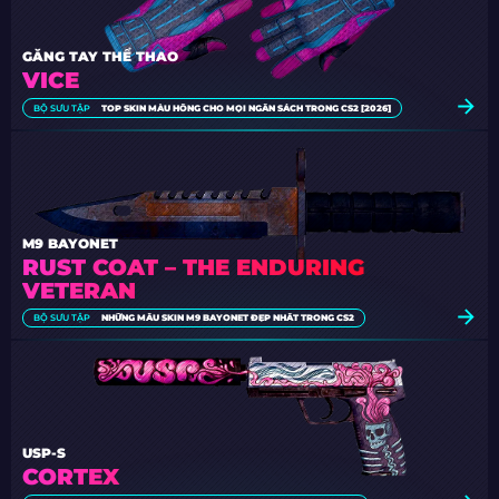
GĂNG TAY THỂ THAO
VICE
BỘ SƯU TẬP
TOP SKIN MÀU HỒNG CHO MỌI NGÂN SÁCH TRONG CS2 [2026]
M9 BAYONET
RUST COAT – THE ENDURING
VETERAN
BỘ SƯU TẬP
NHỮNG MẪU SKIN M9 BAYONET ĐẸP NHẤT TRONG CS2
USP-S
CORTEX