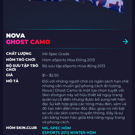
NOVA
GHOST CAMO
CHẤT LƯỢNG
Mil-Spec Grade
HÒM TRÒ CHƠI
Hòm eSports Mùa Đông 2013
BỘ SƯU TẬP TRÒ
Bộ sưu tập eSports mùa đông 2013
CHƠI
GIÁ
$1 – $2.50
MÔ TẢ
Đối với những người chơi có ngân sách hạn chế
nhưng vẫn muốn giữ phong cách ấn tượng,
Nova | Ghost Camo là một lựa chọn tuyệt vời.
Skin shotgun này sở hữu thiết kế ngụy trang
quân sự cổ điển nhưng được bổ sung nét hiện
đại. Sự kết hợp giữa các tông màu đen, xám và
đỏ tạo nên diện mạo độc đáo, giúp nó nổi bật
so với các skin camo truyền thống. Đây là sự
cân bằng hoàn hảo giữa khả năng ngụy trang
và phong cách.
HÒM SKIN.CLUB
MIL-SPEC HÒM
ESPORTS 2013 WINTER HÒM