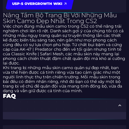
USP-S OVERGROWTH WIKI
Nâng Tầm Bộ Trang Bị Với Những Mẫu
Skin Camo Đẹp Nhất Trong CS2
Việc chọn đúng mẫu skin camo trong CS2 có thể nâng trải
nghiệm chơi lên rõ rệt. Danh sách gợi ý của chúng tôi có cả
những mẫu ngụy trang quân sự truyền thống lẫn các thiết
kế được biến tấu sáng tạo, nên gần như mọi phong cách
cũng đều có sự lựa chọn phù hợp. Từ chất bụi bặm và cứng
cáp của AK-47 | Predator cho đến vẻ tối giản nhưng tinh tế
của Classic Knife | Safari Mesh, các mẫu skin này mang lại
phong cách chiến thuật đậm chất quân đội mà khó ai cưỡng
lại được.
Khi trang bị những mẫu skin camo quân sự đẹp nhất, bạn
vừa thể hiện được cá tính riêng vừa tạo cảm giác như một
người lính thực thụ trên chiến trường. Mỗi mẫu skin trong
bài đều có điểm nhấn riêng, nhờ đó bạn có thể xây một bộ
trang bị về chủ đề quân đội vừa mang tính đồng bộ, vừa đa
dạng và vẫn giữ được cá tính của mình.
FAQ