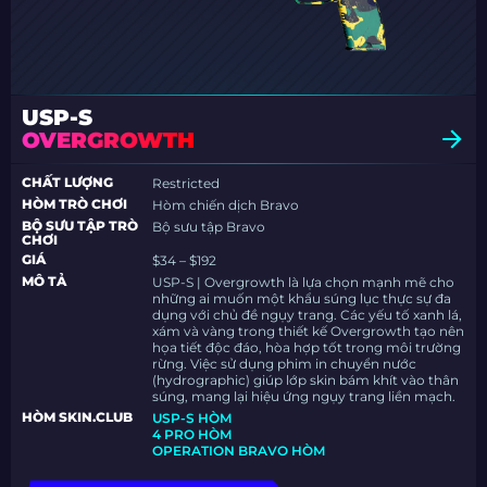
USP-S
OVERGROWTH
CHẤT LƯỢNG
Restricted
HÒM TRÒ CHƠI
Hòm chiến dịch Bravo
BỘ SƯU TẬP TRÒ
Bộ sưu tập Bravo
CHƠI
GIÁ
$34 – $192
MÔ TẢ
USP-S | Overgrowth là lựa chọn mạnh mẽ cho
những ai muốn một khẩu súng lục thực sự đa
dụng với chủ đề ngụy trang. Các yếu tố xanh lá,
xám và vàng trong thiết kế Overgrowth tạo nên
họa tiết độc đáo, hòa hợp tốt trong môi trường
rừng. Việc sử dụng phim in chuyển nước
(hydrographic) giúp lớp skin bám khít vào thân
súng, mang lại hiệu ứng ngụy trang liền mạch.
HÒM SKIN.CLUB
USP-S HÒM
4 PRO HÒM
OPERATION BRAVO HÒM