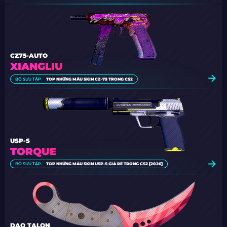
CZ75-AUTO
XIANGLIU
BỘ SƯU TẬP
TOP NHỮNG MẪU SKIN CZ-75 TRONG CS2
USP-S
TORQUE
BỘ SƯU TẬP
TOP NHỮNG MẪU SKIN USP-S GIÁ RẺ TRONG CS2 [2026]
DAO TALON