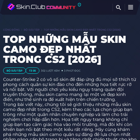
TÌ
CỘNG ĐỒNG
BỘ SƯU TẬP
TOP NHỮNG MẪU SKIN CAMO ĐẸP NHẤT TRONG CS2 [2026]
TOP NHỮNG MẪU SKIN
CAMO ĐẸP NHẤT
TRONG CS2 [2026]
BỘ SƯU TẬP
T3 05
302
LƯỢT XEM
3 PHÚT ĐỌC
Counter-Strike 2 có vô số skin để đáp ứng đủ mọi sở thích từ
phong cách quân sự kín đáo cho đến những họa tiết rực rỡ
và nổi bật. Với người chơi yêu kiểu ngụy trang quân đội
truyền thống, mẫu skin camo mang lại một vẻ đẹp kinh
điển, như thể sinh ra để xuất hiện trên chiến trường.
Trong bài viết này, chúng tôi sẽ giới thiệu những mẫu skin
camo đẹp nhất trong CS2, kèm theo các lựa chọn giúp bạn
trông như một quân nhân chuyên nghiệp và làm cho trải
nghiệm chơi hấp dẫn hơn. Họa tiết ngụy trang không chỉ
giúp bạn tạo cảm giác hòa vào môi trường, mà đôi khi còn
khiến bạn nổi bật theo một kiểu rất riêng. Hãy cùng khám
phá những mẫu skin camo quân sự đáng để lựa chọn nhất
nhằm nâng cấp bộ trang bị và tăng chất chiến thuật cho kho