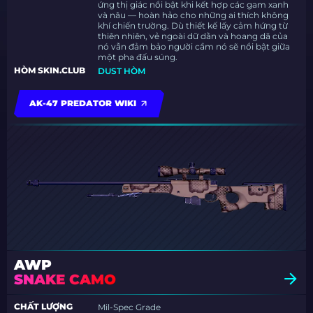
ứng thị giác nổi bật khi kết hợp các gam xanh
và nâu — hoàn hảo cho những ai thích không
khí chiến trường. Dù thiết kế lấy cảm hứng từ
thiên nhiên, vẻ ngoài dữ dằn và hoang dã của
nó vẫn đảm bảo người cầm nó sẽ nổi bật giữa
một pha đấu súng.
HÒM SKIN.CLUB
DUST HÒM
AK-47 PREDATOR WIKI
AWP
SNAKE CAMO
CHẤT LƯỢNG
Mil-Spec Grade