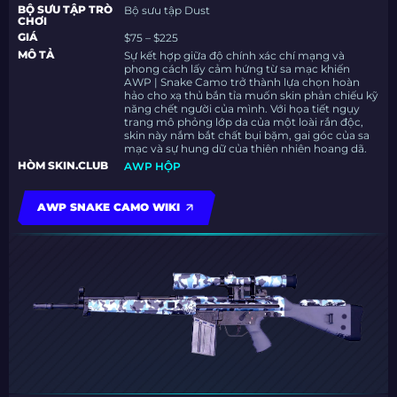
BỘ SƯU TẬP TRÒ
Bộ sưu tập Dust
CHƠI
GIÁ
$75 – $225
MÔ TẢ
Sự kết hợp giữa độ chính xác chí mạng và
phong cách lấy cảm hứng từ sa mạc khiến
AWP | Snake Camo trở thành lựa chọn hoàn
hảo cho xạ thủ bắn tỉa muốn skin phản chiếu kỹ
năng chết người của mình. Với họa tiết ngụy
trang mô phỏng lớp da của một loài rắn độc,
skin này nắm bắt chất bụi bặm, gai góc của sa
mạc và sự hung dữ của thiên nhiên hoang dã.
HÒM SKIN.CLUB
AWP HỘP
AWP SNAKE CAMO WIKI