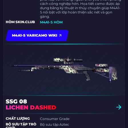
cách công nghiệp hơn. Họa tiết camo được áp
dụng bằng kỹ thuật in thủy chuyển giúp M4A1-
S nổi bật với lớp hoàn thiện sắc nét và gọn
gàng.
HÒM SKIN.CLUB
M4A1-S HÒM
M4A1-S VARICAMO WIKI
SSG 08
LICHEN DASHED
CHẤT LƯỢNG
Consumer Grade
BỘ SƯU TẬP TRÒ
Bộ sưu tập Aztec
CHƠI