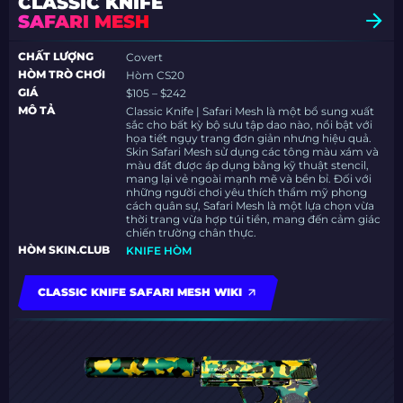
CLASSIC KNIFE
SAFARI MESH
CHẤT LƯỢNG
Covert
HÒM TRÒ CHƠI
Hòm CS20
GIÁ
$105 – $242
MÔ TẢ
Classic Knife | Safari Mesh là một bổ sung xuất
sắc cho bất kỳ bộ sưu tập dao nào, nổi bật với
họa tiết ngụy trang đơn giản nhưng hiệu quả.
Skin Safari Mesh sử dụng các tông màu xám và
màu đất được áp dụng bằng kỹ thuật stencil,
mang lại vẻ ngoài mạnh mẽ và bền bỉ. Đối với
những người chơi yêu thích thẩm mỹ phong
cách quân sự, Safari Mesh là một lựa chọn vừa
thời trang vừa hợp túi tiền, mang đến cảm giác
chiến trường chân thực.
HÒM SKIN.CLUB
KNIFE HÒM
CLASSIC KNIFE SAFARI MESH WIKI