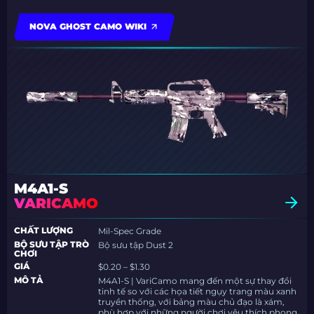
NOVA GHOST CAMO WIKI
M4A1-S
VARICAMO
CHẤT LƯỢNG
Mil-Spec Grade
BỘ SƯU TẬP TRÒ
Bộ sưu tập Dust 2
CHƠI
GIÁ
$0.20 – $1.30
MÔ TẢ
M4A1-S | VariCamo mang đến một sự thay đổi
tinh tế so với các họa tiết ngụy trang màu xanh
truyền thống, với bảng màu chủ đạo là xám,
phù hợp với những người chơi yêu thích phong