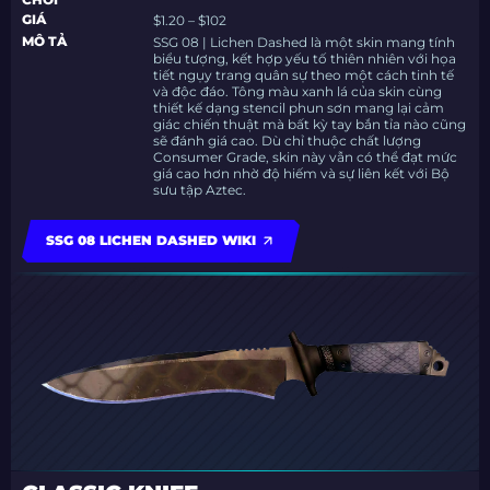
GIÁ
$1.20 – $102
MÔ TẢ
SSG 08 | Lichen Dashed là một skin mang tính
biểu tượng, kết hợp yếu tố thiên nhiên với họa
tiết ngụy trang quân sự theo một cách tinh tế
và độc đáo. Tông màu xanh lá của skin cùng
thiết kế dạng stencil phun sơn mang lại cảm
giác chiến thuật mà bất kỳ tay bắn tỉa nào cũng
sẽ đánh giá cao. Dù chỉ thuộc chất lượng
Consumer Grade, skin này vẫn có thể đạt mức
giá cao hơn nhờ độ hiếm và sự liên kết với Bộ
sưu tập Aztec.
SSG 08 LICHEN DASHED WIKI