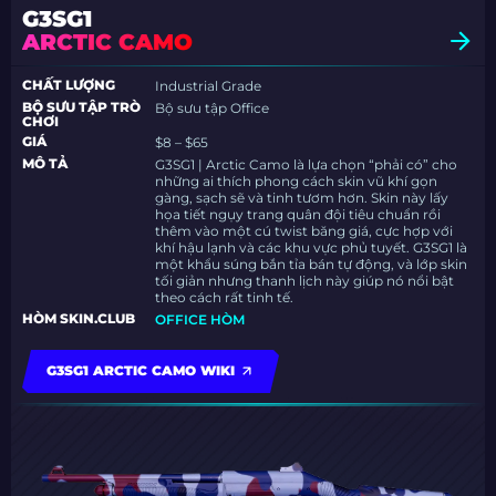
G3SG1
ARCTIC CAMO
CHẤT LƯỢNG
Industrial Grade
BỘ SƯU TẬP TRÒ
Bộ sưu tập Office
CHƠI
GIÁ
$8 – $65
MÔ TẢ
G3SG1 | Arctic Camo là lựa chọn “phải có” cho
những ai thích phong cách skin vũ khí gọn
gàng, sạch sẽ và tinh tươm hơn. Skin này lấy
họa tiết ngụy trang quân đội tiêu chuẩn rồi
thêm vào một cú twist băng giá, cực hợp với
khí hậu lạnh và các khu vực phủ tuyết. G3SG1 là
một khẩu súng bắn tỉa bán tự động, và lớp skin
tối giản nhưng thanh lịch này giúp nó nổi bật
theo cách rất tinh tế.
HÒM SKIN.CLUB
OFFICE HÒM
G3SG1 ARCTIC CAMO WIKI