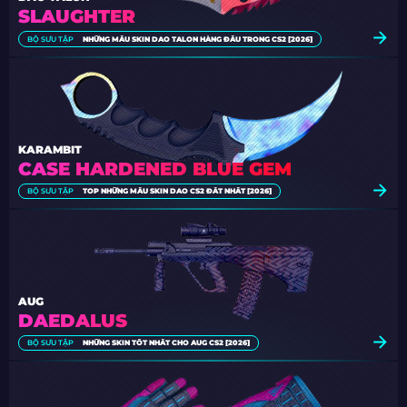
SLAUGHTER
BỘ SƯU TẬP
NHỮNG MẪU SKIN DAO TALON HÀNG ĐẦU TRONG CS2 [2026]
KARAMBIT
CASE HARDENED BLUE GEM
BỘ SƯU TẬP
TOP NHỮNG MẪU SKIN DAO CS2 ĐẮT NHẤT [2026]
AUG
DAEDALUS
BỘ SƯU TẬP
NHỮNG SKIN TỐT NHẤT CHO AUG CS2 [2026]