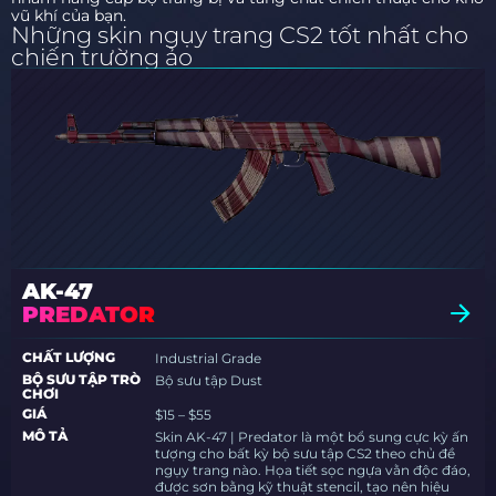
vũ khí của bạn.
Những skin ngụy trang CS2 tốt nhất cho
chiến trường ảo
AK-47
PREDATOR
CHẤT LƯỢNG
Industrial Grade
BỘ SƯU TẬP TRÒ
Bộ sưu tập Dust
CHƠI
GIÁ
$15 – $55
MÔ TẢ
Skin AK-47 | Predator là một bổ sung cực kỳ ấn
tượng cho bất kỳ bộ sưu tập CS2 theo chủ đề
ngụy trang nào. Họa tiết sọc ngựa vằn độc đáo,
được sơn bằng kỹ thuật stencil, tạo nên hiệu