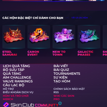
CÁC HỘM ĐẶC BIỆT CHỈ DÀNH CHO BẠN
TẤT CẢ CÁC HỘM
STEEL
CANON
NEW TO
GALACTIC
S
SAMURAI
EVENT
TOWN
PHASES
PR
LỊCH QUÀ TẶNG
BÀI VIẾT
BỘ SƯU TẬP
BÀI QUIZ
QUÀ TẶNG
TOURNAMENTS
AIM CHALLENGE
SỰ KIỆN
VALVE RANKINGS
TẠO HÒM
CÂU LẠC BỘ
HỖ TRỢ
CHÍNH SÁCH BẢO MẬT
ĐIỀU KHOẢN DỊCH VỤ
RSS
HÒM VÀ TRÒ CHƠI
WIKI CÁC SKIN
MERCH
PRO