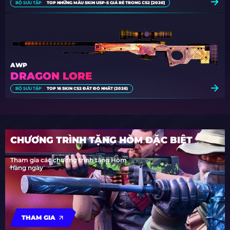
BỘ SƯU TẬP
TOP NHỮNG MẪU SKIN USP-S GIÁ RẺ TRONG CS2 [2026]
AWP
DRAGON LORE
BỘ SƯU TẬP
TOP 16 SKIN CS2 ĐẮT ĐỎ NHẤT (2026)
CHƯƠNG TRÌNH TẶNG HÒM ĐẶC BIỆT
Tham gia các chương trình tặng Hòm
hàng ngày
THAM GIA