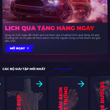
LỊCH QUÀ TẶNG HẰNG NGÀY
Quay lại mỗi ngày để nhận quà và tham gia chương trình quà tặng với giải
thưởng lớn là chuyến đi Paris dành cho hai người cùng cơ hội tham dự giải
đấu CS2.
MỞ NGAY
CÁC BỘ SƯU TẬP MỚI NHẤT
TẤT CẢ BỘ SƯU TẬP