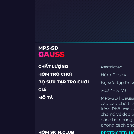
MP5-SD
GAUSS
CHẤT LƯỢNG
Restricted
HÒM TRÒ CHƠI
Hòm Prisma
BỘ SƯU TẬP TRÒ CHƠI
Bộ sưu tập Pri
GIÁ
$0.32 – $1.73
MÔ TẢ
MP5-SD | Gauss 
cấu bao phủ thâ
lược. Phối màu
cho nó vẻ đẹp b
dẫn cho những 
phong cách cho 
HÒM SKIN.CLUB
RESTRICTED H