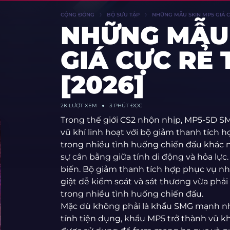
CỘNG ĐỒNG
BỘ SƯU TẬP
NHỮNG MẪU SKIN MP5 GIÁ C
NHỮNG MẪU 
GIÁ CỰC RẺ
[2026]
2K
LƯỢT XEM
3 PHÚT ĐỌC
Trong thế giới CS2 nhộn nhịp, MP5-SD SM
vũ khí linh hoạt với bộ giảm thanh tích h
trong nhiều tình huống chiến đấu khác
sự cân bằng giữa tính di động và hỏa lực
biến. Bộ giảm thanh tích hợp phục vụ nh
giật dễ kiểm soát và sát thương vừa phả
trong nhiều tình huống chiến đấu.
Mặc dù không phải là khẩu SMG mạnh nh
tính tiện dụng, khẩu MP5 trở thành vũ kh