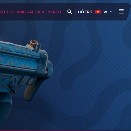
RÒ CHƠI
WIKI CÁC SKIN
MERCH
HỖ TRỢ
VI