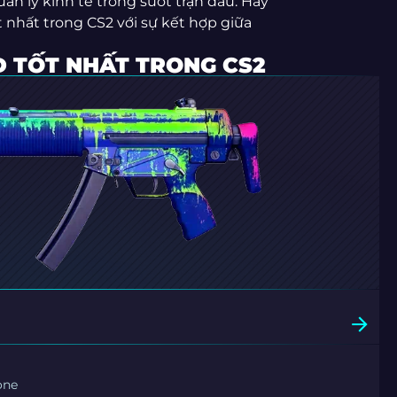
n lý kinh tế trong suốt trận đấu. Hãy
nhất trong CS2 với sự kết hợp giữa
D TỐT NHẤT TRONG CS2
one