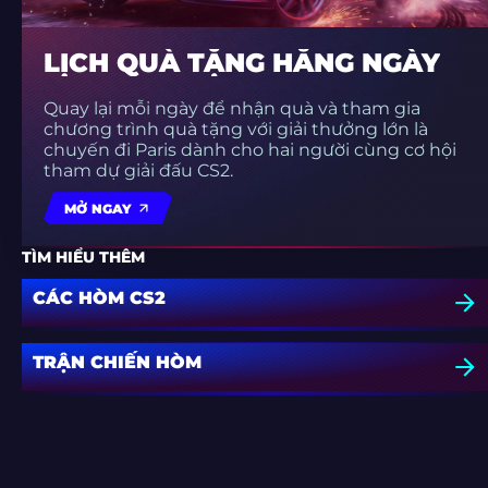
LỊCH QUÀ TẶNG HẰNG NGÀY
Quay lại mỗi ngày để nhận quà và tham gia
chương trình quà tặng với giải thưởng lớn là
chuyến đi Paris dành cho hai người cùng cơ hội
tham dự giải đấu CS2.
MỞ NGAY
TÌM HIỂU THÊM
CÁC HÒM CS2
TRẬN CHIẾN HÒM