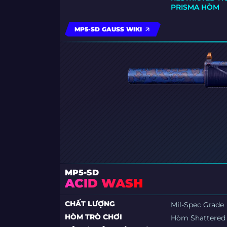
PRISMA HÒM
MP5-SD GAUSS WIKI
MP5-SD
ACID WASH
CHẤT LƯỢNG
Mil-Spec Grade
HÒM TRÒ CHƠI
Hòm Shattered