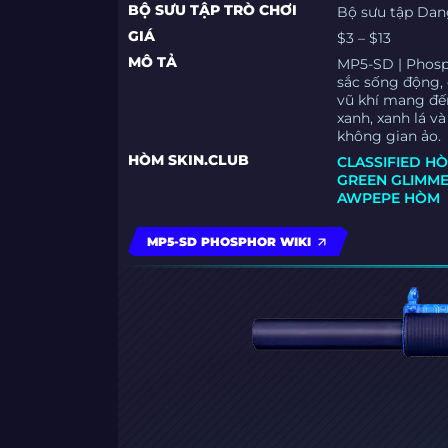
BỘ SƯU TẬP TRÒ CHƠI
Bộ sưu tập Dan
GIÁ
$3 – $13
MÔ TẢ
MP5-SD | Phosph
sắc sống động, 
vũ khí mang đến
xanh, xanh lá v
không gian ảo.
HÒM SKIN.CLUB
CLASSIFIED H
GREEN GLIMM
AWPEPE HÒM
MP5-SD PHOSPHOR WIKI