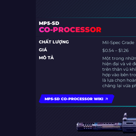
MP5-SD
CO-PROCESSOR
CHẤT LƯỢNG
Mil-Spec Grade
GIÁ
$0.54 – $1.26
MÔ TẢ
Một trong những
hiện đại và vẻ đ
trên thân vũ kh
hợp vào bên tr
là lựa chọn hoà
chăng lại vừa p
MP5-SD CO-PROCESSOR WIKI