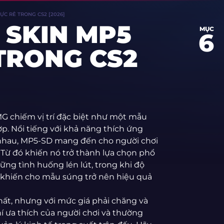
ỰC RẺ TRONG CS2 [2026]
SKIN MP5
MỤC
6
 TRONG CS2
G chiếm vị trí đặc biệt như một mẫu
ợp. Nổi tiếng với khả năng thích ứng
 nhau, MP5-SD mang đến cho người chơi
. Từ đó khiến nó trở thành lựa chọn phổ
ững tình huống lén lút, trong khi độ
i khiến cho mẫu súng trở nên hiệu quả
ất, nhưng với mức giá phải chăng và
í ưa thích của người chơi và thường