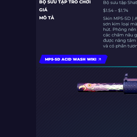
BỘ SƯU TẬP TRÒ CHƠI
Bộ sưu tập Sha
GIÁ
$1.54 – $1.74
MÔ TẢ
Skin MP5-SD | A
sơn kim loại m
hút. Phông nền
các chấm nâu g
được nâng tầm 
và có phần tươ
MP5-SD ACID WASH WIKI