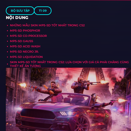
BỘ SƯU TẬP
T1 09
NỘI DUNG
NHỮNG MẪU SKIN MP5-SD TỐT NHẤT TRONG CS2
MP5-SD PHOSPHOR
MP5-SD CO-PROCESSOR
MP5-SD GAUSS
MP5-SD ACID WASH
MP5-SD NECRO JR.
MP5-SD LIQUIDATION
SKIN MP5-SD TỐT NHẤT TRONG CS2: LỰA CHỌN VỚI GIÁ CẢ PHẢI CHĂNG CÙNG
THIẾT KẾ ẤN TƯỢNG