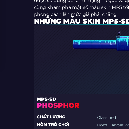
được sử dụng để farm mạng hạ gục và quả
cùng khám phá một số mẫu skin MP5 tốt 
phong cách lẫn mức giá phải chăng.
NHỮNG MẪU SKIN MP5-S
MP5-SD
PHOSPHOR
CHẤT LƯỢNG
Classified
HÒM TRÒ CHƠI
Hòm Danger Z