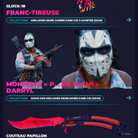
GLOCK-18
FRANC-TIREUSE
COLLECTIONS
MEILLEURS SKINS JAUNES DANS CS2 À ACHETER [2026]
MONSIEUR « P… DE MIAMI »
DARRYL
COLLECTIONS
GUIDE DES MEILLEURS SKINS ROSES DANS CS2 [2026]
COUTEAU PAPILLON