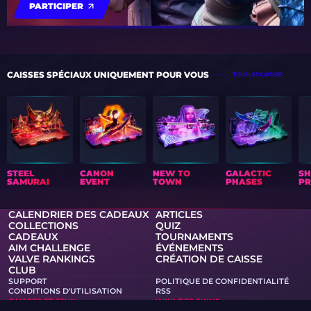
PARTICIPER
CAISSES SPÉCIAUX UNIQUEMENT POUR VOUS
TOUS LES CAISSES
STEEL
CANON
NEW TO
GALACTIC
S
SAMURAI
EVENT
TOWN
PHASES
PR
CALENDRIER DES CADEAUX
ARTICLES
COLLECTIONS
QUIZ
CADEAUX
TOURNAMENTS
AIM CHALLENGE
ÉVÉNEMENTS
VALVE RANKINGS
CRÉATION DE CAISSE
CLUB
SUPPORT
POLITIQUE DE CONFIDENTIALITÉ
CONDITIONS D'UTILISATION
RSS
CAISSES ET JEUX
WIKI DES SKINS