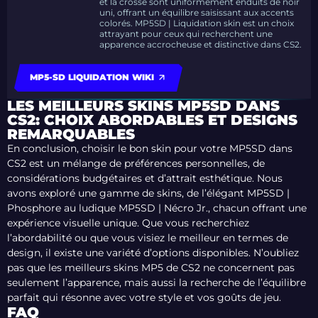
et la crosse sont uniformément enduits de noir
uni, offrant un équilibre saisissant aux accents
colorés. MP5SD | Liquidation skin est un choix
attrayant pour ceux qui recherchent une
apparence accrocheuse et distinctive dans CS2.
MP5-SD LIQUIDATION WIKI
LES MEILLEURS SKINS MP5SD DANS
CS2: CHOIX ABORDABLES ET DESIGNS
REMARQUABLES
En conclusion, choisir le bon skin pour votre MP5SD dans
CS2 est un mélange de préférences personnelles, de
considérations budgétaires et d’attrait esthétique. Nous
avons exploré une gamme de skins, de l’élégant
MP5SD |
Phosphore
au ludique MP5SD | Nécro Jr., chacun offrant une
expérience visuelle unique. Que vous recherchiez
l’abordabilité ou que vous visiez le meilleur en termes de
design, il existe une variété d’options disponibles. N’oubliez
pas que les meilleurs skins MP5 de CS2 ne concernent pas
seulement l’apparence, mais aussi la recherche de l’équilibre
parfait qui résonne avec votre style et vos goûts de jeu.
FAQ