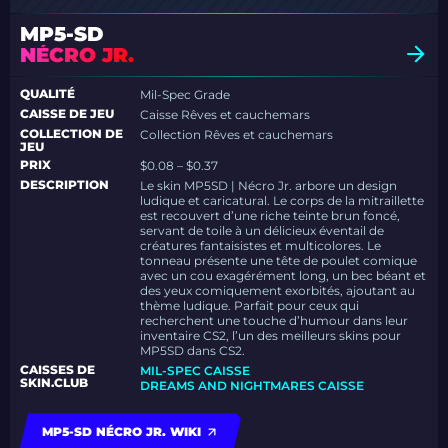
MP5-SD
NÉCRO JR.
QUALITÉ
Mil-Spec Grade
CAISSE DE JEU
Caisse Rêves et cauchemars
COLLECTION DE
Collection Rêves et cauchemars
JEU
PRIX
$0.08 – $0.37
DESCRIPTION
Le skin MP5SD | Nécro Jr. arbore un design
ludique et caricatural. Le corps de la mitraillette
est recouvert d’une riche teinte brun foncé,
servant de toile à un délicieux éventail de
créatures fantaisistes et multicolores. Le
tonneau présente une tête de poulet comique
avec un cou exagérément long, un bec béant et
des yeux comiquement exorbités, ajoutant au
thème ludique. Parfait pour ceux qui
recherchent une touche d’humour dans leur
inventaire CS2, l’un des meilleurs skins pour
MP5SD dans CS2.
CAISSES DE
MIL-SPEC CAISSE
SKIN.CLUB
DREAMS AND NIGHTMARES CAISSE
MP5-SD NÉCRO JR. WIKI