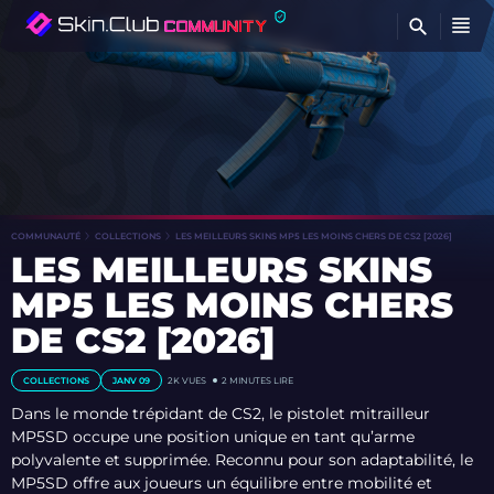
T
COMMUNAUTÉ
COLLECTIONS
LES MEILLEURS SKINS MP5 LES MOINS CHERS DE CS2 [2026]
LES MEILLEURS SKINS
MP5 LES MOINS CHERS
DE CS2 [2026]
COLLECTIONS
JANV 09
2K
VUES
2 MINUTES LIRE
Dans le monde trépidant de CS2, le pistolet mitrailleur
MP5SD occupe une position unique en tant qu’arme
polyvalente et supprimée. Reconnu pour son adaptabilité, le
MP5SD offre aux joueurs un équilibre entre mobilité et