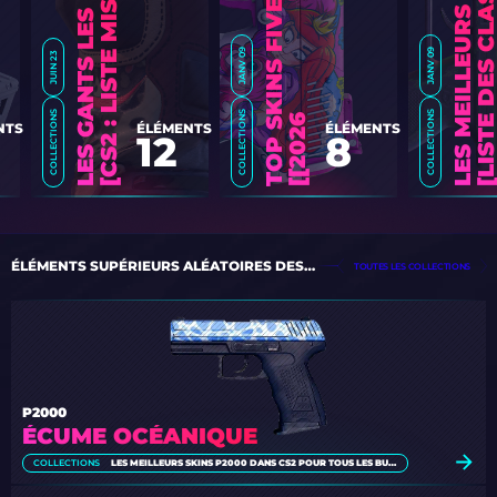
JANV 09
JANV 09
JUIN 23
COLLECTIONS
COLLECTIONS
COLLECTIONS
6
]
NTS
ÉLÉMENTS
ÉLÉMENTS
12
8
ÉLÉMENTS SUPÉRIEURS ALÉATOIRES DES COLLECTIONS
TOUTES LES COLLECTIONS
P2000
ÉCUME OCÉANIQUE
COLLECTIONS
LES MEILLEURS SKINS P2000 DANS CS2 POUR TOUS LES BUDGETS