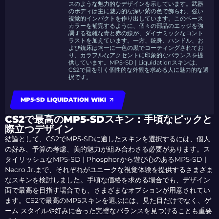
スのような魅力的なデザインを示しています。武器
のボディは主に魅力的な深い紫の色で飾られ、強い
視覚的インパクトを作り出しています。このベース
カラーを補完するように、個々の部品のエッジを強
調する複雑な青と赤の線が、ダイナミックなコント
ラストを加えています。一方、銃身、ハンドル、お
よび銃床は均一に一色の黒でコーティングされてお
り、カラフルなアクセントに印象的なバランスを提
供しています。MP5-SD | Liquidationスキンは、
CS2で目を引く個性的な外観を求める人に魅力的な選
択です。
MP5-SD LIQUIDATION WIKI
CS2で最高のMP5-SDスキン：手頃なピックと
際立つデザイン
結論として、CS2でMP5-SDに適したスキンを選択するには、個人
の好み、予算の考慮、美的魅力が組み合わさる必要があります。ス
タイリッシュなMP5-SD | Phosphorから遊び心のあるMP5-SD |
Necro Jr.まで、それぞれがユニークな視覚体験を提供するさまざま
なスキンを検討しました。手頃な価格を求める場合でも、デザイン
面で最高を目指す場合でも、さまざまなオプションが用意されてい
ます。CS2で最高のMP5スキンを選ぶには、見た目だけでなく、ゲ
ーム スタイルや好みに合った完璧なバランスを見つけることも重要