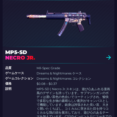
MP5-SD
NECRO JR.
品質
Mil-Spec Grade
ゲームケース
Dreams & Nightmares ケース
ゲームコレクション
Dreams & Nightmares コレクション
価格
$0.08 – $0.37
説明
MP5-SD | Necro Jr.スキンは、遊び心あふれる漫画
風のデザインを誇っています。サブマシンガンのボ
ディは濃い茶色の色合いでコーティングされ、愉快
で多彩な生き物の素晴らしい配列がキャンバスとし
て機能しています。銃身は誇張された長い首、大き
く開いたくちばし、コミカルに突き出た目を持つコ
ミカルな鶏の頭を展示しており、遊び心のあるテー
マを加えています。CS2のインベントリにユーモアの