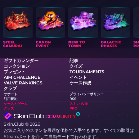
STEEL
CANON
NEW TO
GALACTIC
S
SAMURAI
EVENT
TOWN
PHASES
PR
ギフトカレンダー
記事
コレクション
クイズ
プレゼント
TOURNAMENTS
AIM CHALLENGE
イベント
VALVE RANKINGS
ケース作成
クラブ
サポート
プライバシーポリシー
利用規約
RSS
ケースとゲーム
スキン WIKI
グッズ
PRO
Skin.Club © 2026
お気に入りのスキンを最適な価格で入手できます。すべての取引は
Steamボットを介して自動モードで行われます。