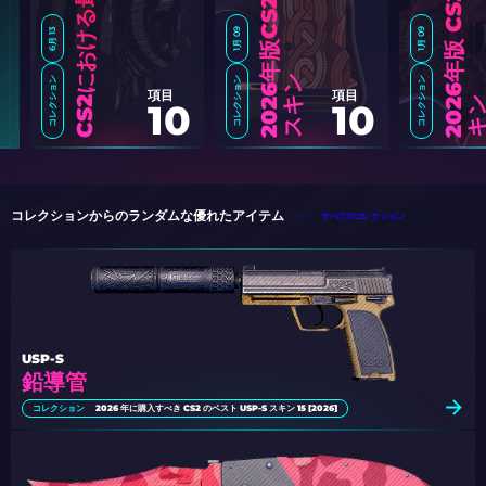
CS2における最古のスキン
6月 13
1月 09
1月 09
ン
コレクション
コレクション
コレクション
2
0
2
6
年
版
C
S
2
で
購
入
す
べ
き
ベ
ス
ト
な
ブ
ラ
ウ
ス
キ
2
0
6
年
版
C
S
2
で
最
高
か
つ
最
も
手
頃
な
P
2
5
0
キ
項目
項目
10
10
コレクションからのランダムな優れたアイテム
すべてのコレクション
USP-S
鉛導管
コレクション
2026 年に購入すべき CS2 のベスト USP-S スキン 15 [2026]