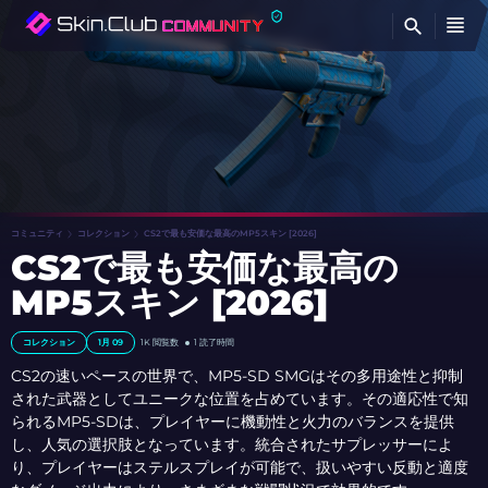
検
コミュニティ
コレクション
CS2で最も安価な最高のMP5スキン [2026]
CS2で最も安価な最高の
MP5スキン [2026]
コレクション
1月 09
1K
閲覧数
1 読了時間
CS2の速いペースの世界で、MP5-SD SMGはその多用途性と抑制
された武器としてユニークな位置を占めています。その適応性で知
られるMP5-SDは、プレイヤーに機動性と火力のバランスを提供
し、人気の選択肢となっています。統合されたサプレッサーによ
り、プレイヤーはステルスプレイが可能で、扱いやすい反動と適度