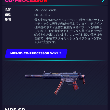
CO-PROCESSOR
品質
Mil-Spec Grade
価格
$0.54 – $1.26
説明
最も安価なMP5スキンの一つで、現代技術とサイバ
ネティックな美学の融合を示しています。デザイン
は武器のボディ全体に複雑な回路パターンを特徴と
しており、銃に統合されたデジタル共プロセッサの
幻想を生み出しています。このMP5-SDの価格は合
理的で、手頃でスタイリッシュなオプションを求め
る人に完璧です。
MP5-SD CO-PROCESSOR WIKI