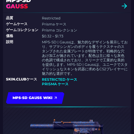
MP5-SD
GAUSS
品質
Restricted
ゲームケース
Prisma ケース
ゲームコレクション
Prisma コレクション
価格
$0.32 – $1.73
説明
MP5-SD | Gaussは、魅力的なデザインを展示してお
り、サブマシンガンのボディを覆うテクスチャのス
タンプされた金属プレートが特徴です。戦略的な穴
あけ加工が施されています。配色は主に様々な灰色
の色調で構成されており、スリークで工業的な美的
を提供します。MP5-SD | Gaussは、ユニークでスタ
イリッシュなスキンを武器に求めるCS2プレイヤーに
魅力的な選択です。
SKIN.CLUBケース
RESTRICTED ケース
PRISMA ケース
MP5-SD GAUSS WIKI