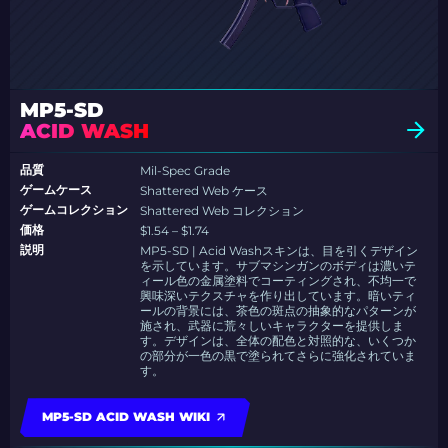
MP5-SD
ACID WASH
品質
Mil-Spec Grade
ゲームケース
Shattered Web ケース
ゲームコレクション
Shattered Web コレクション
価格
$1.54 – $1.74
説明
MP5-SD | Acid Washスキンは、目を引くデザイン
を示しています。サブマシンガンのボディは濃いテ
ィール色の金属塗料でコーティングされ、不均一で
興味深いテクスチャを作り出しています。暗いティ
ールの背景には、茶色の斑点の抽象的なパターンが
施され、武器に荒々しいキャラクターを提供しま
す。デザインは、全体の配色と対照的な、いくつか
の部分が一色の黒で塗られてさらに強化されていま
す。
MP5-SD ACID WASH WIKI