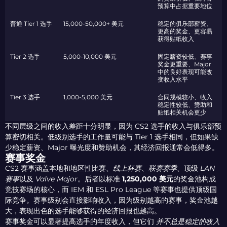
预算中占据重要地位
普通 Tier 1 选手
15,000-50,000+ 美元
稳定的俱乐部薪资、
更高的奖金、更容易
获得贴纸收入
Tier 2 选手
5,000-10,000 美元
固定薪资较低、赛事
奖金更重要、Major
中的良好表现可能改
变收入水平
Tier 3 选手
1,000-5,000 美元
合同规模较小、收入
稳定性较低、赞助和
贴纸相关机会更少
不同层级之间的收入差距十分明显，因为 CS2 选手的收入与俱乐部预
算密切相关。低级别选手的工作量可能与 Tier 1 选手相同，但如果缺
少稳定薪资、Major 曝光度和赞助机会，其经济回报通常会低得多。
赛事奖金
CS2 赛事涵盖本地和地区性比赛、
线上杯赛
、
联赛赛季
、顶级
LAN
赛事
以及
Valve Major
。后者以标准
1,250,000 美元
的奖金池构成
竞技赛场的核心，而 IEM 和 ESL Pro League 等赛事也提供顶级国
际竞争。赛事级别会直接影响收入，因为级别越高的赛事，奖金池越
大，表现出色的选手能够获得的经济回报也越高。
赛事奖金可以显著提高选手的年度收入，但它们
并不总是稳定的收入