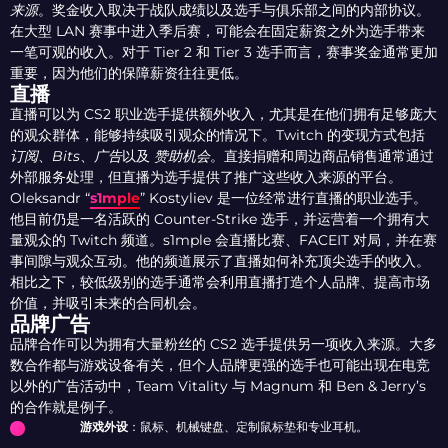
来源
。奖金收入取决于战队成绩以及选手与俱乐部之间的内部协议。
在大型 LAN 赛事中进入季后赛，可能会在固定薪资之外为选手带来
一笔可观的收入。对于 Tier 2 和 Tier 3 选手而言，赛事奖金通常更加
重要，因为他们的保障薪资往往更低。
直播
直播可以为 CS2 职业选手提供额外收入，尤其是在他们拥有足够庞大
的观众群体，能够持续吸引观众的情况下。Twitch 的变现方式包括
订阅
、
Bits
、
广告
以及
赞助机会
。直接捐赠和周边商品销售通常通过
外部服务处理，但直播为选手提供了推广这些收入来源的平台。
Oleksandr “
s1mple
” Kostyliev 是一位经常进行直播的职业选手。
他目前仍是一名活跃的 Counter-Strike 选手，并运营着一个拥有大
量观众的 Twitch 频道。s1mple 会直播比赛、FACEIT 对局，并在赛
事间隙与观众互动。他的频道展示了直播如何补充顶尖选手的收入。
相比之下，较低级别的选手通常会利用直播打造个人品牌、提高市场
价值，并吸引未来的合同机会。
品牌广告
品牌合作可以为拥有大量粉丝的 CS2 选手提供另一项收入来源。大多
数合作都与游戏设备有关，但个人品牌更强的选手也可能出现在电竞
以外的广告活动中，Team Vitality 与 Magnum 和 Ben & Jerry’s
的合作就是例子。
游戏外设
：鼠标、机械键盘、定制鼠标垫和专业耳机。