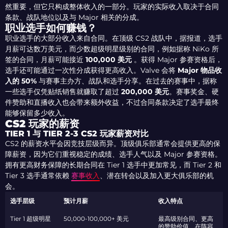
然重要，但它只构成整体收入的一部分。玩家的实际收入取决于合同
条款、战队地位以及与 Major 相关的分成。
职业选手如何赚钱？
职业选手的大部分收入来自合同。在顶级 CS2 战队中，据报道，选手
月薪可达数万美元，而少数超级明星级别的合同，例如据称 NiKo 所
签的合同，月薪可能接近
100,000 美元
。获得 Major 参赛资格后，
选手还可能通过一次性分成获得更高收入。Valve 会将
Major 物品收
入的 50%
与赛事主办方、战队和选手分享。在过去的赛事中，据称
一些选手仅凭贴纸销售就赚取了超过
200,000 美元
。赛事奖金、硬
件赞助和直播收入也会带来额外收益，不过合同条款决定了选手最终
能够保留多少收入。
CS2 玩家的薪资
TIER 1 与 TIER 2-3 CS2 玩家薪资对比
CS2 的薪资水平会因竞技层级而异。顶级俱乐部通常会提供更高的保
障薪资，因为它们重视稳定的成绩、选手人气以及 Major 参赛资格。
拥有更高财务保障的长期合同在 Tier 1 选手中更加常见，而 Tier 2 和
Tier 3 选手通常依赖
赛事收入
、潜在转会以及加入更大俱乐部的机
会。
选手层级
预计月薪
收入特点
Tier 1 超级明星
50,000-100,000+ 美元
最高级别合同、更高
的赞助价值、在阵容