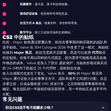
电脑硬件
：显示器、显卡和游戏电脑。
游戏舒适设备
：电竞椅和专用电竞桌。
生活方式 & 食品
：能量饮料、软饮料和零食。
数字平台
：第三方皮肤市场和交易网站。
CS2 中的贴纸
此前，Major 贴纸通过胶囊出售，粉丝在赛事期间购买随机的战队和
选手贴纸。Valve 在 IEM Cologne 2026 中改变了这一模式，将贴纸
转移到
Major 商店
。粉丝无需再开启胶囊，而是可以使用
代币
购买
特定贴纸。价格不再以同样的方式固定，因为需求可能推高或压低每
件物品的成本。Valve 还加入了部分
退款保护
，当贴纸价格在购买后
的 24 小时内下跌超过 25 个代币时，该机制会生效。
收入分成模式也发生了变化。Valve 表示，
50%
的 Major 商店和
Major 通行证收入会在赛事主办方、战队和选手之间进行分配。在总
决赛之前，分成金额依据
VRS 排名
计算，之后则根据赛事最终排名
确定。每支战队的一半版税归俱乐部所有，另一半则由五名选手平均
分配。
常见问题
职业CS2选手每月能赚多少钱？