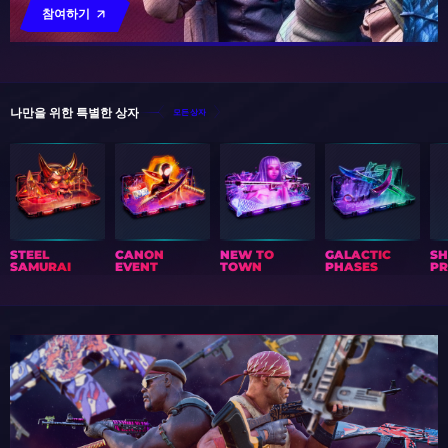
참여하기
나만을 위한 특별한 상자
모든 상자
STEEL
CANON
NEW TO
GALACTIC
S
SAMURAI
EVENT
TOWN
PHASES
PR