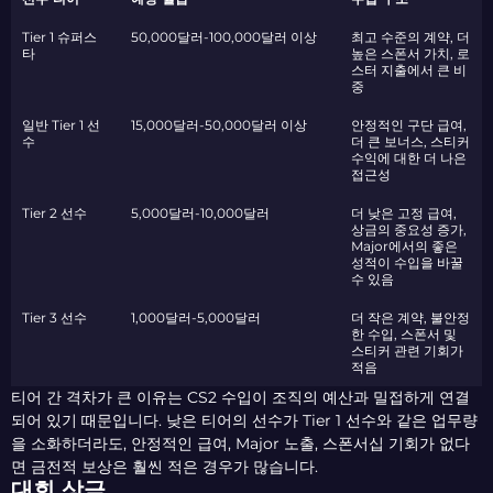
Tier 1 슈퍼스
50,000달러-100,000달러 이상
최고 수준의 계약, 더
타
높은 스폰서 가치, 로
스터 지출에서 큰 비
중
일반 Tier 1 선
15,000달러-50,000달러 이상
안정적인 구단 급여,
수
더 큰 보너스, 스티커
수익에 대한 더 나은
접근성
Tier 2 선수
5,000달러-10,000달러
더 낮은 고정 급여,
상금의 중요성 증가,
Major에서의 좋은
성적이 수입을 바꿀
수 있음
Tier 3 선수
1,000달러-5,000달러
더 작은 계약, 불안정
한 수입, 스폰서 및
스티커 관련 기회가
적음
티어 간 격차가 큰 이유는 CS2 수입이 조직의 예산과 밀접하게 연결
되어 있기 때문입니다. 낮은 티어의 선수가 Tier 1 선수와 같은 업무량
을 소화하더라도, 안정적인 급여, Major 노출, 스폰서십 기회가 없다
면 금전적 보상은 훨씬 적은 경우가 많습니다.
대회 상금