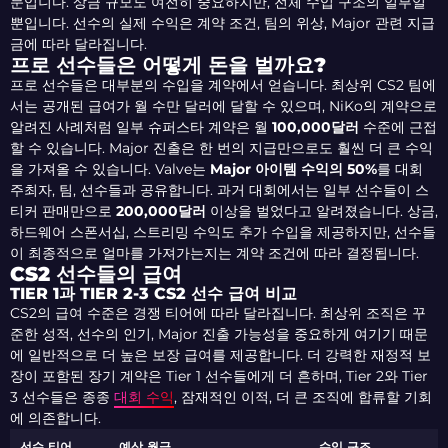
문입니다. 상금 규모도 여전히 중요하지만, 전체 수입 구조의 일부일
뿐입니다. 선수의 실제 수익은 계약 조건, 팀의 위상, Major 관련 지급
금에 따라 달라집니다.
프로 선수들은 어떻게 돈을 벌까요?
프로 선수들은 대부분의 수입을 계약에서 얻습니다. 최상위 CS2 팀에
서는 공개된 급여가 월 수만 달러에 달할 수 있으며, NiKo의 계약으로
알려진 사례처럼 일부 슈퍼스타 계약은 월
100,000달러
수준에 근접
할 수 있습니다. Major 진출은 한 번의 지급만으로도 훨씬 더 큰 수익
을 가져올 수 있습니다. Valve는
Major 아이템 수익의 50%
를 대회
주최자, 팀, 선수들과 공유합니다. 과거 대회에서는 일부 선수들이 스
티커 판매만으로
200,000달러
이상을 벌었다고 알려졌습니다. 상금,
하드웨어 스폰서십, 스트리밍 수익도 추가 수입을 제공하지만, 선수들
이 최종적으로 얼마를 가져가는지는 계약 조건에 따라 결정됩니다.
CS2 선수들의 급여
TIER 1과 TIER 2-3 CS2 선수 급여 비교
CS2의 급여 수준은 경쟁 티어에 따라 달라집니다. 최상위 조직은 꾸
준한 성적, 선수의 인기, Major 진출 가능성을 중요하게 여기기 때문
에 일반적으로 더 높은 보장 급여를 제공합니다. 더 강력한 재정적 보
장이 포함된 장기 계약은 Tier 1 선수들에게 더 흔하며, Tier 2와 Tier
3 선수들은 종종
대회 수익
, 잠재적인 이적, 더 큰 조직에 합류할 기회
에 의존합니다.
선수 티어
예상 월급
수입 구조