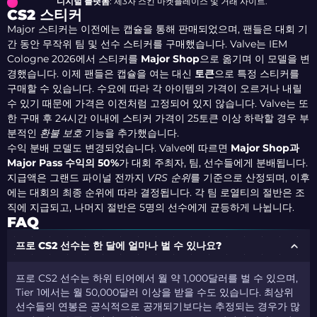
디지털 플랫폼
: 제3자 스킨 마켓플레이스 및 거래 사이트.
CS2 스티커
Major 스티커는 이전에는 캡슐을 통해 판매되었으며, 팬들은 대회 기
간 동안 무작위 팀 및 선수 스티커를 구매했습니다. Valve는 IEM
Cologne 2026에서 스티커를
Major Shop
으로 옮기며 이 모델을 변
경했습니다. 이제 팬들은 캡슐을 여는 대신
토큰
으로 특정 스티커를
구매할 수 있습니다. 수요에 따라 각 아이템의 가격이 오르거나 내릴
수 있기 때문에 가격은 이전처럼 고정되어 있지 않습니다. Valve는 또
한 구매 후 24시간 이내에 스티커 가격이 25토큰 이상 하락할 경우 부
분적인
환불 보호
기능을 추가했습니다.
수익 분배 모델도 변경되었습니다. Valve에 따르면
Major Shop과
Major Pass 수익의 50%
가 대회 주최자, 팀, 선수들에게 분배됩니다.
지급액은 그랜드 파이널 전까지
VRS 순위
를 기준으로 산정되며, 이후
에는 대회의 최종 순위에 따라 결정됩니다. 각 팀 로열티의 절반은 조
직에 지급되고, 나머지 절반은 5명의 선수에게 균등하게 나뉩니다.
FAQ
프로 CS2 선수는 한 달에 얼마나 벌 수 있나요?
프로 CS2 선수는 하위 티어에서 월 약 1,000달러를 벌 수 있으며,
Tier 1에서는 월 50,000달러 이상을 받을 수도 있습니다. 최상위
선수들의 연봉은 공식적으로 공개되기보다는 추정되는 경우가 많