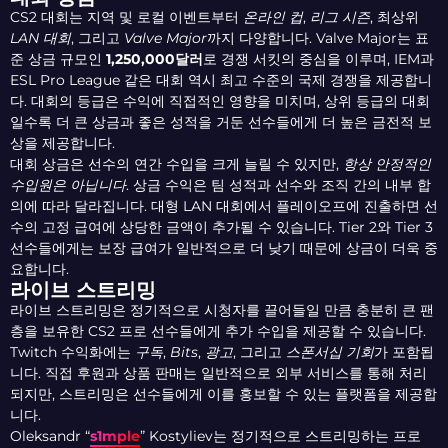
CS2 대회는 지역 및 로컬 이벤트부터
온라인 컵
,
리그 시즌
, 최상위
LAN 대회
, 그리고
Valve Major
까지 다양합니다. Valve Major는 표
준 상금 규모인
1,250,000달러
로 경쟁 서킷의 중심을 이루며, IEM과
ESL Pro League 같은 대회 역시 최고 수준의 국제 경쟁을 제공합니
다. 대회의 등급은 수익에 직접적인 영향을 미치며, 상위 등급의 대회
일수록 더 큰 상금과 좋은 성적을 거둔 선수들에게 더 높은 금전적 보
상을 제공합니다.
대회 상금은 선수의 연간 수입을 크게 늘릴 수 있지만,
항상 안정적인
수입원은 아닙니다
. 상금 수익은 팀 성적과 선수와 조직 간의 내부 합
의에 따라 달라집니다. 대형 LAN 대회에서 플레이오프에 진출하면 선
수의 고정 급여에 상당한 금액이 추가될 수 있습니다. Tier 2와 Tier 3
선수들에게는 보장 급여가 일반적으로 더 낮기 때문에 상금이 더욱 중
요합니다.
라이브 스트리밍
라이브 스트리밍은 정기적으로 시청자를 끌어들일 만큼 충분히 큰 팬
층을 보유한 CS2 프로 선수들에게 추가 수입을 제공할 수 있습니다.
Twitch 수익화에는
구독
,
Bits
,
광고
, 그리고
스폰서십 기회
가 포함됩
니다. 직접 후원과 상품 판매는 일반적으로 외부 서비스를 통해 처리
되지만, 스트리밍은 선수들에게 이를 홍보할 수 있는 플랫폼을 제공합
니다.
Oleksandr “
s1mple
” Kostyliev는 정기적으로 스트리밍하는 프로