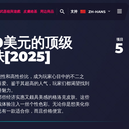
武器箱與遊戲
皮膚維基
周边商品
支持
ZH-HANS
10美元的顶级
项目
5
[2025]
功能性和高性价比，成为玩家心目中的不二之
喜爱。鉴于其超高的人气，玩家们都渴望找到
特魅力。
那些经济实惠又颇具美感的格洛克皮肤。这些
戏体验注入一丝个性色彩。无论你是想美化你
总有一款适合你，而且价格便宜。