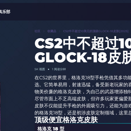
俱乐部
社区
收藏品
CS2中不超过10美元的顶级GLOCK-18皮肤[2025]
CS2中不超过
GLOCK-18皮肤
5K 视图
1 阅读分钟
在CS2的世界里，格洛克18型手枪凭借其多
选。它简单易用，射速迅猛，备受新老玩家的
物美价廉的格洛克皮肤，为自己的武器增添独
尽管市面上不乏高端皮肤，但许多玩家更偏爱
皮肤不仅能提升手枪的外观吸引力，还能为游
的格洛克18型，还是初涉皮肤定制领域，这里
顶级便宜格洛克皮肤
格洛克 18 型