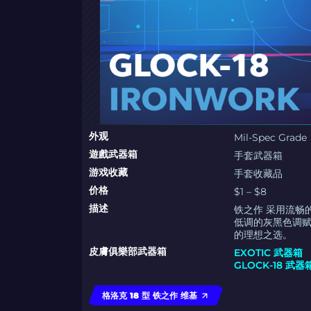
外观
Mil-Spec Grade
遊戲武器箱
手套武器箱
游戏收藏
手套收藏品
价格
$1 – $8
描述
铁之作 采用流畅
低调的灰黑色调
的理想之选。
皮膚俱樂部武器箱
EXOTIC 武器箱
GLOCK-18 武器
格洛克 18 型 铁之作 维基