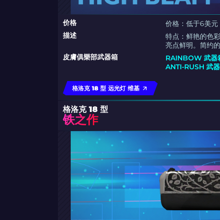
价格
价格：低于6美元
描述
特点：鲜艳的色
亮点鲜明。简约
皮膚俱樂部武器箱
RAINBOW 武器
ANTI-RUSH 武
格洛克 18 型 远光灯 维基
格洛克 18 型
铁之作