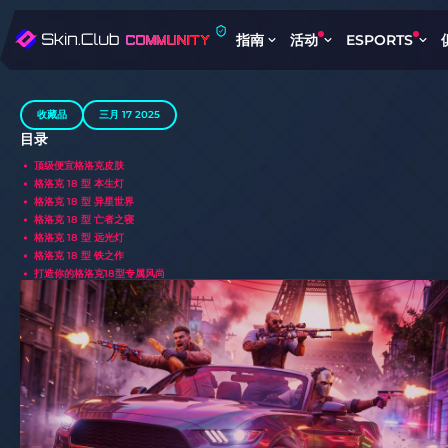
指南
活动
ESPORTS
收藏品
三月 17 2025
目录
顶级便宜格洛克皮肤
格洛克 18 型 本生灯
格洛克 18 型 异星世界
格洛克 18 型 亡者之寝
格洛克 18 型 远光灯
格洛克 18 型 铁之作
打造你的格洛克18型专属风尚