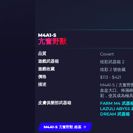
M4A1-S
亢奮野獸
品質
Covert
遊戲武器箱
炫彩武器箱 2
遊戲收藏
炫彩 2 號收藏
價格
$113 - $421
描述
M4A1-S |
血盆大口、佈滿
彩，使其成為極
皮膚俱樂部武器箱
FARM M4 武器
LAZULI ABYSS
DREAM 武器箱
M4A1-S 亢奮野獸 維基