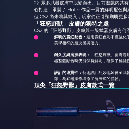
2》眾多武器皮膚中脫穎而出。目前遊戲內共
心打造，承襲了 Hofer 作品一貫的鮮明配
但 CS2 尚未將其納入，玩家們正引頸期盼更
「狂怒野獸」皮膚的獨特之處
CS2 的「狂怒野獸」皮膚與一般武器皮膚有
鮮明的霓虹配色：
運用霓虹色彩不僅強化
美學相符的層次感與活力。
耐久度與磨損表現：
「狂怒野獸」皮膚適
器整體顯舊時仍能保持鮮明，確保了標誌
設計的連貫性：
藝術設計巧妙地延伸至武
節，為武器操作增添了沉浸式的體驗。
頂尖「狂怒野獸」皮膚款式一覽