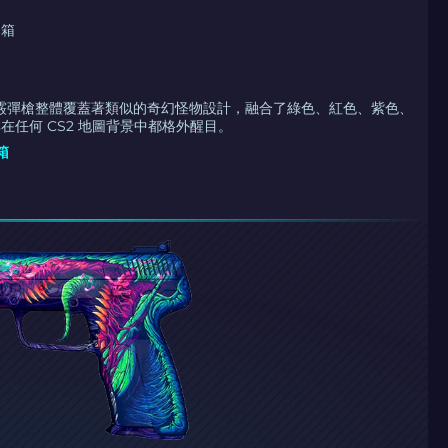
器箱
奮野獸霰彈槍整體覆蓋著類似的奇幻怪物設計，融合了綠色、紅色、紫色、
在任何 CS2 地圖背景中都格外醒目。
箱