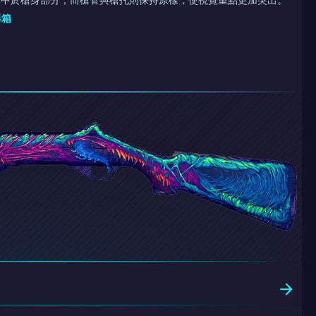
集中於槍身部分，而槍管與槍托則保持原樣，使視覺重點更加突出。
器箱