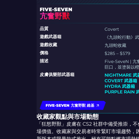
FIVE-SEVEN
亢奮野獸
品質
Covert
遊戲武器箱
《九頭蛇行動》
遊戲收藏
九頭蛇收藏
價格
$285 – $579
描述
Five-Seve
巨口，並塗裝以
皮膚俱樂部武器箱
NIGHTMARE 
COVERT 武器箱
HYDRA 武器箱
PURPLE RAIN
FIVE-SEVEN 亢奮野獸 維基
收藏家觀點與市場動態
「狂怒野獸」皮膚在 CS2 社群中備受推崇
場價值。收藏家與交易者時常緊盯市場趨勢，
新版本或限量款式推出，極有可能點燃市場熱