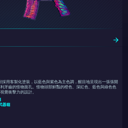
 亢奮野獸採用客製化塗裝，以藍色與紫色為主色調，醒目地呈現出一張張開
鋒利牙齒的怪物面孔。怪物頭部鮮豔的橙色、深紅色、藍色與綠色色
具視覺衝擊力的設計。
箱
 武器箱