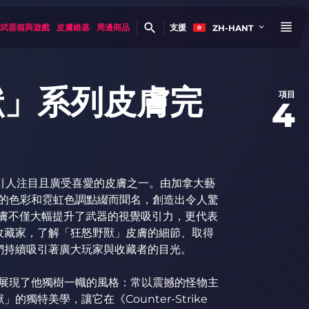
武器箱與遊戲
皮膚維基
周邊商品
支援
ZH-HANT
獸」系列皮膚完
項目
4
最引人注目且廣受喜愛的皮膚之一。由加拿大藝
鮮豔奪目的色彩和霓虹色調點綴而聞名，創造出令人驚
些皮膚不僅大幅提升了武器的視覺吸引力，更代表
收藏家，了解「狂怒野獸」皮膚的細節、取得
們持續吸引著廣大玩家與收藏者的目光。
計，充分展現了他獨樹一幟的風格：常以震撼的怪物主
特美學，讓它在《Counter-Strike