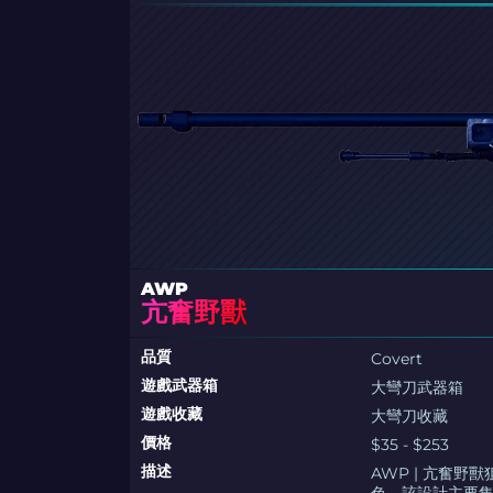
AWP
亢奮野獸
品質
Covert
遊戲武器箱
大彎刀武器箱
遊戲收藏
大彎刀收藏
價格
$35 - $253
描述
AWP | 亢奮