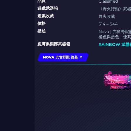
品質
Classified
遊戲武器箱
《野火行動》武
遊戲收藏
野火收藏
價格
$14 – $44
描述
Nova | 亢
橙色與藍色，使其
皮膚俱樂部武器箱
RAINBOW 武器
NOVA 亢奮野獸 維基