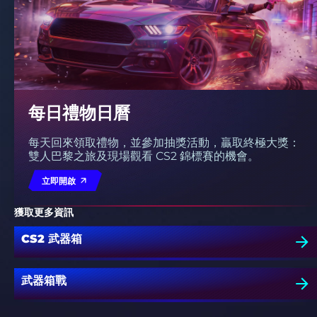
每日禮物日曆
每天回來領取禮物，並參加抽獎活動，贏取終極大獎：
雙人巴黎之旅及現場觀看 CS2 錦標賽的機會。
立即開啟
獲取更多資訊
CS2 武器箱
武器箱戰