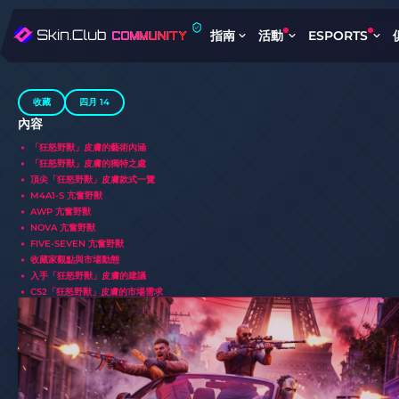
指南
活動
ESPORTS
收藏
四月 14
內容
「狂怒野獸」皮膚的藝術內涵
「狂怒野獸」皮膚的獨特之處
頂尖「狂怒野獸」皮膚款式一覽
M4A1-S 亢奮野獸
AWP 亢奮野獸
NOVA 亢奮野獸
FIVE-SEVEN 亢奮野獸
收藏家觀點與市場動態
入手「狂怒野獸」皮膚的建議
CS2「狂怒野獸」皮膚的市場需求