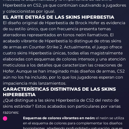
Hiperbestia en CS2, ya que continúan cautivando a jugadores
y coleccionistas por igual.
EL ARTE DETRÁS DE LAS SKINS HIPERBESTIA
El diseño original de Hiperbestia de Brock Hofer es evidencia
de su estilo único, que con frecuencia presenta temas
aterradores representados en tonos neón llamativos. El
acabado vibrante de Hiperbestia lo distingue de otras skins
de armas en Counter-Strike 2. Actualmente, el juego ofrece
cuatro skins Hiperbestia únicas, todas ellas magistralmente
elaboradas con esquemas de colores intensos y una atención
meticulosa a los detalles que caracterizan las creaciones de
Hofer. Aunque se han imaginado más diseños de armas, CS2
aún no los ha incluido, por lo que los jugadores esperan con
impaciencia más lanzamientos.
CARACTERÍSTICAS DISTINTIVAS DE LAS SKINS
HIPERBESTIA
¿Qué distingue a las skins Hiperbestia de CS2 del resto de
skins estándar? Estos acabados son particulares por varias
razones:
Esquemas de colores vibrantes en neón:
el neón se utiliza
en el esquema de colores para complementar los diseños
horripilantes, añadiendo profundidad y saturación, que es