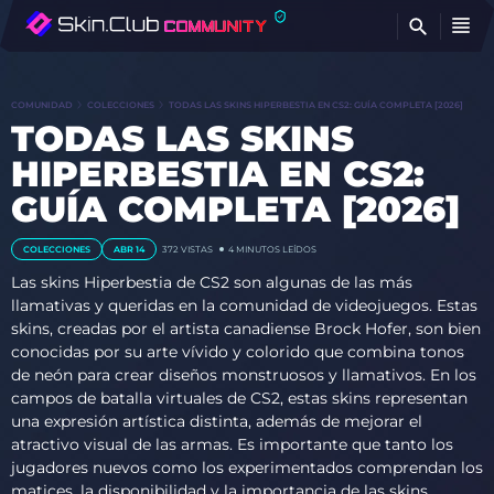
E
COMUNIDAD
COLECCIONES
TODAS LAS SKINS HIPERBESTIA EN CS2: GUÍA COMPLETA [2026]
TODAS LAS SKINS
HIPERBESTIA EN CS2:
GUÍA COMPLETA [2026]
COLECCIONES
ABR 14
372
VISTAS
4 MINUTOS LEÍDOS
Las skins Hiperbestia de CS2 son algunas de las más
llamativas y queridas en la comunidad de videojuegos. Estas
skins, creadas por el artista canadiense Brock Hofer, son bien
conocidas por su arte vívido y colorido que combina tonos
de neón para crear diseños monstruosos y llamativos. En los
campos de batalla virtuales de CS2, estas skins representan
una expresión artística distinta, además de mejorar el
atractivo visual de las armas. Es importante que tanto los
jugadores nuevos como los experimentados comprendan los
matices, la disponibilidad y la importancia de las skins