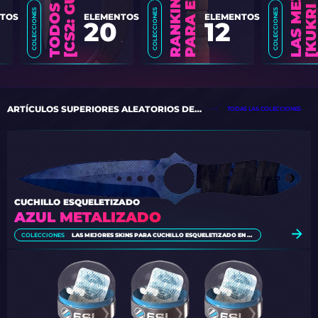
COLECCIONES
COLECCIONES
COLECCIONES
TOS
ELEMENTOS
ELEMENTOS
20
12
ARTÍCULOS SUPERIORES ALEATORIOS DE LAS COLECCIONES
TODAS LAS COLECCIONES
CUCHILLO ESQUELETIZADO
AZUL METALIZADO
COLECCIONES
LAS MEJORES SKINS PARA CUCHILLO ESQUELETIZADO EN CS2 [2026]