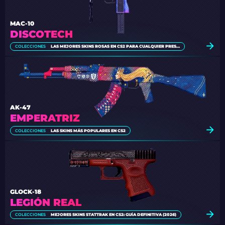
MAC-10
DISCOTECH
COLECCIONES
LAS MEJORES SKINS ROSAS EN CS2 PARA CUALQUIER PRESUPUESTO [2026]
AK-47
EMPERATRIZ
COLECCIONES
LAS SKINS MÁS POPULARES EN CS2
GLOCK-18
LEGIÓN REAL
COLECCIONES
MEJORES SKINS STATTRAK EN CS2: GUÍA DEFINITIVA (2026)