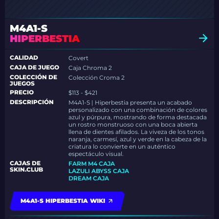
M4A1-S
HIPERBESTIA
CALIDAD
Covert
CAJA DE JUEGO
Caja Chroma 2
COLECCIÓN DE
Colección Croma 2
JUEGOS
PRECIO
$113 - $421
DESCRIPCIÓN
M4A1-S | Hiperbestia presenta un acabado
personalizado con una combinación de colores
azul y púrpura, mostrando de forma destacada
un rostro monstruoso con una boca abierta
llena de dientes afilados. La viveza de los tonos
naranja, carmesí, azul y verde en la cabeza de la
criatura lo convierte en un auténtico
espectáculo visual.
CAJAS DE
FARM M4 CAJA
SKIN.CLUB
LAZULI ABYSS CAJA
DREAM CAJA
M4A1-S HIPERBESTIA WIKI