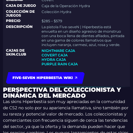
CAJA DE JUEGO
Caja de la Operación Hydra
COLECCIÓN DE
Colección Hydra
JUEGOS
PRECIO
$285 – $579
DESCRIPCIÓN
La pistola Five-seveN | Hiperbestia está
envuelta en un diseño agresivo de monstruo
con una boca llena de dientes afilados, pintada
en una gama de colores llamativos que
incluyen naranja, carmesí, azul, rosa y verde.
CAJAS DE
NIGHTMARE CAJA
SKIN.CLUB
COVERT CAJA
HYDRA CAJA
PURPLE RAIN CAJA
FIVE-SEVEN HIPERBESTIA WIKI
PERSPECTIVA DEL COLECCIONISTA Y
DINÁMICA DEL MERCADO
Las skins Hiperbestia son muy apreciadas en la comunidad
de CS2 no solo por su apariencia llamativa, sino también por
su rareza y potencial valor de mercado. Los coleccionistas y
comerciantes con frecuencia siguen de cerca las tendencias
del sector, ya que la oferta y la demanda pueden hacer que
los precios cambien. Los nuevos lanzamientos de estas skins