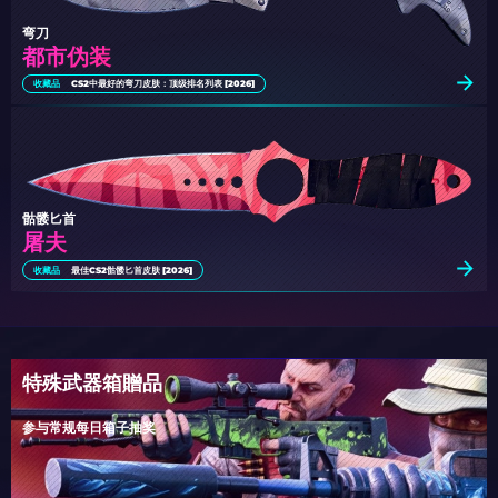
弯刀
都市伪装
收藏品
CS2中最好的弯刀皮肤：顶级排名列表 [2026]
骷髅匕首
屠夫
收藏品
最佳CS2骷髅匕首皮肤 [2026]
特殊武器箱贈品
参与常规每日箱子抽奖