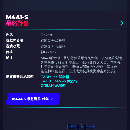
M4A1-S
暴怒野兽
外观
Covert
遊戲武器箱
幻彩 2 号武器箱
游戏收藏
幻彩 2 号收藏品
价格
$113 - $421
描述
M4A1消音版 | 暴怒野兽采用定制涂装，以蓝色和紫色
为主色调，醒目地展现出一张张开血盆大口、布满锋
利牙齿的怪物面孔。怪物头部鲜艳的橙色、深红色、
蓝色和绿色色彩，使其成为极具视觉冲击力的设计。
皮膚俱樂部武器箱
FARM M4 武器箱
LAZULI ABYSS 武器箱
DREAM 武器箱
M4A1-S 暴怒野兽 维基