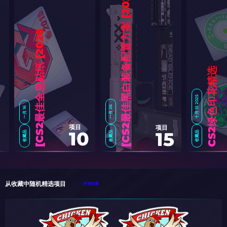
6
]
6
]
CS2绿色印花精选
十月 15 2025
一月 26
一月 16
项目
项目
10
15
收藏品
收藏品
收藏品
C
S
2
最
佳
全
息
贴
纸
[
2
0
2
C
S
2
最
佳
黑
白
装
备
配
置
方
案
[
2
0
2
从收藏中随机精选项目
所有收藏