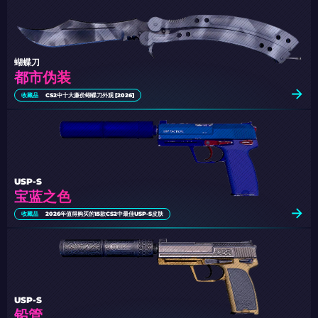
蝴蝶刀
都市伪装
收藏品
CS2中十大廉价蝴蝶刀外观 [2026]
USP-S
宝蓝之色
收藏品
2026年值得购买的15款CS2中最佳USP-S皮肤
USP-S
铅管