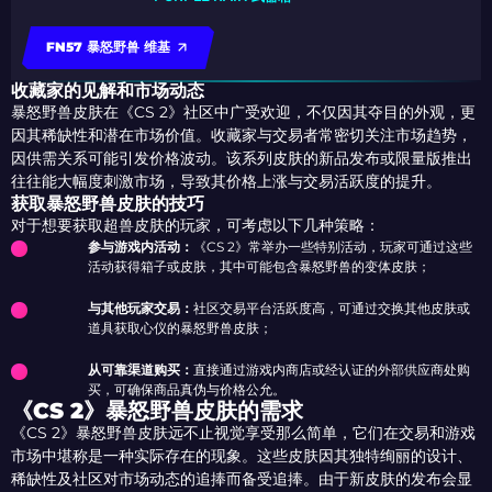
FN57 暴怒野兽 维基
收藏家的见解和市场动态
暴怒野兽皮肤在《CS 2》社区中广受欢迎，不仅因其夺目的外观，更
因其稀缺性和潜在市场价值。收藏家与交易者常密切关注市场趋势，
因供需关系可能引发价格波动。该系列皮肤的新品发布或限量版推出
往往能大幅度刺激市场，导致其价格上涨与交易活跃度的提升。
获取暴怒野兽皮肤的技巧
对于想要获取超兽皮肤的玩家，可考虑以下几种策略：
参与游戏内活动：
《CS 2》常举办一些特别活动，玩家可通过这些
活动获得箱子或皮肤，其中可能包含暴怒野兽的变体皮肤；
与其他玩家交易：
社区交易平台活跃度高，可通过交换其他皮肤或
道具获取心仪的暴怒野兽皮肤；
从可靠渠道购买：
直接通过游戏内商店或经认证的外部供应商处购
买，可确保商品真伪与价格公允。
《CS 2》暴怒野兽皮肤的需求
《CS 2》暴怒野兽皮肤远不止视觉享受那么简单，它们在交易和游戏
市场中堪称是一种实际存在的现象。这些皮肤因其独特绚丽的设计、
稀缺性及社区对市场动态的追捧而备受追捧。由于新皮肤的发布会显