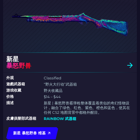
新星
暴怒野兽
外观
Classified
遊戲武器箱
“野火大行动”武器箱
游戏收藏
野火收藏品
价格
$14 – $44
描述
新星 | 暴怒野兽霰弹枪整体覆盖着类似的奇幻怪物设
计，融合了绿色、红色、紫色、橙色和蓝色，使其在
任何 CS2 地图背景中都格外醒目。
皮膚俱樂部武器箱
RAINBOW 武器箱
新星 暴怒野兽 维基