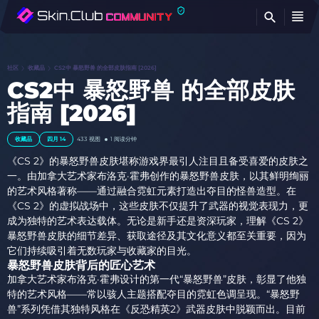
查
社区
收藏品
CS2中 暴怒野兽 的全部皮肤指南 [2026]
CS2中 暴怒野兽 的全部皮肤
指南 [2026]
收藏品
四月 14
433 视图
1 阅读分钟
《CS 2》的暴怒野兽皮肤堪称游戏界最引人注目且备受喜爱的皮肤之
一。由加拿大艺术家布洛克·霍弗创作的暴怒野兽皮肤，以其鲜明绚丽
的艺术风格著称——通过融合霓虹元素打造出夺目的怪兽造型。在
《CS 2》的虚拟战场中，这些皮肤不仅提升了武器的视觉表现力，更
成为独特的艺术表达载体。无论是新手还是资深玩家，理解《CS 2》
暴怒野兽皮肤的细节差异、获取途径及其文化意义都至关重要，因为
它们持续吸引着无数玩家与收藏家的目光。
暴怒野兽皮肤背后的匠心艺术
加拿大艺术家布洛克·霍弗设计的第一代“暴怒野兽”皮肤，彰显了他独
特的艺术风格——常以骇人主题搭配夺目的霓虹色调呈现。“暴怒野
兽”系列凭借其独特风格在《反恐精英2》武器皮肤中脱颖而出。目前