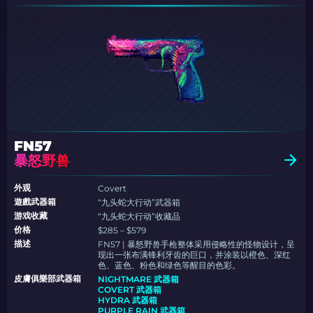
FN57
暴怒野兽
外观
Covert
遊戲武器箱
“九头蛇大行动”武器箱
游戏收藏
“九头蛇大行动”收藏品
价格
$285 – $579
描述
FN57 | 暴怒野兽手枪整体采用侵略性的怪物设计，呈
现出一张布满锋利牙齿的巨口，并涂装以橙色、深红
色、蓝色、粉色和绿色等醒目的色彩。
皮膚俱樂部武器箱
NIGHTMARE 武器箱
COVERT 武器箱
HYDRA 武器箱
PURPLE RAIN 武器箱