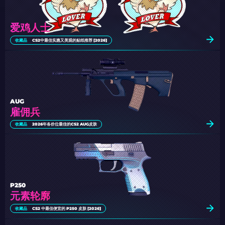
爱鸡人士
收藏品
CS2中最佳实惠又美观的贴纸推荐 [2026]
AUG
雇佣兵
收藏品
2026年各价位最佳的CS2 AUG皮肤
P250
元素轮廓
收藏品
CS2 中最佳便宜的 P250 皮肤 [2026]