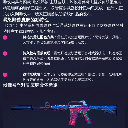
游戏内共有四款“暴怒野兽”主题皮肤，均以霍弗标志性的鲜明配色与
精雕细琢的细节呈现出来。尽管更多武器设计已构思完成，但尚未正
式加入到游戏中，玩家正翘首以盼后续作品的发布。
暴怒野兽皮肤的独特性
《CS 2》中的暴怒野兽皮肤与普通武器皮肤有何不同？这些皮肤的独
特性主要体现在以下几个方面：
鲜艳的霓虹配色方案：
霓虹元素的运用既衬托了恐怖的设计风格，
又增添了符合复古浪潮美学的深度与活力。
持久性与磨损表现：
暴怒野兽皮肤适用于多种武器状态，其兽形图
案本身几乎显不出磨损痕迹，可确保鲜活的视觉效果在武器老化过
程中得以完整保留。
设计延续性：
艺术设计巧妙延伸至武器细节部位，例如：扳机处可
见怪兽的舌头，为武器操作增添了沉浸式体验。
最佳暴怒野兽皮肤变体概览