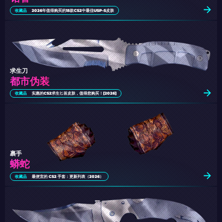
收藏品
2026年值得购买的15款CS2中最佳USP-S皮肤
求生刀
都市伪装
收藏品
实惠的CS2求生匕首皮肤，值得您购买！[2026]
裹手
蟒蛇
收藏品
最便宜的 CS2 手套：更新列表（2026）