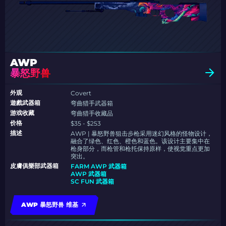
AWP
暴怒野兽
外观
Covert
遊戲武器箱
弯曲猎手武器箱
游戏收藏
弯曲猎手收藏品
价格
$35 - $253
描述
AWP | 暴怒野兽狙击步枪采用迷幻风格的怪物设计，
融合了绿色、红色、橙色和蓝色。该设计主要集中在
枪身部分，而枪管和枪托保持原样，使视觉重点更加
突出。
皮膚俱樂部武器箱
FARM AWP 武器箱
AWP 武器箱
SC FUN 武器箱
AWP 暴怒野兽 维基