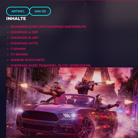
ARTIKEL
JAN 09
INHALTE
BEHERRSCHUNG DER OVERPASS-KARTENRUFE
OVERPASS A-ORT
OVERPASS B-ORT
OVERPASS MITTE
T-SPAWN
CT-SPAWN
ANDERE RUFPUNKTE
OVERPASS-RUFE: TEAMSPIEL IN CS2 VERBESSERN