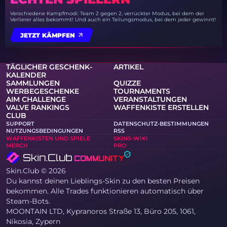
Verschiedene Kampfmodi: Team 2 gegen 2, verrückter Modus, bei dem der
Verlierer alles bekommt! Und auch ein Teilungsmodus, bei dem jeder gewinnt!
JETZT KÄMPFEN
TÄGLICHER GESCHENK-
ARTIKEL
KALENDER
SAMMLUNGEN
QUIZZE
WERBEGESCHENKE
TOURNAMENTS
AIM CHALLENGE
VERANSTALTUNGEN
VALVE RANKINGS
WAFFENKISTE ERSTELLEN
CLUB
SUPPORT
DATENSCHUTZ-BESTIMMUNGEN
NUTZUNGSBEDINGUNGEN
RSS
WAFFENKISTEN UND SPIELE
SKINS-WIKI
MERCH
PRO
Skin.Club © 2026
Du kannst deinen Lieblings-Skin zu den besten Preisen
bekommen. Alle Trades funktionieren automatisch über
Steam-Bots.
MOONTAIN LTD, Kypranoros Straße 13, Büro 205, 1061,
Nikosia, Zypern