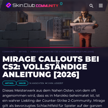
FI
COMMUNITY
ARTIKEL
MIRAGE CALLOUTS BEI CS2: VOLLSTÄNDIGE ANLEITUNG [2026]
MIRAGE CALLOUTS BEI
CS2: VOLLSTÄNDIGE
ANLEITUNG [2026]
ARTIKEL
JAN 09
1K ANSICHTEN
5 MIN. LESEZEIT
Dieses Meisterwerk aus dem Nahen Osten, von dem oft
angenommen wird, dass es in Marokko beheimatet ist, ist
ein wahrer Liebling der Counter-Strike 2-Community. Mirage
gilt als bevorzugtes Schlachtfeld für Spieler auf der ganzen