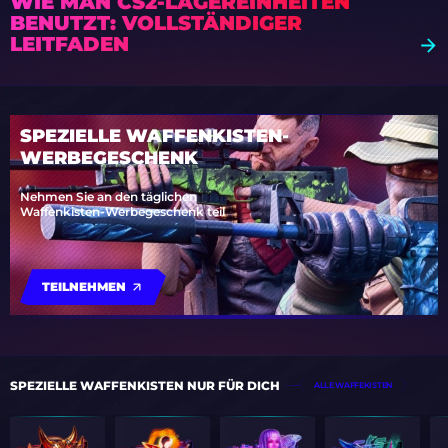
WIE MAN CS2-LAGEREINHEITEN
BENUTZT: VOLLSTÄNDIGER
LEITFADEN
SPEZIELLE WAFFENKISTEN-
WERBEGESCHENK
Nehmen Sie an den täglichen
Waffenkisten-Werbegeschenk teil
TEILNEHMEN
SPEZIELLE WAFFENKISTEN NUR FÜR DICH
ALLE WAFFEKISTEN