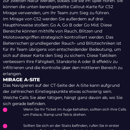
zur zweiten Natur werden, sobals Sie sie im Spiel hören. Sie
können die unten bereitgestellte Callout-Karte für CS2
Mirage verwenden, um Ihr Team zum Sieg zu führen.
Im Mirage von CS2 werden Sie außerdem auf drei
Haupthinweise stoßen: Go A, Go B oder Go Mid. Diese
Bereiche können mithilfe von Rauch, Blitzen und
Molotowangriffen strategisch kontrolliert werden. Das
Beherrschen grundlegender Rauch- und Blitztechniken ist
für Ihr Team übrigens von entscheidender Bedeutung, um
sich auf dieser Karte den Sieg zu sichern. Diese Taktiken
verbessern Ihre Fähigkeit, Standorte A oder B effektiv zu
infiltrieren und die Kontrolle über den mittleren Bereich zu
erlangen.
MIRAGE A-SITE
Das Navigieren auf der CT-Seite der A-Site kann aufgrund
der zahlreichen Einstiegspunkte etwas schwierig sein.
Welche Calls Sie aber tätigen, hängt ganz davon ab, wo Sie
sich gerade befinden.
Wenn Sie Ihr Ticket im Auge behalten, sollten sich Ihre Calls
um Palace, Ramp und Tetris drehen.
Sollten Sie sich an der Stairs befinden, rufen Sie in erster