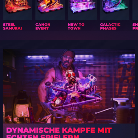
STEEL
CANON
NEW TO
GALACTIC
S
SAMURAI
EVENT
TOWN
PHASES
PR
DYNAMISCHE KÄMPFE MIT
ECHTEN SPIELERN