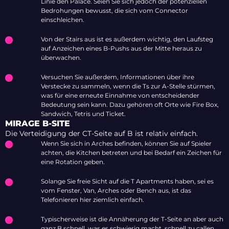
Linie den Palace. Seien Sie sich jedoch der potenziellen
Bedrohungen bewusst, die sich vom Connector
einschleichen.
Von der Stairs aus ist es außerdem wichtig, den Laufsteg
auf Anzeichen eines B-Pushs aus der Mitte heraus zu
überwachen.
Versuchen Sie außerdem, Informationen über ihre
Verstecke zu sammeln, wenn die Ts zur A-Stelle stürmen,
was für eine erneute Einnahme von entscheidender
Bedeutung sein kann. Dazu gehören oft Orte wie Fire Box,
Sandwich, Tetris und Ticket.
MIRAGE B-SITE
Die Verteidigung der CT-Seite auf B ist relativ einfach.
Wenn Sie sich in Arches befinden, können Sie auf Spieler
achten, die Kitchen betreten und bei Bedarf ein Zeichen für
eine Rotation geben.
Solange Sie freie Sicht auf die T Apartments haben, sei es
vom Fenster, Van, Arches oder Bench aus, ist das
Telefonieren hier ziemlich einfach.
Typischerweise ist die Annäherung der T-Seite an aber auch
ganz B schnell, was es schwierig macht, schnell zu callen.