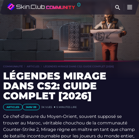
T
COMMUNAUTÉ
ARTICLES
LÉGENDES MIRAGE DANS CS2: GUIDE COMPLET [2026]
LÉGENDES MIRAGE
DANS CS2: GUIDE
COMPLET [2026]
ARTICLES
JANV 09
3K
VUES
5 MINUTES LIRE
Ce chef-d’œuvre du Moyen-Orient, souvent supposé se
trouver au Maroc, véritable chouchou de la communauté
Counter-Strike 2, Mirage règne en maître en tant que champ
de bataille incontournable pour les joueurs du monde entier,