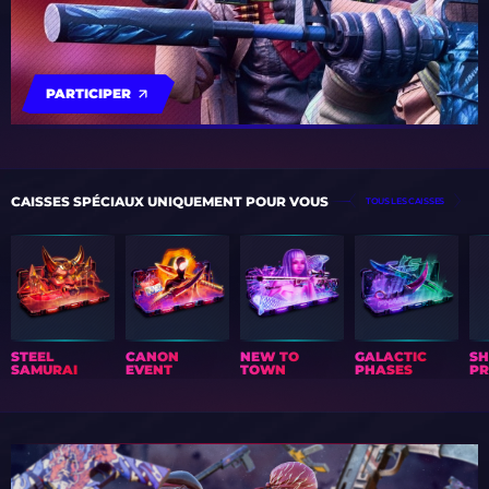
PARTICIPER
CAISSES SPÉCIAUX UNIQUEMENT POUR VOUS
TOUS LES CAISSES
STEEL
CANON
NEW TO
GALACTIC
S
SAMURAI
EVENT
TOWN
PHASES
PR