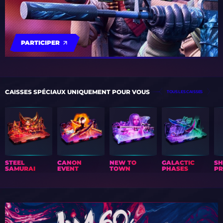
PARTICIPER
CAISSES SPÉCIAUX UNIQUEMENT POUR VOUS
TOUS LES CAISSES
STEEL
CANON
NEW TO
GALACTIC
S
SAMURAI
EVENT
TOWN
PHASES
PR