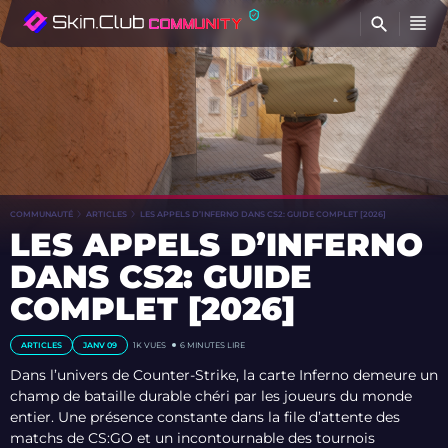
T
COMMUNAUTÉ
ARTICLES
LES APPELS D’INFERNO DANS CS2: GUIDE COMPLET [2026]
LES APPELS D’INFERNO
DANS CS2: GUIDE
COMPLET [2026]
ARTICLES
JANV 09
1K
VUES
6 MINUTES LIRE
Dans l’univers de Counter-Strike, la carte Inferno demeure un
champ de bataille durable chéri par les joueurs du monde
entier. Une présence constante dans la file d’attente des
matchs de CS:GO et un incontournable des tournois