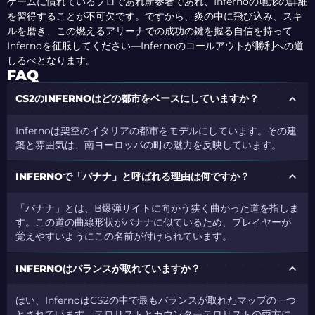
ゲームに慣れているプロであれ新参者であれ、Infernoの地形の詳細
を習得することが不可欠です。ですから、炎の中に飛び込み、スキ
ルを磨き、この燃えるアリーナでの成功の鍵を握る自信を持って
Infernoを征服してください—Infernoのコールアウトが勝利への道
しるべとなります。
FAQ
CS2のINFERNOはどの都市をベースにしていますか？
Infernoは架空のイタリアの都市をモデルにしています。その建
築と雰囲気は、南ヨーロッパの町の魅力を反映しています。
INFERNOで「バナナ」と呼ばれる理由は何ですか？
「バナナ」とは、B爆弾サイトに向かう狭く曲がった道を指しま
す。この道の曲線形状がバナナに似ているため、プレイヤーが
覚えやすいようにこの名前が付けられています。
INFERNOはバランスが取れていますか？
はい、InfernoはCS2の中で最もバランスが取れたマップの一つ
とされています。テロリストとカウンターテロリストの両方に