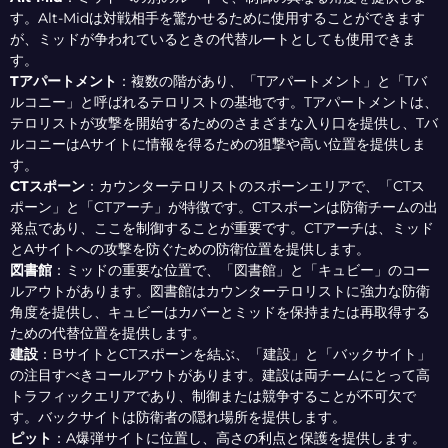
す。Alt-Midは対戦相手を驚かせるために使用することができます
が、ミッドが争われているときの代替ルートとしても使用できま
す。
Tアパートメント
：
複数の階があり、「Tアパートメント」と「Tバ
ルコニー」と呼ばれるテロリストの基地です。Tアパートメントは、
テロリストが攻撃を開始するためのさまざまな入り口を提供し、Tバ
ルコニーはAサイトに情報を得るための狙撃や高い位置を提供しま
す。
CTスポーン
：
カウンターテロリストのスポーンエリアで、「CTス
ポーン」と「CTアーチ」が特徴です。CTスポーンは防衛チームの出
発点であり、ここを制御することが重要です。CTアーチは、ミッド
とAサイトへの攻撃を防ぐための防衛位置を提供します。
図書館
：
ミッドの重要な位置で、「図書館」と「キュビー」のコー
ルアウトがあります。図書館はカウンターテロリストに強力な防衛
角度を提供し、キュビーはカバーとミッドを保持または再取得する
ための代替位置を提供します。
建設
：
BサイトとCTスポーンを結ぶ、「建設」と「バックサイト」
の注目すべきコールアウトがあります。建設は両チームにとって高
トラフィックエリアであり、制御または競争することが不可欠で
す。バックサイトは防衛者の隠れ場所を提供します。
ピット
：
A爆弾サイトに位置し、高さの利点と保護を提供します。