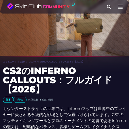
検
コミュニティ
記事
CS2のINFERNO CALLOUTS：フルガイド【2026】
CS2のINFERNO
CALLOUTS：フルガイド
【2026】
記事
1月 09
1K 閲覧数
1 読了時間
カウンターストライクの世界では、Infernoマップは世界中のプレイ
ヤーに愛される永続的な戦場として位置づけられています。CS2の
マッチメイキングプールとプロのトーナメントの定番であるInferno
の魅力は、戦略的なバランス、多様なゲームプレイダイナミクス、