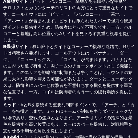
A爆弾サイト
：
ピット、バルコニー、墓地がある賑やかな中庭で、
テロリストとカウンターテロリストの両方にとって重要なサイトで
す。コールアウトには「ピット」、「バルコニー」、「墓地」、
「アパート」が含まれます。ピットは限られたカバーで強力な観測
ポイントを提供するため、防御者にとって不可欠です。一方、バル
コニーと墓地は高い位置からAサイトを見下ろす貴重な視界を提供
します。
B爆弾サイト
：
狭い廊下とタイトなコーナーの複雑な迷路で、Bサイ
トは精密さを要求します。コールアウトには「バナナ」、「ダー
ク」、「ニューボックス」、「コイル」が含まれます。バナナはそ
の曲がった道で有名で、両チームのチョークポイントとして機能し
ます。このエリアを戦略的に制御または争うことは、ラウンドの結
果に大きな影響を与える可能性があります。ダークとニューボック
スは、防御者にカバーと攻撃者を不意打ちする機会を提供する重要
な位置です。一方、コイルは防御者のもう一つの隠れ場所を提供し
ます。
ミッド
：
AとBを接続する重要な制御ポイントで、「アーチ」と「カ
ー」を特徴とします。ミッドはチームが制御を争うダイナミックな
戦場であり、交戦の焦点となります。アーチはミッドの指揮的な景
色を提供する高い位置にあり、カーはカバーを提供し、対戦相手を
驚かせる予期せぬ角度を提供します。
Alt-Mid
：
ミッドへの別のルートで、制御の異なる角度を提供しま