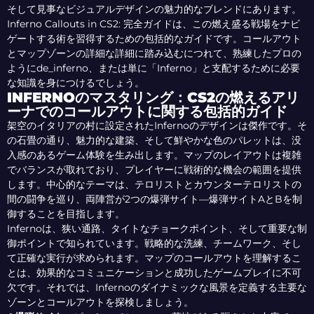
そして見事なビジュアルデザインの魅力的なブレンドにあります。
Inferno Callouts in CS2: 完全ガイドは、この燃え盛る戦場をナビ
ゲートする術を習得するための包括的なガイドです。コールアウト
とマップゾーンの詳細な詳細に踏み込むにつれて、熟練したプロの
ようにde_inferno、または単に「Inferno」と支配するために必要
な知識を身につけるでしょう。
INFERNOのマスタリング：CS2の燃えるアリ
ーナでのコールアウトに関する包括的ガイド
架空のイタリアの村に設定されたInfernoのデザインは傑作です。そ
の石畳の通り、魅力的な建築、そして鮮やかな色のパレットは、没
入感のあるゲーム体験を生み出します。マップのレイアウトは複雑
でバランスが取れており、プレイヤーに戦術的な機会の範囲を提供
します。中心的なテーマは、テロリストとカウンターテロリストの
間の闘争を巡り、両陣営が2つの爆弾サイト—爆弾サイトAとBを制
御することを目指します。
Infernoは、狭い通路、タイトなチョークポイント、そして重要な制
御ポイントで知られています。戦略的な洗練、チームワーク、そし
て正確な実行が求められます。マップのコールアウトを理解するこ
とは、効果的なコミュニケーションと成功したゲームプレイに不可
欠です。それでは、Infernoのダイナミックな風景を定義する主要な
ゾーンとコールアウトを探検しましょう。