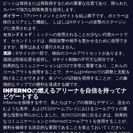
ピットは保持または再取得するための重要な位置であり、限られた
カバーで強力な防衛角度を提供します。
ボイラー
：
TアパートメントとAサイトを結ぶ廊下です。ボイラーは
移行エリアとして機能し、しばしばAサイトへの攻撃のステージン
グに使用されます。
セカンドミッド
：
ミッドへの使用されることが少ない代替ルートで
す。セカンドミッドは、側面攻撃や相手を驚かせるために使用でき
ますが、通常はあまり通行されません。
遺跡：
Bサイトの一部で、独自のコールアウトセットがあります。
遺跡は防衛位置を提供し、Bサイト制御の不可欠な部分です。
効果的なコミュニケーションはCS2で非常に重要であり、これらの
コールアウトを使用することで、チームはInfernoでの調整と支配を
助けることができます。各ゾーンの詳細を習得することが、この象
徴的なマップでの勝利を達成する鍵です。
INFERNOの燃えるアリーナを自信を持ってナ
ビゲートする
Infernoを探検する中で、私たちはマップの複雑なデザイン、息をの
むような美学、およびCS2ゲームプレイにおけるコールアウトの重
要な役割を明らかにしました。次のCS2の旅に出るときは、効果的
なコミュニケーションとInfernoのコールアウトを使用することが、
勝利を確保する決定的な要因であることを覚えておいてください。