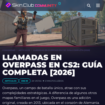
E
COMUNIDAD
ARTÍCULOS
LLAMADAS EN OVERPASS EN CS2: GUÍA COMPLETA [2026]
LLAMADAS EN
OVERPASS EN CS2: GUÍA
COMPLETA [2026]
ARTÍCULOS
ENE 09
2K
VISTAS
5 MINUTOS LEÍDOS
Overpass, un campo de batalla único, atrae con sus
complejidades estratégicas. A diferencia de algunos otros
mapas familiares en el juego, Overpass es una adición
original, creada en 2013, ubicada en el corazón de Alemania.