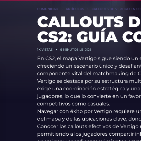
COMUNIDAD
ARTÍCULOS
CALLOUTS DE VERTIGO EN CS2
CALLOUTS D
CS2: GUÍA C
1K
VISTAS
6 MINUTOS LEÍDOS
En CS2, el mapa Vertigo sigue siendo un
ofreciendo un escenario único y desafian
componente vital del matchmaking de CS2
Vertigo se destaca por su estructura mult
exige una coordinación estratégica y una 
jugadores, lo que lo convierte en un favor
competitivos como casuales.
Navegar con éxito por Vertigo requiere 
del mapa y de las ubicaciones clave, dond
Conocer los callouts efectivos de Vertigo
permitiendo a los jugadores compartir inf