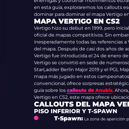
enemigas y coordinar movimientos estra
en esta guía, exploraremos los callouts 
dominar para dominar el mapa Vertigo en
MAPA VERTIGO EN CS2
Vertigo hizo su debut en 1999, pero inic
oficial de mapas competitivos. Sin embarg
inesperadamente todas las referencias a 
del mapa. Después de casi dos años de ac
Vertigo fue introducida el 24 de enero de 
Vertigo se convirtió en sede de numerosos
StarLadder Berlín Major 2019 y el PGL Ma
mapa más jugado en estos campeonatos, 
convencional, ofrece sorpresas estratégi
guía sobre los
callouts de Anubis
. Ahora
Vertigo en CS2, este mapa ofrece ubicacio
CALLOUTS DEL MAPA VE
PISO INFERIOR Y T-SPAWN
T-Spawn
:
La zona de aparición p