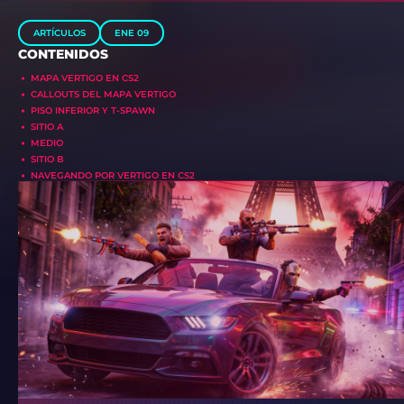
ARTÍCULOS
ENE 09
CONTENIDOS
MAPA VERTIGO EN CS2
CALLOUTS DEL MAPA VERTIGO
PISO INFERIOR Y T-SPAWN
SITIO A
MEDIO
SITIO B
NAVEGANDO POR VERTIGO EN CS2