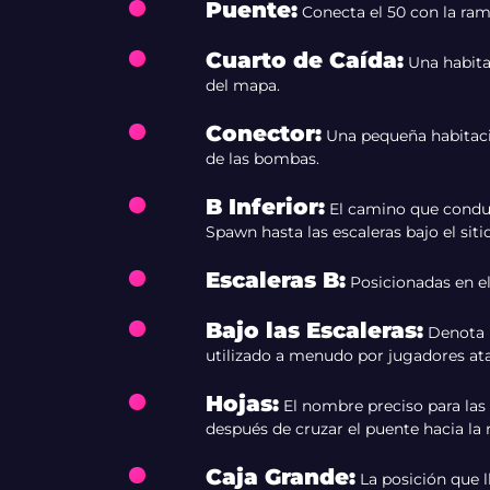
Puente
:
Conecta el 50 con la ramp
Cuarto de Caída
:
Una habita
del mapa.
Conector
:
Una pequeña habitaci
de las bombas.
B Inferior
:
El camino que conduc
Spawn hasta las escaleras bajo el siti
Escaleras B
:
Posicionadas en el p
Bajo las Escaleras
:
Denota u
utilizado a menudo por jugadores ata
Hojas
:
El nombre preciso para las
después de cruzar el puente hacia la
Caja Grande
:
La posición que ll