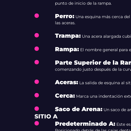
punto de inicio de la rampa.
Perro
:
Una esquina más cerca del c
las aceras.
Trampa
:
Una acera alargada cubi
Rampa
:
El nombre general para el
Parte Superior de la R
comenzando justo después de la curva 
Aceras
:
La salida de esquina al si
Cerca
:
Marca una indentación ext
Saco de Arena
:
Un saco de are
SITIO A
Predeterminado A
:
Este es
Posicionado detrás de las cajas dentro