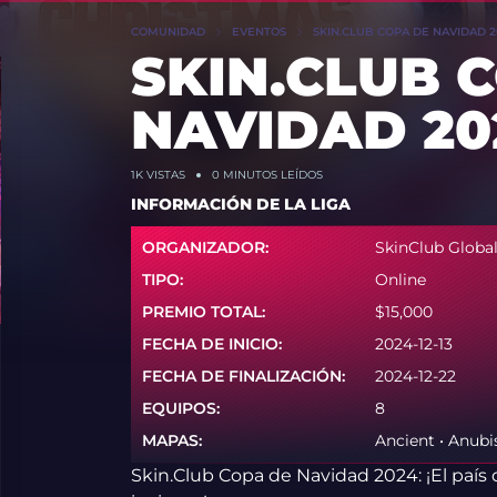
COMUNIDAD
EVENTOS
SKIN.CLUB COPA DE NAVIDAD 
SKIN.CLUB 
NAVIDAD 20
1K
VISTAS
0 MINUTOS LEÍDOS
INFORMACIÓN DE LA LIGA
ORGANIZADOR:
SkinClub Globa
TIPO:
Online
PREMIO TOTAL:
$15,000
FECHA DE INICIO:
2024-12-13
FECHA DE FINALIZACIÓN:
2024-12-22
EQUIPOS:
8
MAPAS:
Ancient • Anubis
Skin.Club Copa de Navidad 2024: ¡El país d