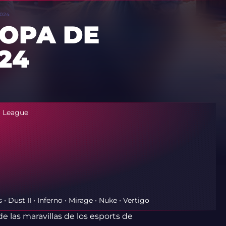
2024
COPA DE
24
l League
 • Dust II • Inferno • Mirage • Nuke • Vertigo
e las maravillas de los esports de