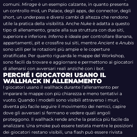
comuni.
Mirage
è un esempio calzante, in quanto presenta
un controllo mid, un Palace, degli apps, dei connector, degli
short, un underpass e diversi cambi di altezza che rendono
utile la pratica della visibilità. Anche
Nuke
è adatta a questo
tipo di allenamento, grazie alla sua struttura con due siti,
superiore e inferiore.
Inferno
è ideale per controllare Banana,
appartamenti, pit e crossfire sui siti, mentre
Ancient
e
Anubis
sono utili per le rotazioni più ampie e le coperture
stratificate. Per quanto riguarda le mappe del Workshop,
sono facili da trovare e aggiornare e permettono ai giocatori
di allenarsi con avversari reali anziché con i bot.
PERCHÉ I GIOCATORI USANO IL
WALLHACK IN ALLENAMENTO
I giocatori usano il wallhack durante l’allenamento per
imparare le mappe con più chiarezza e meno tentativi a
vuoto. Quando i modelli sono visibili attraverso i muri,
diventa più facile seguire il movimento dei nemici, capire
dove gli avversari si fermano e vedere quali angoli
proteggono. Il wallhack rende anche la pratica più facile da
analizzare. Una smoke può essere testata mentre le posizioni
dei giocatori restano visibili, una flash può essere rivista