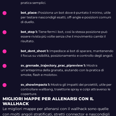
pratica semplici.
bot_place:
Posiziona un bot dove è puntato il mirino, utile
per testare nascondigli esatti, off-angle e posizioni comuni
di duello.
bot_stop 1:
Tiene fermi i bot, così la stessa posizione può
essere rivista più volte senza che il movimento cambi il
risultato.
bot_dont_shoot 1:
Impedisce ai bot di sparare, mantenendo
il focus su visibilità, posizionamento e controllo degli angoli.
sv_grenade_trajectory_prac_pipreview 1:
Mostra
un’anteprima della granata, aiutando con la pratica di
smoke, flash e molotov.
sv_showimpacts 1:
Mostra gli impatti dei proiettili, utile per
controllare wallbang, traiettorie spray e colpi attraverso le
coperture.
MIGLIORI MAPPE PER ALLENARSI CON IL
WALLHACK
Le migliori mappe per allenarsi con il wallhack sono quelle
con molti angoli stratificati, stretti connector e nascondigli