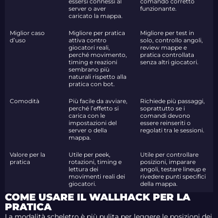
essersi connessi al
comando corretto
server o aver
funzionante.
caricato la mappa.
Miglior caso
Migliore per pratica
Migliore per test in
d’uso
attiva contro
solo, controllo angoli,
giocatori reali,
review mappe e
perché movimento,
pratica controllata
timing e reazioni
senza altri giocatori.
sembrano più
naturali rispetto alla
pratica con bot.
Comodità
Più facile da avviare,
Richiede più passaggi,
perché l’effetto si
soprattutto se i
carica con le
comandi devono
impostazioni del
essere reinseriti o
server o della
regolati tra le sessioni.
mappa.
Valore per la
Utile per peek,
Utile per controllare
pratica
rotazioni, timing e
posizioni, imparare
lettura dei
angoli, testare lineup e
movimenti reali dei
rivedere punti specifici
giocatori.
della mappa.
COME USARE IL WALLHACK PER LA
PRATICA
La modalità scheletro è più pulita per leggere le posizioni dei