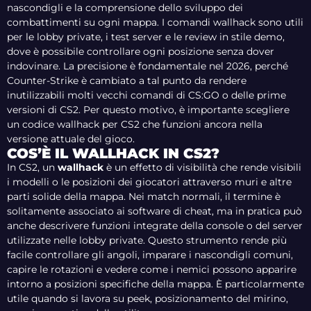
nascondigli e la comprensione dello sviluppo dei
combattimenti su ogni mappa. I comandi wallhack sono utili
per le lobby private, i test server e le review in stile demo,
dove è possibile controllare ogni posizione senza dover
indovinare. La precisione è fondamentale nel 2026, perché
Counter-Strike è cambiato a tal punto da rendere
inutilizzabili molti vecchi comandi di CS:GO o delle prime
versioni di CS2. Per questo motivo, è importante scegliere
un codice wallhack per CS2 che funzioni ancora nella
versione attuale del gioco.
COS’È IL WALLHACK IN CS2?
In CS2, un
wallhack
è un effetto di visibilità che rende visibili
i modelli o le posizioni dei giocatori attraverso muri e altre
parti solide della mappa. Nei match normali, il termine è
solitamente associato ai software di cheat, ma in pratica può
anche descrivere funzioni integrate della console o del server
utilizzate nelle lobby private. Questo strumento rende più
facile controllare gli angoli, imparare i nascondigli comuni,
capire le rotazioni e vedere come i nemici possono apparire
intorno a posizioni specifiche della mappa. È particolarmente
utile quando si lavora su peek, posizionamento del mirino,