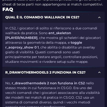
cheat di terze parti non appartengono ai match competitivi.
FAQ
QUAL È IL COMANDO WALLHACK IN CS2?
In CS2, i giocatori di solito si riferiscono a due comandi
wallhack da pratica. Sono
ent_skeleton
[PLAYER/NUMBER]
, che mostra gli scheletri dei giocatori
attraverso la geometria della mappa, e
toggle
r_aoproxy_show 0 1
, che abilita o disabilita un overlay
giallo di visibilità. Questi comandi sono usati
principalmente per testare angoli, controllare posizioni,
studiare movimenti e rivedere setup sulle mappe.
R_DRAWOTHERMODELS 2 FUNZIONA IN CS2?
No,
r_drawothermodels 2 non funziona in CS2
nello
stesso modo in cui funzionava in CS:GO. Era uno dei
vecchi comandi che i giocatori associavano alla visibilità
dei modelli nei match di pratica in CS:GO. CS2 usa un
sistema di comandi diverso, quindi i vecchi metodi