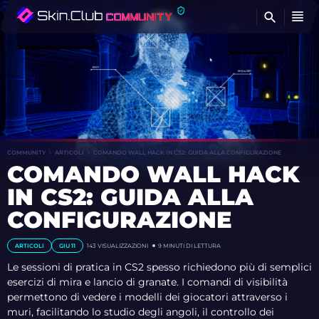
T
COMMUNITY
ARTICOLI
COMANDO WALL HACK IN CS2: GUIDA ALLA CONFIGURAZIONE
COMANDO WALL HACK
IN CS2: GUIDA ALLA
CONFIGURAZIONE
ARTICOLI
GIU 11
143
VISUALIZZAZIONI
9 MINUTI DI LETTURA
Le sessioni di pratica in CS2 spesso richiedono più di semplici
esercizi di mira e lancio di granate. I comandi di visibilità
permettono di vedere i modelli dei giocatori attraverso i
muri, facilitando lo studio degli angoli, il controllo dei