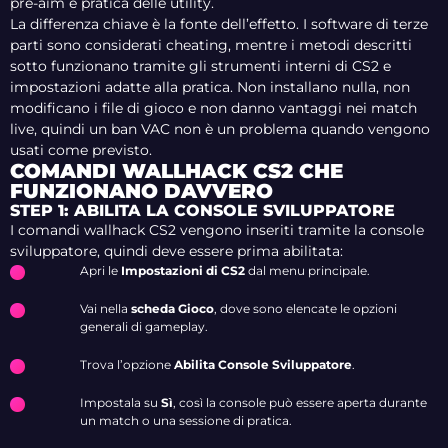
pre-aim e pratica delle utility.
La differenza chiave è la fonte dell’effetto. I software di terze
parti sono considerati cheating, mentre i metodi descritti
sotto funzionano tramite gli strumenti interni di CS2 e
impostazioni adatte alla pratica. Non installano nulla, non
modificano i file di gioco e non danno vantaggi nei match
live, quindi un ban VAC non è un problema quando vengono
usati come previsto.
COMANDI WALLHACK CS2 CHE
FUNZIONANO DAVVERO
STEP 1: ABILITA LA CONSOLE SVILUPPATORE
I comandi wallhack CS2 vengono inseriti tramite la console
sviluppatore, quindi deve essere prima abilitata:
Apri le
Impostazioni di CS2
dal menu principale.
Vai nella
scheda Gioco
, dove sono elencate le opzioni
generali di gameplay.
Trova l’opzione
Abilita Console Sviluppatore
.
Impostala su
Sì
, così la console può essere aperta durante
un match o una sessione di pratica.