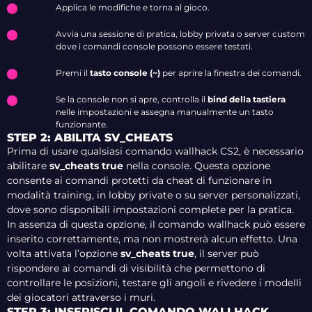
Applica le modifiche e torna al gioco.
Avvia una sessione di pratica, lobby privata o server custom
dove i comandi console possono essere testati.
Premi il
tasto console (~)
per aprire la finestra dei comandi.
Se la console non si apre, controlla il
bind della tastiera
nelle impostazioni e assegna manualmente un tasto
funzionante.
STEP 2: ABILITA SV_CHEATS
Prima di usare qualsiasi comando wallhack CS2, è necessario
abilitare
sv_cheats true
nella console. Questa opzione
consente ai comandi protetti da cheat di funzionare in
modalità training, in lobby private o su server personalizzati,
dove sono disponibili impostazioni complete per la pratica.
In assenza di questa opzione, il comando wallhack può essere
inserito correttamente, ma non mostrerà alcun effetto. Una
volta attivata l’opzione
sv_cheats true
, il server può
rispondere ai comandi di visibilità che permettono di
controllare le posizioni, testare gli angoli e rivedere i modelli
dei giocatori attraverso i muri.
STEP 3: INSERISCI IL COMANDO WALLHACK