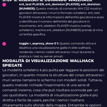
ent_text PLAYER, ent_skeleton [PLAYER], ent_skeleton
[NUMBER]:
Questo metodo di comando WH CS2 mostra i
giocatori attraverso i muri in formato scheletro. ent_text
PLAYER mostra le informazioni dell’entità giocatore e aiuta
a identificare il numero dell’entità del giocatore in
movimento.
ent_skeleton PLAYER
mostra overlay
scheletrici, mentre
ent_skeleton [NUMBER]
prende di mira
un’entità specifica.
toggle r_aoproxy_show 0 1:
Questo comando attiva e
disattiva una visualizzazione gialla in stile wallhack,
rendendo i nemici visibili attraverso i muri durante la
pratica o i test su server privati.
MODALITÀ DI VISUALIZZAZIONE WALLHACK
SPIEGATE
La modalità scheletro è più pulita per leggere le posizioni dei
giocatori, in quanto mostra la struttura del corpo attraverso i
muri senza riempire lo schermo con modelli solidi. Tuttavia,
questo metodo richiede l’inserimento di una serie di
comandi insieme, cosa che può risultare scomoda per un
uso quotidiano. La modalità di visualizzazione gialla è più
diretta e facile da usare, perché i nemici risaltano
chiaramente sullo sfondo della mappa. Entrambe le opzioni