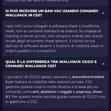
console non sempre si trasferiscono.
SI PUÒ RICEVERE UN BAN VAC USANDO COMANDI
WALLHACK IN CS2?
I ban VAC sono collegati a software cheat e modifiche
sleali, non ai comandi standard da pratica. Su mappe di
training o server privati, non vengono trattati allo stesso
modo degli strumenti cheat esterni. Il rischio arriva
dall’uso di software esterni o funzioni di visibilità sleali in
match pubblici o competitivi.
QUAL È LA DIFFERENZA TRA WALLHACK CS:GO E
COMANDI WALLHACK CS2?
I giocatori di CS:GO spesso usavano
r_drawothermodels
2
per testare la visibilità nelle sessioni private. CS2
gestisce questa cosa in modo diverso e si basa più su
comandi come
ent_skeleton
e
toggle r_aoproxy_show
0 1
. Per questo molte vecchie guide console di CS:GO non
si applicano a CS2.