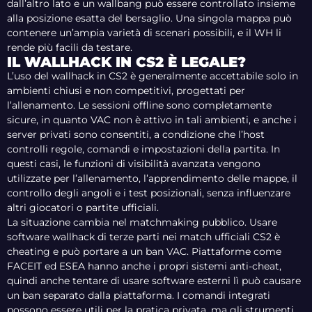
dall’altro lato e un wallbang può essere controllato insieme
alla posizione esatta del bersaglio. Una singola mappa può
contenere un’ampia varietà di scenari possibili, e il WH li
rende più facili da testare.
IL WALLHACK IN CS2 È LEGALE?
L’uso del wallhack in CS2 è generalmente accettabile solo in
ambienti chiusi e non competitivi, progettati per
l’allenamento. Le sessioni offline sono completamente
sicure, in quanto VAC non è attivo in tali ambienti, e anche i
server privati sono consentiti, a condizione che l’host
controlli regole, comandi e impostazioni della partita. In
questi casi, le funzioni di visibilità avanzata vengono
utilizzate per l’allenamento, l’apprendimento delle mappe, il
controllo degli angoli e i test posizionali, senza influenzare
altri giocatori o partite ufficiali.
La situazione cambia nel matchmaking pubblico. Usare
software wallhack di terze parti nei match ufficiali CS2 è
cheating e può portare a un ban VAC. Piattaforme come
FACEIT ed ESEA hanno anche i propri sistemi anti-cheat,
quindi anche tentare di usare software esterni lì può causare
un ban separato dalla piattaforma. I comandi integrati
possono essere utili per la pratica privata, ma gli strumenti