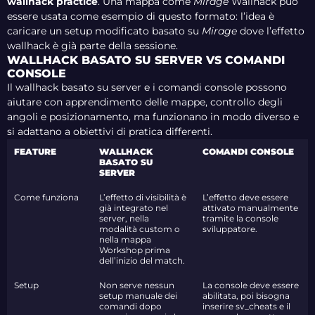
wallhack practice
. Una mappa come
Mirage
Wallhack può
essere usata come esempio di questo formato: l’idea è
caricare un setup modificato basato su
Mirage
dove l’effetto
wallhack è già parte della sessione.
WALLHACK BASATO SU SERVER VS COMANDI
CONSOLE
Il wallhack basato su server e i comandi console possono
aiutare con apprendimento delle mappe, controllo degli
angoli e posizionamento, ma funzionano in modo diverso e
si adattano a obiettivi di pratica differenti.
FEATURE
WALLHACK
COMANDI CONSOLE
BASATO SU
SERVER
Come funziona
L’effetto di visibilità è
L’effetto deve essere
già integrato nel
attivato manualmente
server, nella
tramite la console
modalità custom o
sviluppatore.
nella mappa
Workshop prima
dell’inizio del match.
Setup
Non serve nessun
La console deve essere
setup manuale dei
abilitata, poi bisogna
comandi dopo
inserire sv_cheats e il