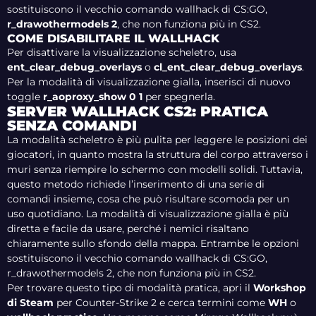
sostituiscono il vecchio comando wallhack di CS:GO,
r_drawothermodels 2
, che non funziona più in CS2.
COME DISABILITARE IL WALLHACK
Per disattivare la visualizzazione scheletro, usa
ent_clear_debug_overlays
o
cl_ent_clear_debug_overlays
.
Per la modalità di visualizzazione gialla, inserisci di nuovo
toggle
r_aoproxy_show 0 1
per spegnerla.
SERVER WALLHACK CS2: PRATICA
SENZA COMANDI
La modalità scheletro è più pulita per leggere le posizioni dei
giocatori, in quanto mostra la struttura del corpo attraverso i
muri senza riempire lo schermo con modelli solidi. Tuttavia,
questo metodo richiede l’inserimento di una serie di
comandi insieme, cosa che può risultare scomoda per un
uso quotidiano. La modalità di visualizzazione gialla è più
diretta e facile da usare, perché i nemici risaltano
chiaramente sullo sfondo della mappa. Entrambe le opzioni
sostituiscono il vecchio comando wallhack di CS:GO,
r_drawothermodels 2, che non funziona più in CS2.
Per trovare questo tipo di modalità pratica, apri il
Workshop
di Steam
per Counter-Strike 2 e cerca termini come
WH
o