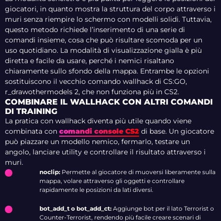
giocatori, in quanto mostra la struttura del corpo attraverso i
muri senza riempire lo schermo con modelli solidi. Tuttavia,
questo metodo richiede l’inserimento di una serie di
comandi insieme, cosa che può risultare scomoda per un
uso quotidiano. La modalità di visualizzazione gialla è più
diretta e facile da usare, perché i nemici risaltano
chiaramente sullo sfondo della mappa. Entrambe le opzioni
sostituiscono il vecchio comando wallhack di CS:GO,
r_drawothermodels 2, che non funziona più in CS2.
COMBINARE IL WALLHACK CON ALTRI COMANDI
DI TRAINING
La pratica con wallhack diventa più utile quando viene
combinata con
comandi console CS2
di base. Un giocatore
può piazzare un modello nemico, fermarlo, testare un
angolo, lanciare utility e controllare il risultato attraverso i
muri.
noclip:
Permette al giocatore di muoversi liberamente sulla
mappa, volare attraverso gli oggetti e controllare
rapidamente le posizioni da lati diversi.
bot_add_t o bot_add_ct:
Aggiunge bot per il lato Terrorist o
Counter-Terrorist, rendendo più facile creare scenari di