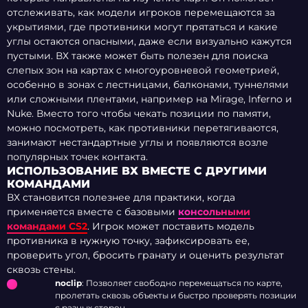
отслеживать, как модели игроков перемещаются за
укрытиями, где противники могут прятаться и какие
углы остаются опасными, даже если визуально кажутся
пустыми. ВХ также может быть полезен для поиска
слепых зон на картах с многоуровневой геометрией,
особенно в зонах с лестницами, балконами, туннелями
или сложными плентами, например на Mirage, Inferno и
Nuke. Вместо того чтобы чекать позиции по памяти,
можно посмотреть, как противники перетягиваются,
занимают нестандартные углы и появляются возле
популярных точек контакта.
ИСПОЛЬЗОВАНИЕ ВХ ВМЕСТЕ С ДРУГИМИ
КОМАНДАМИ
ВХ становится полезнее для практики, когда
применяется вместе с базовыми
консольными
командами CS2
. Игрок может поставить модель
противника в нужную точку, зафиксировать ее,
проверить угол, бросить гранату и оценить результат
сквозь стены.
noclip
: Позволяет свободно перемещаться по карте,
пролетать сквозь объекты и быстро проверять позиции
с разных сторон.