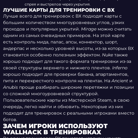
спрея и выстрелов через укрытия.
ЛУЧШИЕ КАРТЫ ДЛЯ ТРЕНИРОВКИ С ВХ
Лучше всего для тренировок с ВХ подходят карты с
большим количеством многоуровневых углов, узких
проходов и популярных укрытий.
Mirage
можно считать
одним из самых очевидных примеров. На этой карте
есть контроль мида, палас, апсы, коннектор, шорт,
андерпас и несколько уровней высоты, из-за которых ВХ
становится особенно полезным эффектом.
Nuke
также
хорошо подходит для такого формата тренировки из-за
своей структуры верхнего и нижнего плентов.
Inferno
хорошо подходит для проверки банана, апартаментов,
пита и перекрестного контроля на плентах. На
Ancient
и
Anubis
проще разбирать широкие перетяжки и позиции
со сложной многоуровневой структурой.
Пользовательские карты из Мастерской Steam, в свою
очередь, легко найти и обновить. Некоторые из них
подходят для тренировок с реальными игроками вместо
ботов.
ЗАЧЕМ ИГРОКИ ИСПОЛЬЗУЮТ
WALLHACK В ТРЕНИРОВКАХ