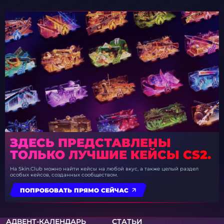
ЗДЕСЬ ПРЕДСТАВЛЕНЫ
ТОЛЬКО ЛУЧШИЕ КЕЙСЫ CS2.
На Skin.Club можно найти кейсы на любой вкус, а также целый раздел
особых кейсов, созданных сообществом.
ПОПРОБОВАТЬ ПРЯМО СЕЙЧАС
АДВЕНТ-КАЛЕНДАРЬ
СТАТЬИ