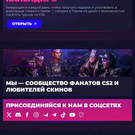
Возвращайся каждый день, чтобы получать подарки и участвовать в
розыгрыше главного приза — поездки в Париж на двоих с возможностью
посетить турнир по CS2.
ОТКРЫТЬ
МЫ — СООБЩЕСТВО ФАНАТОВ CS2 И
ЛЮБИТЕЛЕЙ СКИНОВ
ПРИСОЕДИНЯЙСЯ К НАМ В СОЦСЕТЯХ