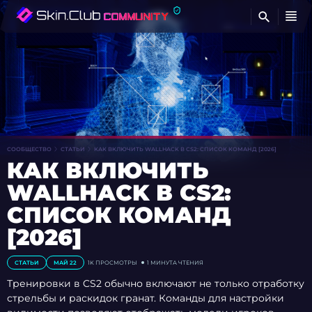
Н
СООБЩЕСТВО
СТАТЬИ
КАК ВКЛЮЧИТЬ WALLHACK В CS2: СПИСОК КОМАНД [2026]
КАК ВКЛЮЧИТЬ
WALLHACK В CS2:
СПИСОК КОМАНД
[2026]
СТАТЬИ
МАЙ 22
1K
ПРОСМОТРЫ
1 МИНУТА ЧТЕНИЯ
Тренировки в CS2 обычно включают не только отработку
стрельбы и раскидок гранат. Команды для настройки