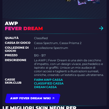
AWP
FEVER DREAM
QUALITÀ
Classified
CASSA DI GIOCO
Cassa Spectrum, Cassa Prisma 2
COLLEZIONE DI
La collezione Spectrum
GIOCHI
PREZZO
$10 - $17
DESCRIZIONE
La AWP | Fever Dream è una skin da cecchino
d’impatto, con un design vivace, psichedelico e
ispirato ai graffiti. Unisce un mix audace di
colori accesi e taglienti a illustrazioni surreali,
oniriche, creando un’estetica quasi ultraterrena.
CASSE
FARM AWP CASSA
SKIN.CLUB
CLASSIFIED CASSA
DREAM CASSA
AWP FEVER DREAM WIKI
LE MIGLIORI SKIN NEON PER