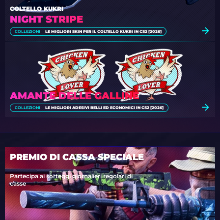
COLTELLO KUKRI
NIGHT STRIPE
COLLEZIONI
LE MIGLIORI SKIN PER IL COLTELLO KUKRI IN CS2 [2026]
AMANTE DELLE GALLINE
COLLEZIONI
LE MIGLIORI ADESIVI BELLI ED ECONOMICI IN CS2 [2026]
PREMIO DI CASSA SPECIALE
Partecipa ai sorteggi giornalieri regolari di
casse