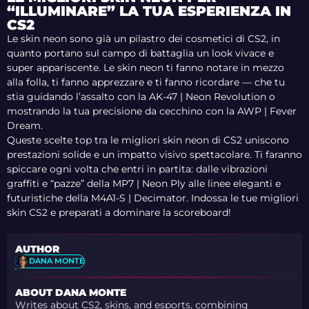
“ILLUMINARE” LA TUA ESPERIENZA IN
CS2
Le skin neon sono già un pilastro dei cosmetici di CS2, in
quanto portano sul campo di battaglia un look vivace e
super appariscente. Le skin neon ti fanno notare in mezzo
alla folla, ti fanno apprezzare e ti fanno ricordare — che tu
stia guidando l’assalto con la AK-47 | Neon Revolution o
mostrando la tua precisione da cecchino con la AWP | Fever
Dream.
Queste scelte top tra le migliori skin neon di CS2 uniscono
prestazioni solide e un impatto visivo spettacolare. Ti faranno
spiccare ogni volta che entri in partita: dalle vibrazioni
graffiti e “pazze” della MP7 | Neon Ply alle linee eleganti e
futuristiche della M4A1-S | Decimator. Indossa le tue migliori
skin CS2 e preparati a dominare la scoreboard!
AUTHOR
DANA MONTE
ABOUT DANA MONTE
Writes about CS2, skins, and esports, combining