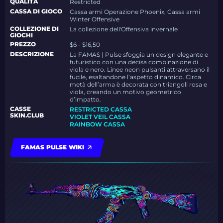
QUALITÀ
Restricted
CASSA DI GIOCO
Cassa armi Operazione Phoenix, Cassa armi
Winter Offensive
COLLEZIONE DI
La collezione dell'Offensiva invernale
GIOCHI
PREZZO
$6 - $16,50
DESCRIZIONE
La FAMAS | Pulse sfoggia un design elegante e
futuristico con una decisa combinazione di
viola e nero. Linee neon pulsanti attraversano il
fucile, esaltandone l’aspetto dinamico. Circa
metà dell’arma è decorata con triangoli rosa e
viola, creando un motivo geometrico
d’impatto.
CASSE
RESTRICTED CASSA
SKIN.CLUB
VIOLET VEIL CASSA
RAINBOW CASSA
FAMAS PULSE WIKI