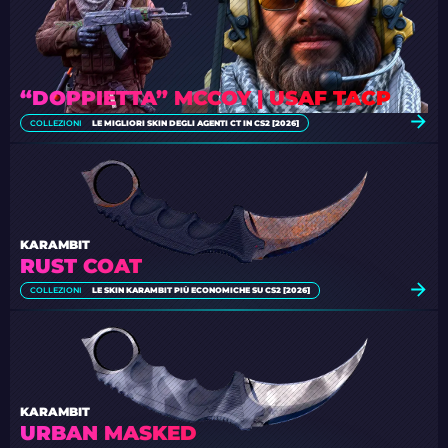
“DOPPIETTA” MCCOY | USAF TACP
COLLEZIONI
LE MIGLIORI SKIN DEGLI AGENTI CT IN CS2 [2026]
KARAMBIT
RUST COAT
COLLEZIONI
LE SKIN KARAMBIT PIÙ ECONOMICHE SU CS2 [2026]
KARAMBIT
URBAN MASKED