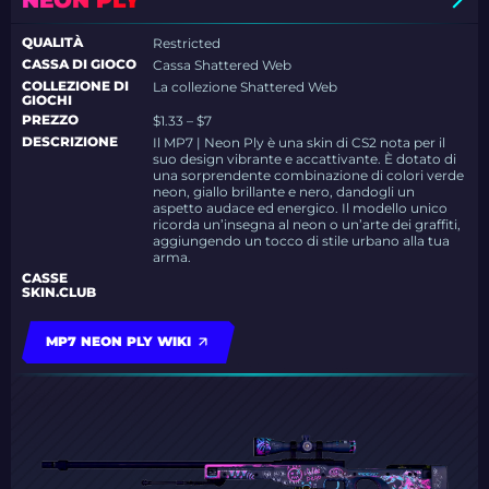
NEON PLY
QUALITÀ
Restricted
CASSA DI GIOCO
Cassa Shattered Web
COLLEZIONE DI
La collezione Shattered Web
GIOCHI
PREZZO
$1.33 – $7
DESCRIZIONE
Il MP7 | Neon Ply è una skin di CS2 nota per il
suo design vibrante e accattivante. È dotato di
una sorprendente combinazione di colori verde
neon, giallo brillante e nero, dandogli un
aspetto audace ed energico. Il modello unico
ricorda un’insegna al neon o un’arte dei graffiti,
aggiungendo un tocco di stile urbano alla tua
arma.
CASSE
SKIN.CLUB
MP7 NEON PLY WIKI