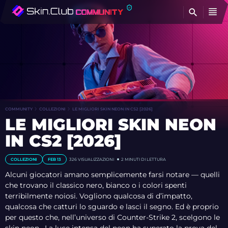
T
COMMUNITY
COLLEZIONI
LE MIGLIORI SKIN NEON IN CS2 [2026]
LE MIGLIORI SKIN NEON
IN CS2 [2026]
COLLEZIONI
FEB 13
326
VISUALIZZAZIONI
2 MINUTI DI LETTURA
Alcuni giocatori amano semplicemente farsi notare — quelli
che trovano il classico nero, bianco o i colori spenti
terribilmente noiosi. Vogliono qualcosa di d’impatto,
qualcosa che catturi lo sguardo e lasci il segno. Ed è proprio
per questo che, nell’universo di Counter-Strike 2, scelgono le