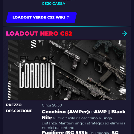
CS20 CASSA
LOADOUT VERDE CS2 WIKI
LOADOUT NERO CS2
PREZZO
Circa $0.50
DESCRIZIONE
Cecchino (AWPer):
AWP | Black
L’
Nile
è il tuo fucile da cecchino a lunga
distanza. Mantieni angoli strategici ed elimina i
nemici da lontano.
Fuciliere (SG 553):
SG
Equipaggia l’