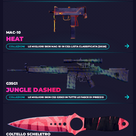
MAC-10
HEAT
COLLEZIONI
LE MIGLIORI SKIN MAC-10 IN CS2: LISTA CLASSIFICATA [2026]
G3SG1
JUNGLE DASHED
COLLEZIONI
LE MIGLIORI SKIN CS2 G3SG1 IN TUTTE LE FASCE DI PREZZO
COLTELLO SCHELETRO