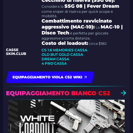
Cecchino di riserva (SSG 08):
SSG 08 | Fever Dream
Considera la
come sniper di riserva per quick scope e
mobilità.
Combattimento ravvicinato
aggressivo (MAC-10):
MAC-10 |
La
Disco Tech
è perfetta per giocate
aggressive a corta distanza.
Costo del loadout:
circa $180
CASSE
CS 1.6 MEMORIES CASSA
SKIN.CLUB
OLD BUT GOLD CASSA
DREAM CASSA
4 PRO CASSA
EQUIPAGGIAMENTO VIOLA CS2 WIKI
EQUIPAGGIAMENTO BIANCO CS2