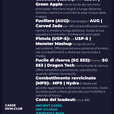
Green Apple
come fucile da cecchino
principale. Mantieni angoli a lunga distanza,
elimina i nemici e controlla le aree chiave della
mappa.
Fuciliere (AUG):
AUG |
Equipaggia l’
Carved Jade
per affrontare efficacemente i
nemici a media e lunga distanza. Guida la tua
squadra e controlla i chokepoint principali.
Pistola (USP-S):
USP-S |
La
Monster Mashup
funge da arma
secondaria. Offre precisione e potenza d’arresto
nei combattimenti a distanza ravvicinata e
media.
Fucile di riserva (SG 553):
SG
Porta l’
553 | Dragon Tech
come fucile di riserva.
Offre versatilità e precisione, soprattutto
quando difendi i bombsite.
Combattimento ravvicinato
(MP9):
MP9 | Hydra
L’
è ideale per
giocate aggressive a distanza ravvicinata. Usala
durante push o flank grazie alla sua mobilità e
velocità di fuoco.
Costo del loadout:
circa $85
CASSE
ANCIENT CASSA
SKIN.CLUB
USP-S CASSA
JOISPOI24 CASSA