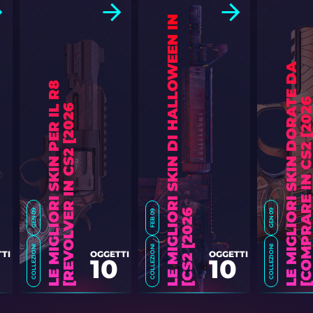
L
E
M
I
G
L
I
O
R
I
S
K
I
N
D
I
H
A
L
L
O
W
E
E
N
I
N
C
S
2
[
2
0
2
L
E
M
I
G
L
I
O
R
I
S
K
I
N
D
O
R
A
E
D
A
C
O
M
P
R
A
R
E
I
N
C
S
2
[
2
0
2
L
E
M
I
G
L
I
O
R
I
S
K
I
N
P
E
R
I
R
8
R
E
V
O
L
V
E
R
I
N
C
S
2
[
2
0
2
L
6
]
GEN 09
6
]
GEN 09
FEB 09
COLLEZIONI
COLLEZIONI
COLLEZIONI
TI
OGGETTI
OGGETTI
10
10