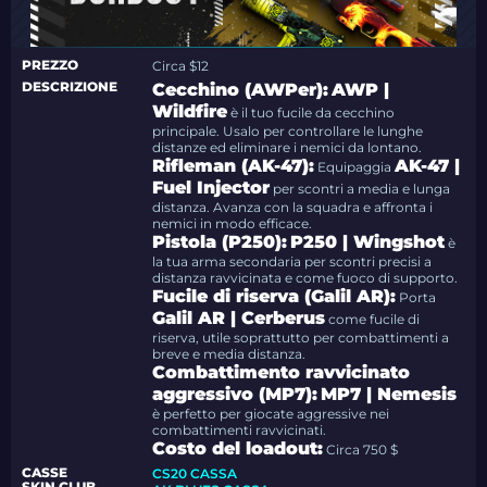
PREZZO
Circa $12
DESCRIZIONE
Cecchino (AWPer):
AWP |
Wildfire
è il tuo fucile da cecchino
principale. Usalo per controllare le lunghe
distanze ed eliminare i nemici da lontano.
Rifleman (AK-47):
AK-47 |
Equipaggia
Fuel Injector
per scontri a media e lunga
distanza. Avanza con la squadra e affronta i
nemici in modo efficace.
Pistola (P250):
P250 | Wingshot
è
la tua arma secondaria per scontri precisi a
distanza ravvicinata e come fuoco di supporto.
Fucile di riserva (Galil AR):
Porta
Galil AR | Cerberus
come fucile di
riserva, utile soprattutto per combattimenti a
breve e media distanza.
Combattimento ravvicinato
aggressivo (MP7):
MP7 | Nemesis
è perfetto per giocate aggressive nei
combattimenti ravvicinati.
Costo del loadout:
Circa 750 $
CASSE
CS20 CASSA
SKIN.CLUB