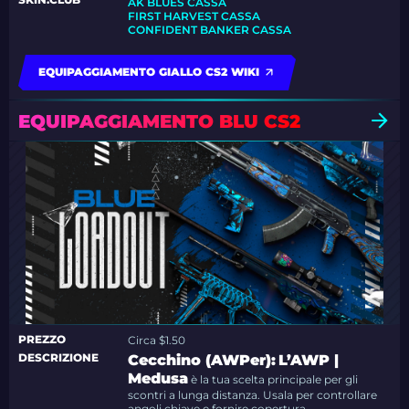
AK BLUES CASSA
FIRST HARVEST CASSA
CONFIDENT BANKER CASSA
EQUIPAGGIAMENTO GIALLO CS2 WIKI
EQUIPAGGIAMENTO BLU CS2
PREZZO
Circa $1.50
DESCRIZIONE
Cecchino (AWPer):
L’AWP |
Medusa
è la tua scelta principale per gli
scontri a lunga distanza. Usala per controllare
angoli chiave e fornire copertura.