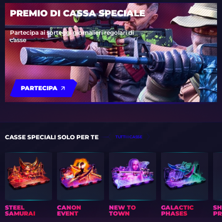
PREMIO DI CASSA SPECIALE
Partecipa ai sorteggi giornalieri regolari di
casse
PARTECIPA
CASSE SPECIALI SOLO PER TE
TUTTI I CASSE
STEEL
CANON
NEW TO
GALACTIC
S
SAMURAI
EVENT
TOWN
PHASES
PR