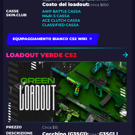
Costo del loadout:
circa $650
CASSE
AWP BATTLE CASSA
SKIN.CLUB
M4A1-S CASSA
ACE CLUTCH CASSA
CLASSIFIED CASSA
EQUIPAGGIAMENTO BIANCO CS2 WIKI
LOADOUT VERDE CS2
PREZZO
Circa $15
DESCRIZIONE
Cecchino (G3SG1):
G3SG1 |
Usa l’