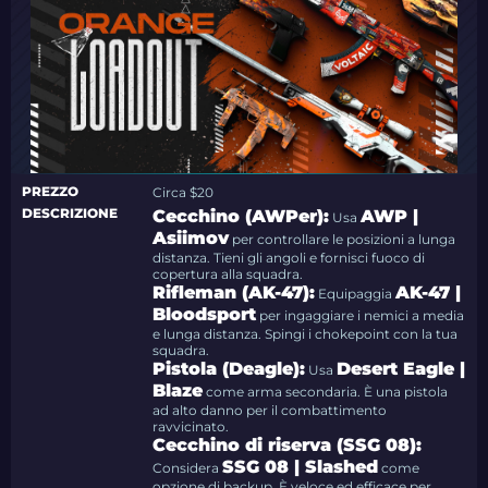
PREZZO
Circa $20
DESCRIZIONE
Cecchino (AWPer):
AWP |
Usa
Asiimov
per controllare le posizioni a lunga
distanza. Tieni gli angoli e fornisci fuoco di
copertura alla squadra.
Rifleman (AK-47):
AK-47 |
Equipaggia
Bloodsport
per ingaggiare i nemici a media
e lunga distanza. Spingi i chokepoint con la tua
squadra.
Pistola (Deagle):
Desert Eagle |
Usa
Blaze
come arma secondaria. È una pistola
ad alto danno per il combattimento
ravvicinato.
Cecchino di riserva (SSG 08):
SSG 08 | Slashed
Considera
come
opzione di backup. È veloce ed efficace per