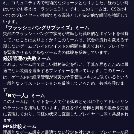
れ、コミュニティ内で戦術的なジョークとなりました。疑わしい時
はいつでも答えは「ラッシュB！」です。このミームは、CS2のす
べてのプレイヤーが共感できる混沌とした決定的な瞬間を強調して
います。
『フラッシュバングサプライズ』ミーム
突然のフラッシュバングで状況が逆転した戦略的なポイントを保持
していたことはありますか？このミームは、試合の流れを変える予
期しないゲームプレイのツイストの瞬間を捉えており、プレイヤー
を緊張させるリアルなゲーム内の体験を反映しています。
経済管理の失敗ミーム
これは、ゲーム内で貧しい財務決定を行い、予算が尽きたために最
適でない装備を選択するプレイヤーを描いています。このミーム
は、ゲーム内の経済管理が現実の予算管理スキルに似ているという
一般的なフラストレーションを反映しているため、共感を呼びま
す。
『Bで一人』ミーム
このミームは、サイトを一人で守る孤独とそれに伴うアドレナリン
のラッシュを描写しています。責任を伴う恐怖と興奮の混合を完璧
に表現しており、同様の状況に直面したプレイヤーに深く共感され
ます。
FPS比較ミーム
理想的なゲーム設定と最適でない設定を対比させ、プレイヤーが経