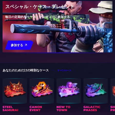
スペシャル・ケース・プレゼント
毎日の定期的なケース・プレゼントに参加する
参加する
あなたのためだけの特別なケース
すべてのケース
STEEL
CANON
NEW TO
GALACTIC
S
SAMURAI
EVENT
TOWN
PHASES
PR