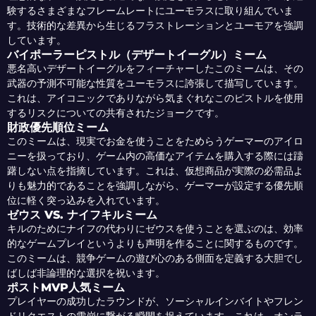
験するさまざまなフレームレートにユーモラスに取り組んでいま
す。技術的な差異から生じるフラストレーションとユーモアを強調
しています。
バイポーラーピストル（デザートイーグル）ミーム
悪名高いデザートイーグルをフィーチャーしたこのミームは、その
武器の予測不可能な性質をユーモラスに誇張して描写しています。
これは、アイコニックでありながら気まぐれなこのピストルを使用
するリスクについての共有されたジョークです。
財政優先順位ミーム
このミームは、現実でお金を使うことをためらうゲーマーのアイロ
ニーを扱っており、ゲーム内の高価なアイテムを購入する際には躊
躇しない点を指摘しています。これは、仮想商品が実際の必需品よ
りも魅力的であることを強調しながら、ゲーマーが設定する優先順
位に軽く突っ込みを入れています。
ゼウス VS. ナイフキルミーム
キルのためにナイフの代わりにゼウスを使うことを選ぶのは、効率
的なゲームプレイというよりも声明を作ることに関するものです。
このミームは、競争ゲームの遊び心のある側面を定義する大胆でし
ばしば非論理的な選択を祝います。
ポストMVP人気ミーム
プレイヤーの成功したラウンドが、ソーシャルインバイトやフレン