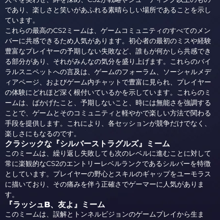
であり、楽しさと笑いがあふれる素晴らしい場所であることを示し
ています。
これらの最高のCS2ミームは、ゲームコミュニティのすべてのメン
バーに共感できるため人気があります。初心者の最初のミスや経験
豊富なプレイヤーの予期しない失敗など、誰もが何かしら共感でき
る部分があり、それがみんなの気分を盛り上げます。これらのバイ
ラルスニペットへの言及は、ゲームのフォーラム、ソーシャルメデ
ィアページ、およびゲーム内チャットで豊富に見られ、プレイヤー
の体験にどれほど深く根付いているかを示しています。これらのミ
ームは、ばかげたこと、予期しないこと、時には無能さを強調する
ことで、ゲームとそのコミュニティと軽やかで楽しい方法で関わる
手段を提供します。これにより、各セッションが競争だけでなく、
楽しさにもなるのです。
クラシックな『シルバーストラグルズ』ミーム
このミームは、繰り返し失敗しても次のレベルに進むことに対して
常に楽観的なCS2のエントリーレベルランクであるシルバーを特徴
としています。プレイヤーの野心とスキルのギャップをユーモラス
に描いており、その痛みを伴う正確さでゲーマーに人気がありま
す。
『ラッシュB、友よ』ミーム
このミームは、誤解とトンネルビジョンのゲームプレイから生ま