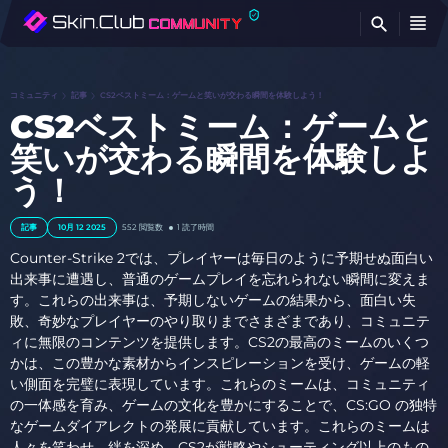
検
コミュニティ
記事
CS2ベストミーム：ゲームと笑いが交わる瞬間を体験しよう！
CS2ベストミーム：ゲームと
笑いが交わる瞬間を体験しよ
う！
記事
10月 12 2025
552
閲覧数
1 読了時間
Counter-Strike 2では、プレイヤーは毎日のように予期せぬ面白い
出来事に遭遇し、普通のゲームプレイを忘れられない瞬間に変えま
す。これらの出来事は、予期しないゲームの結果から、面白い失
敗、奇妙なプレイヤーのやり取りまでさまざまであり、コミュニテ
ィに無限のコンテンツを提供します。CS2の最高のミームのいくつ
かは、この豊かな素材からインスピレーションを受け、ゲームの軽
い側面を完璧に表現しています。これらのミームは、コミュニティ
の一体感を育み、ゲームの文化を豊かにすることで、CS:GO の独特
なゲームダイアレクトの発展に貢献しています。これらのミームは
人々を笑わせ、絆を深め、CS2が戦略やシューティング以上のもの