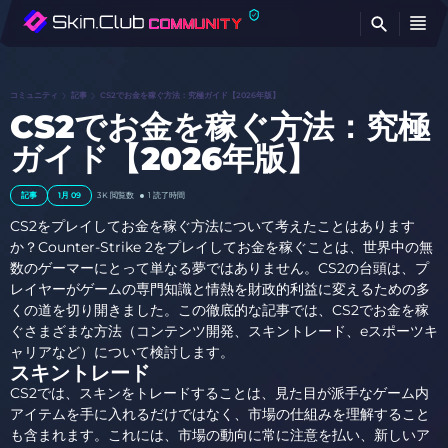
検
コミュニティ
記事
CS2でお金を稼ぐ方法：究極ガイド【2026年版】
CS2でお金を稼ぐ方法：究極
ガイド【2026年版】
記事
1月 09
3K
閲覧数
1 読了時間
CS2をプレイしてお金を稼ぐ方法について考えたことはあります
か？Counter-Strike 2をプレイしてお金を稼ぐことは、世界中の無
数のゲーマーにとって単なる夢ではありません。CS2の台頭は、プ
レイヤーがゲームの専門知識と情熱を財政的利益に変えるための多
くの道を切り開きました。この徹底的な記事では、CS2でお金を稼
ぐさまざまな方法（コンテンツ開発、スキントレード、eスポーツキ
ャリアなど）について検討します。
スキントレード
CS2では、スキンをトレードすることは、見た目が派手なゲーム内
アイテムを手に入れるだけではなく、市場の仕組みを理解すること
も含まれます。これには、市場の動向に常に注意を払い、新しいア