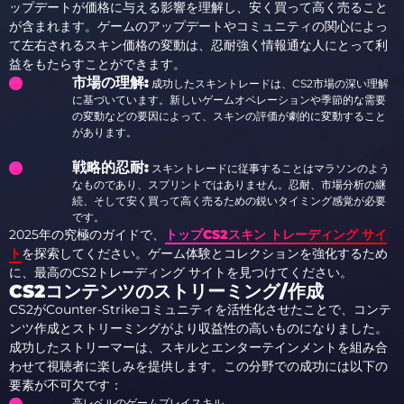
ップデートが価格に与える影響を理解し、安く買って高く売ること
が含まれます。ゲームのアップデートやコミュニティの関心によっ
て左右されるスキン価格の変動は、忍耐強く情報通な人にとって利
益をもたらすことができます。
市場の理解:
成功したスキントレードは、CS2市場の深い理解
に基づいています。新しいゲームオペレーションや季節的な需要
の変動などの要因によって、スキンの評価が劇的に変動すること
があります。
戦略的忍耐:
スキントレードに従事することはマラソンのよう
なものであり、スプリントではありません。忍耐、市場分析の継
続、そして安く買って高く売るための鋭いタイミング感覚が必要
です。
2025年の究極のガイドで、
トップCS2スキン トレーディング サイ
ト
を探索してください。ゲーム体験とコレクションを強化するため
に、最高のCS2トレーディング サイトを見つけてください。
CS2コンテンツのストリーミング/作成
CS2がCounter-Strikeコミュニティを活性化させたことで、コンテ
ンツ作成とストリーミングがより収益性の高いものになりました。
成功したストリーマーは、スキルとエンターテインメントを組み合
わせて視聴者に楽しみを提供します。この分野での成功には以下の
要素が不可欠です：
高レベルのゲームプレイスキル