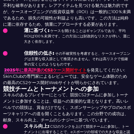
不利な確率があります。レアアイテムを見つける魅力は魅力的です
が、ケースオープニングの投資収益率（ROI）は一般的に100％未満
であるため、損失の可能性が利益よりも高いです。この方法は純粋
に運に依存するため、慎重にアプローチする必要があります。
運に基づく:
ケースを開けることはギャンブルであり、平均
ROIは100％未満です。この方法には財政的なリスクが伴い、運に
大きく依存します。
信頼性の低さ:
その不確実性を考慮すると、ケースオープニン
グは主要な収入源として推奨されません。それは高リスクで低確
率の宝くじのようなものです。
2025年に最高評価のCS2ケース開封サイト
を発見してください:
Skin.Clubの専門家によるレビューでは、安全なゲーム体験のため
の最高のCS2ケース開封Webサイトが明らかにされています。
競技チームとトーナメントへの参加
スキルのあるプレイヤーにとって、競技CS2チームに参加しトーナ
メントに参加することは、収益への直接的な道となります。高いレ
ベルでの競技は、賞金だけでなく、スポンサーシップやプロのeスポ
ーツキャリアへの道を開くこともあります。この分野での成功は、
献身、スキル向上、チームのシナジーに基づいています。
スキル向上:
CS2のランクを上げて競技チームに参加し、トー
ナメントに出場することで、eスポーツの領域での大きな収益と認