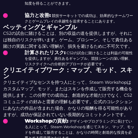
知度を得ることができます。
協力と改善:
競技サーキットでの成功は、効果的なチームワー
クとゲームプレイの卓越性を追求することにあります。
ベッティングとギャンブル
CS2の試合に賭けることは、別の収益の道を提供しますが、それに
は独自のリスクが伴います。ゲーム、プロシーン、そして責任ある
賭けの実践に関する深い理解が、損失を避けるために不可欠です。
計算されたリスク:
CS2の試合に賭けることは利益の可能性
を提供しますが、責任あるギャンブル、競技シーンの深い理解、
リスクテイクへの分析的アプローチが必要です。
クリエイティブワーク：マップ、モッド、スキ
ン
クリエイティブなセンスを持つ人にとって、Steam Workshopは
カスタムマップ、モッド、またはスキンを作成して販売する機会を
提供します。この分野での成功は、創造的な才能だけでなく、CS2
コミュニティの好みと需要の理解も必要です。公式のコレクション
にあなたの作品が含まれた場合、かなりの報酬を得る可能性があり
ますが、成功が保証されていない長期的なコミットメントです。
Workshopの貢献:
デザインやプログラミングに長けてい
る人にとって、Steam Workshopを通じてスキン、マップ、モッ
ドを作成して販売することは、かなりの時間と創造的な投資を必
要とする収益源となります。