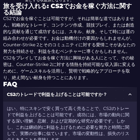
旅を受け入れる: CS2でお金を稼ぐ方法に関す
る結論
CS2でお金を稼ぐことは可能ですが、それは簡単な道ではありませ
ん。戦略的なトレード、コンテンツ作成、競技プレイ、または創造
的な貢献を通じて成功するには、スキル、献身、そして時には運の
組み合わせが必要です。お金は動機付けの要因かもしれませんが、
Counter-Strike 2とそのコミュニティに対する愛情こそがあなたの
努力を持続させ、利益を生むベンチャーに導くかもしれません。
CS2をプレイしてお金を稼ぐ方法に興味がある人にとって、その秘
密は、Counter-Strike 2に対する情熱を持続可能な収入源に変える
ために、ゲームスキルを活用し、賢明で戦略的なアプローチを取
り、絶え間ない献身を持つことにあります。
FAQ
CS2のトレードで利益を上げることは可能ですか？
はい、特にスキンで安く買って高く売ることで、CS2のトレー
ドで利益を上げることは可能です。成功には、市場の動向に関
する深い理解、忍耐、および定期的な研究が必要です。しか
し、これは継続的に利益を上げるために必要な努力と時間に関
して、実際の仕事に似ています。市場の変動性は、損失のリス
クもあることを意味します。