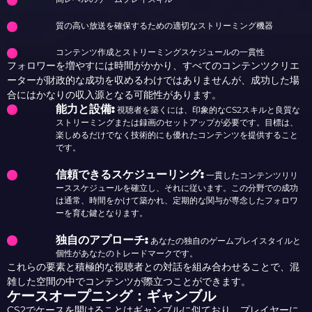
質の高い放送を確保するための適切なストリーミング機器
コンテンツ作成とストリーミングスケジュールの一貫性
フォロワーを増やすには時間がかかり、すべてのコンテンツクリエ
ーターが財政的な成功を収めるわけではありませんが、成功した場
合にはかなりの収入源となる可能性があります。
能力と設備:
視聴者を築くには、印象的なCS2スキルと良質な
ストリーミングまたは録画のセットアップが必要です。目標は、
楽しめるだけでなく技術的にも優れたコンテンツを提供すること
です。
信頼できるスケジューリング:
一貫したコンテンツリリ
ーススケジュールを確立し、それに従います。この分野での成功
は通常、時間をかけて築かれ、定期的な関与が専念したフォロワ
ーを育む鍵となります。
独自のアプローチ:
あなたの独自のゲームプレイスタイルと
個性があなたのトレードマークです。
これらの要素と積極的な視聴者との対話を組み合わせることで、混
雑した空間の中でコンテンツが際立つことができます。
ケースオープニング：ギャンブル
CS2でケースを開けることはギャンブルに似ており、プレイヤーに