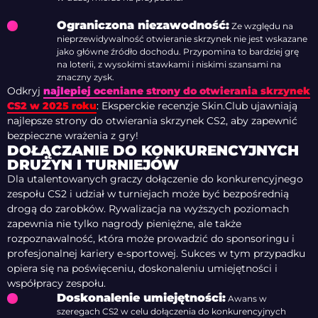
Ograniczona niezawodność:
Ze względu na
nieprzewidywalność otwieranie skrzynek nie jest wskazane
jako główne źródło dochodu. Przypomina to bardziej grę
na loterii, z wysokimi stawkami i niskimi szansami na
znaczny zysk.
Odkryj
najlepiej oceniane strony do otwierania skrzynek
CS2 w 2025 roku
: Eksperckie recenzje Skin.Club ujawniają
najlepsze strony do otwierania skrzynek CS2, aby zapewnić
bezpieczne wrażenia z gry!
DOŁĄCZANIE DO KONKURENCYJNYCH
DRUŻYN I TURNIEJÓW
Dla utalentowanych graczy dołączenie do konkurencyjnego
zespołu CS2 i udział w turniejach może być bezpośrednią
drogą do zarobków. Rywalizacja na wyższych poziomach
zapewnia nie tylko nagrody pieniężne, ale także
rozpoznawalność, która może prowadzić do sponsoringu i
profesjonalnej kariery e-sportowej. Sukces w tym przypadku
opiera się na poświęceniu, doskonaleniu umiejętności i
współpracy zespołu.
Doskonalenie umiejętności:
Awans w
szeregach CS2 w celu dołączenia do konkurencyjnych