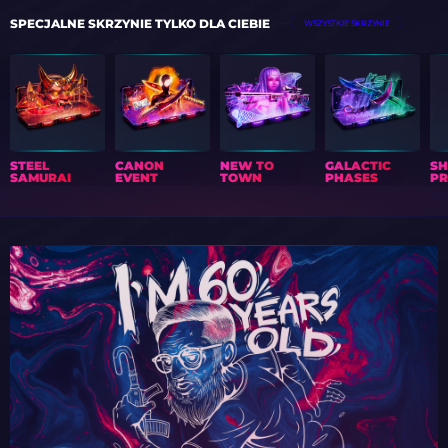
SPECJALNE SKRZYNIE TYLKO DLA CIEBIE
WSZYSTKIE SKRZYNIE
STEEL
CANON
NEW TO
GALACTIC
S
SAMURAI
EVENT
TOWN
PHASES
PR