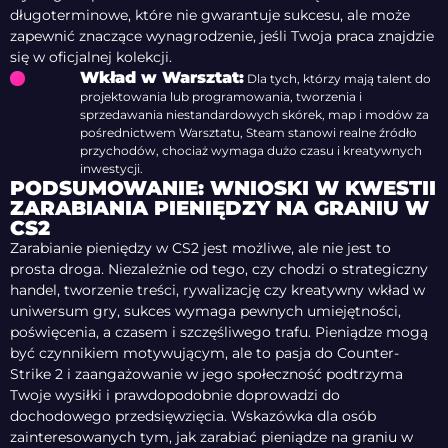
długoterminowe, które nie gwarantuje sukcesu, ale może
zapewnić znaczące wynagrodzenie, jeśli Twoja praca znajdzie
się w oficjalnej kolekcji.
Wkład w Warsztat:
Dla tych, którzy mają talent do
projektowania lub programowania, tworzenia i
sprzedawania niestandardowych skórek, map i modów za
pośrednictwem Warsztatu, Steam stanowi realne źródło
przychodów, chociaż wymaga dużo czasu i kreatywnych
inwestycji.
PODSUMOWANIE: WNIOSKI W KWESTII
ZARABIANIA PIENIĘDZY NA GRANIU W
CS2
Zarabianie pieniędzy w CS2 jest możliwe, ale nie jest to
prosta droga. Niezależnie od tego, czy chodzi o strategiczny
handel, tworzenie treści, rywalizację czy kreatywny wkład w
uniwersum gry, sukces wymaga pewnych umiejętności,
poświęcenia, a czasem i szczęśliwego trafu. Pieniądze mogą
być czynnikiem motywującym, ale to pasja do Counter-
Strike 2 i zaangażowanie w jego społeczność podtrzyma
Twoje wysiłki i prawdopodobnie doprowadzi do
dochodowego przedsięwzięcia. Wskazówka dla osób
zainteresowanych tym, jak zarabiać pieniądze na graniu w