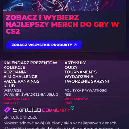
ZOBACZ I WYBIERZ
NAJLEPSZY MERCH DO GRY W
CS2
ZOBACZ WSZYSTKIE PRODUKTY
KALENDARZ PREZENTÓW
ARTYKUŁY
KOLEKCJE
QUIZY
ROZDANIA
TOURNAMENTS
AIM CHALLENGE
WYDARZENIA
VALVE RANKINGS
TWORZENIE SKRZYNI
KLUB
WSPARCIE
POLITYKA PRYWATNOŚCI
WARUNKI ŚWIADCZENIA USŁUG
RSS
SKRZYNIE I GRY
WIKI SKINÓW
GADŻETY
PRO
Skin.Club © 2026
Możesz zdobyć swój ulubiony skin w najlepszych cenach.
Wszystkie transakcje działają w trybie automatycznym za