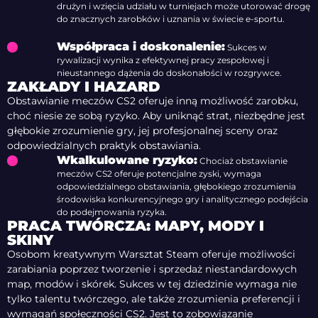
drużyn i wzięcia udziału w turniejach może utorować drogę
do znacznych zarobków i uznania w świecie e-sportu.
Współpraca i doskonalenie:
Sukces w
rywalizacji wynika z efektywnej pracy zespołowej i
nieustannego dążenia do doskonałości w rozgrywce.
ZAKŁADY I HAZARD
Obstawianie meczów CS2 oferuje inną możliwość zarobku,
choć niesie ze sobą ryzyko. Aby uniknąć strat, niezbędne jest
głębokie zrozumienie gry, jej profesjonalnej sceny oraz
odpowiedzialnych praktyk obstawiania.
Wkalkulowane ryzyko:
Chociaż obstawianie
meczów CS2 oferuje potencjalne zyski, wymaga
odpowiedzialnego obstawiania, głębokiego zrozumienia
środowiska konkurencyjnego gry i analitycznego podejścia
do podejmowania ryzyka.
PRACA TWÓRCZA: MAPY, MODY I
SKINY
Osobom kreatywnym Warsztat Steam oferuje możliwości
zarabiania poprzez tworzenie i sprzedaż niestandardowych
map, modów i skórek. Sukces w tej dziedzinie wymaga nie
tylko talentu twórczego, ale także zrozumienia preferencji i
wymagań społeczności CS2. Jest to zobowiązanie