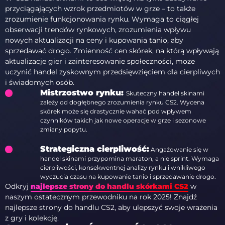
przyciągających wzrok przedmiotów w grze – to także
zrozumienie funkcjonowania rynku. Wymaga to ciągłej
obserwacji trendów rynkowych, zrozumienia wpływu
nowych aktualizacji na ceny i kupowania tanio, aby
sprzedawać drogo. Zmienność cen skórek, na którą wpływają
aktualizacje gier i zainteresowanie społeczności, może
uczynić handel zyskownym przedsięwzięciem dla cierpliwych
i świadomych osób.
Mistrzostwo rynku:
Skuteczny handel skinami
zależy od dogłębnego zrozumienia rynku CS2. Wycena
skórek może się drastycznie wahać pod wpływem
czynników takich jak nowe operacje w grze i sezonowe
zmiany popytu.
Strategiczna cierpliwość:
Angażowanie się w
handel skinami przypomina maraton, a nie sprint. Wymaga
cierpliwości, konsekwentnej analizy rynku i wnikliwego
wyczucia czasu na kupowanie tanio i sprzedawanie drogo.
Odkryj
najlepsze strony do handlu skórkami CS2
w
naszym ostatecznym przewodniku na rok 2025! Znajdź
najlepsze strony do handlu CS2, aby ulepszyć swoje wrażenia
z gry i kolekcję.