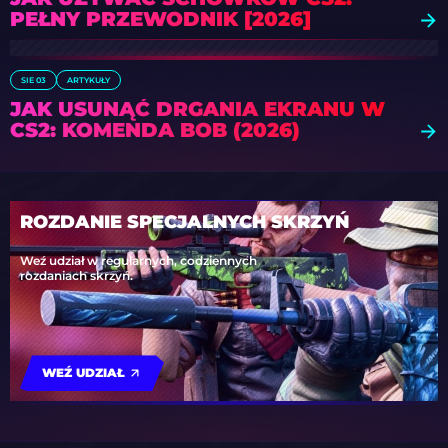
PEŁNY PRZEWODNIK [2026]
SIE 03
ARTYKUŁY
JAK USUNĄĆ DRGANIA EKRANU W
CS2: KOMENDA BOB (2026)
ROZDANIE SPECJALNYCH SKRZYŃ
Weź udział w regularnych, codziennych
rozdaniach skrzyń.
WEŹ UDZIAŁ