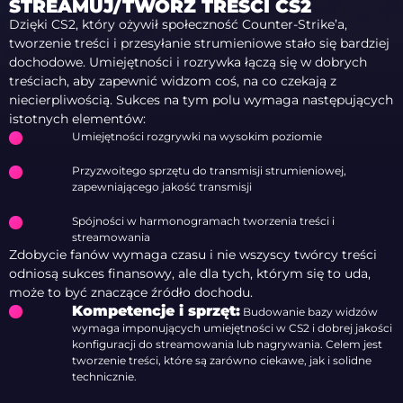
STREAMUJ/TWÓRZ TREŚCI CS2
Dzięki CS2, który ożywił społeczność Counter-Strike’a,
tworzenie treści i przesyłanie strumieniowe stało się bardziej
dochodowe. Umiejętności i rozrywka łączą się w dobrych
treściach, aby zapewnić widzom coś, na co czekają z
niecierpliwością. Sukces na tym polu wymaga następujących
istotnych elementów:
Umiejętności rozgrywki na wysokim poziomie
Przyzwoitego sprzętu do transmisji strumieniowej,
zapewniającego jakość transmisji
Spójności w harmonogramach tworzenia treści i
streamowania
Zdobycie fanów wymaga czasu i nie wszyscy twórcy treści
odniosą sukces finansowy, ale dla tych, którym się to uda,
może to być znaczące źródło dochodu.
Kompetencje i sprzęt:
Budowanie bazy widzów
wymaga imponujących umiejętności w CS2 i dobrej jakości
konfiguracji do streamowania lub nagrywania. Celem jest
tworzenie treści, które są zarówno ciekawe, jak i solidne
technicznie.