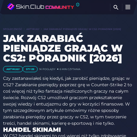
Z
SPOŁECZNOŚĆ
ARTYKUŁY
JAK ZARABIAĆ PIENIĄDZE GRAJĄC W CS2: PORADNIK [2026]
JAK ZARABIAĆ
PIENIĄDZE GRAJĄC W
CS2: PORADNIK [2026]
ARTYKUŁY
STY 09
1K POGLĄDY
6 MIN CZYTANIA
Czy zastanawiałeś się kiedyś, jak zarobić pieniądze, grając w
CS2? Zarabianie pieniędzy poprzez grę w Counter-Strike 2 to
coś więcej niż tylko fantazja niezliczonych graczy na całym
świecie. Rozwój CS2 umożliwił graczom przekształcenie
swojej wiedzy i entuzjazmu do gry w korzyści finansowe. W
tym szczegółowym artykule omówimy różne sposoby
zarabiania pieniędzy przez graczy w CS2, w tym tworzenie
treści, handel skinami, karierę e-sportową i nie tylko.
HANDEL SKINAMI
W CS2 handel skinami to coś więcej niż tylko zdobywanie