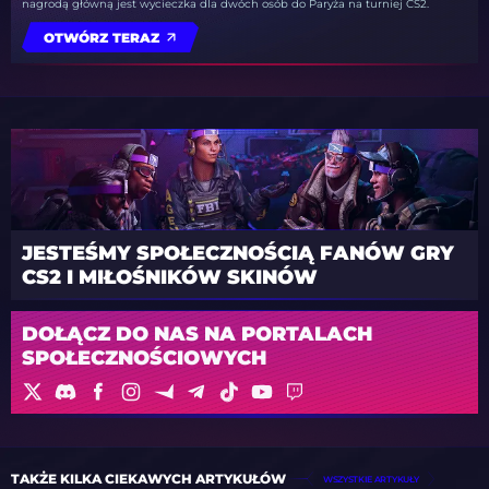
nagrodą główną jest wycieczka dla dwóch osób do Paryża na turniej CS2.
OTWÓRZ TERAZ
JESTEŚMY SPOŁECZNOŚCIĄ FANÓW GRY
CS2 I MIŁOŚNIKÓW SKINÓW
DOŁĄCZ DO NAS NA PORTALACH
SPOŁECZNOŚCIOWYCH
TAKŻE KILKA CIEKAWYCH ARTYKUŁÓW
WSZYSTKIE ARTYKUŁY