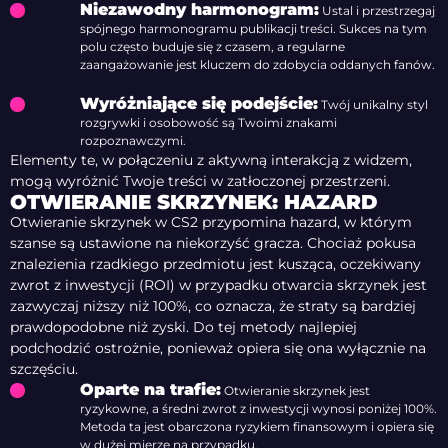
Niezawodny harmonogram:
Ustal i przestrzegaj
spójnego harmonogramu publikacji treści. Sukces na tym
polu często buduje się z czasem, a regularne
zaangażowanie jest kluczem do zdobycia oddanych fanów.
Wyróżniające się podejście:
Twój unikalny styl
rozgrywki i osobowość są Twoimi znakami
rozpoznawczymi.
Elementy te, w połączeniu z aktywną interakcją z widzem,
mogą wyróżnić Twoje treści w zatłoczonej przestrzeni.
OTWIERANIE SKRZYNEK: HAZARD
Otwieranie skrzynek w CS2 przypomina hazard, w którym
szanse są ustawione na niekorzyść gracza. Chociaż pokusa
znalezienia rzadkiego przedmiotu jest kusząca, oczekiwany
zwrot z inwestycji (ROI) w przypadku otwarcia skrzynek jest
zazwyczaj niższy niż 100%, co oznacza, że ​​straty są bardziej
prawdopodobne niż zyski. Do tej metody najlepiej
podchodzić ostrożnie, ponieważ opiera się ona wyłącznie na
szczęściu.
Oparte na trafie:
Otwieranie skrzynek jest
ryzykowne, a średni zwrot z inwestycji wynosi poniżej 100%.
Metoda ta jest obarczona ryzykiem finansowym i opiera się
w dużej mierze na przypadku.