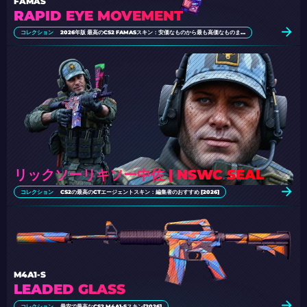
FAMAS
RAPID EYE MOVEMENT
コレクション
2026年版 最高のCS2 FAMASスキン：安価なものから最も高価なものまで
リックソーリキソー中佐 | NSWC SEAL
コレクション
CS2の最高のCTエージェントスキン：編集者のおすすめ [2026]
M4A1-S
LEADED GLASS
コレクション
最安で最高なCS2 M4A1-Sスキン[2026]