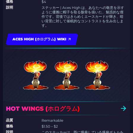
価格
$4
説明
ステッカー | Aces High は、あなたへの敬意を示す
ように優雅に帽子を取る骸骨を描いた、魅惑的な傑
作です。背後ではきらめくエースカードが輝き、暗
い背景に対して催眠的なコントラストを生み出しま
す。
ACES HIGH (ホログラム) WIKI
HOT WINGS (ホログラム)
品質
Remarkable
価格
$1.50 – $2
説明
このステッカーは、既に爆発している爆発ボトルを