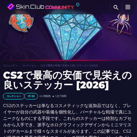
検
コミュニティ
コレクション
CS2で最高の安価で見栄えの良いステッカー [2026]
CS2で最高の安価で見栄えの
良いステッカー [2026]
コレクション
1月 09
2K 閲覧数
1 読了時間
CS2のステッカーは単なるコスメティックな追加品ではなく、プレ
イヤーが自分の武器や装備を個性化し、バーチャルな戦場で真にユ
ニークなものにする手段です。これらのステッカーは特別なカプセ
ルから入手でき、派手なホログラフィックデザインからミニマリス
トのデカールまで様々なスタイルがあります。この記事では、CS2