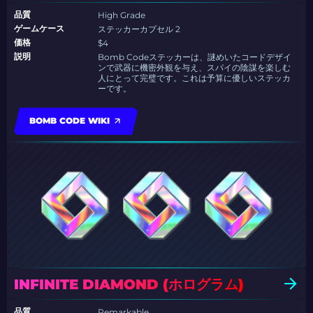
品質
High Grade
ゲームケース
ステッカーカプセル 2
価格
$4
説明
Bomb Codeステッカーは、謎めいたコードデザイ
ンで武器に機密外観を与え、スパイの陰謀を楽しむ
人にとって完璧です。これは予算に優しいステッカ
ーです。
BOMB CODE WIKI
INFINITE DIAMOND (ホログラム)
品質
Remarkable