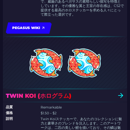
で、威厳のあるペガサスの素晴らしい描写を特徴と
しています。その優雅な翼と王室の存在感は、CS2で
提供する最高のホロステッカーを求める人々にとっ
て際立った選択です。
PEGASUS WIKI
TWIN KOI (ホログラム)
品質
Remarkable
価格
$1.50 – $2
説明
Twin Koiステッカーで、あなたのコレクションに魅
力と豪華さのブレンドを注入します。このアートワ
ークは、二匹の美しい鯉を描いており、その鱗は魅