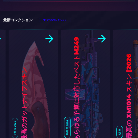
最新コレクション
すべてのコレクション
C
S
2
あ
ら
ゆ
る
予
算
に
対
応
し
た
ベ
ス
ト
M
2
4
9
ス
キ
6
]
CS2で最高のガットナイフスキン
10月 31 2024
7月 19 2024
1月 11