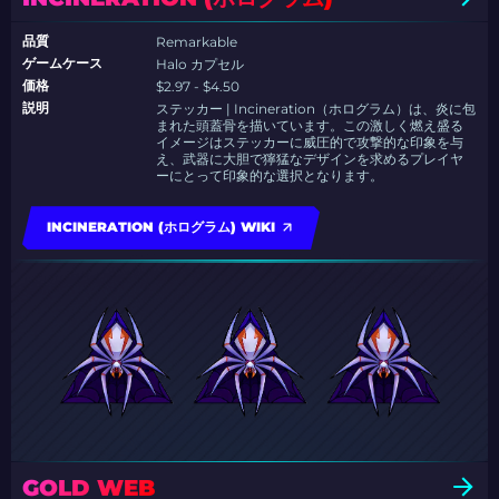
品質
Remarkable
ゲームケース
Halo カプセル
価格
$2.97 - $4.50
説明
ステッカー | Incineration（ホログラム）は、炎に包
まれた頭蓋骨を描いています。この激しく燃え盛る
イメージはステッカーに威圧的で攻撃的な印象を与
え、武器に大胆で獰猛なデザインを求めるプレイヤ
ーにとって印象的な選択となります。
INCINERATION (ホログラム) WIKI
GOLD WEB