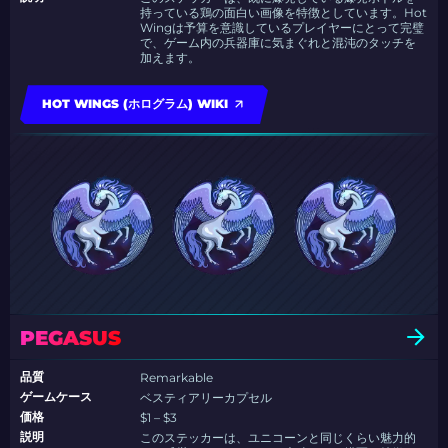
持っている鶏の面白い画像を特徴としています。Hot
Wingは予算を意識しているプレイヤーにとって完璧
で、ゲーム内の兵器庫に気まぐれと混沌のタッチを
加えます。
HOT WINGS (ホログラム) WIKI
PEGASUS
品質
Remarkable
ゲームケース
ベスティアリーカプセル
価格
$1 – $3
説明
このステッカーは、ユニコーンと同じくらい魅力的