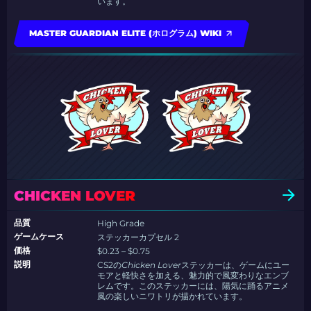
います。
MASTER GUARDIAN ELITE (ホログラム) WIKI
CHICKEN LOVER
品質
High Grade
ゲームケース
ステッカーカプセル 2
価格
$0.23 – $0.75
説明
CS2の
Chicken Lover
ステッカーは、ゲームにユー
モアと軽快さを加える、魅力的で風変わりなエンブ
レムです。このステッカーには、陽気に踊るアニメ
風の楽しいニワトリが描かれています。