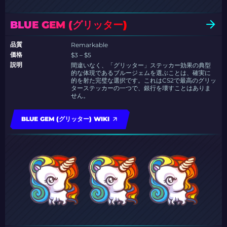
BLUE GEM (グリッター)
品質
Remarkable
価格
$3 – $5
説明
間違いなく、「グリッター」ステッカー効果の典型
的な体現であるブルージェムを選ぶことは、確実に
的を射た完璧な選択です。これはCS2で最高のグリッ
ターステッカーの一つで、銀行を壊すことはありま
せん。
BLUE GEM (グリッター) WIKI