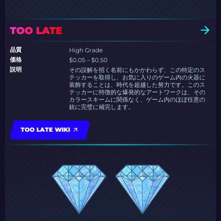
TOO LATE
品質
High Grade
価格
$0.05 – $0.50
説明
その誤解を招く名前にもかかわらず、この特定のス
テッカーを取得し、お気に入りのゲーム内の火器に
装飾することは、時代を超越した努力です。このス
テッカーに特徴的な爆発的なアートワークは、その
カラースキームに関係なく、ゲーム内のほぼ任意の
銃に完璧に補完します。
TOO LATE WIKI