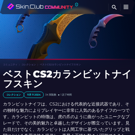
検
コミュニティ
コレクション
ベストCS2カランビットナイフスキン
ベストCS2カランビットナイ
フスキン
コレクション
11月 11 2024
3K 閲覧数
1 読了時間
カランビットナイフは、CS2における代表的な近接武器であり、そ
の独特な魅力によりプレイヤーに非常に人気のあるナイフの一つで
す。カランビットの特徴は、虎の爪のように曲がったユニークなブ
レードで、その美的魅力と卓越したデザインが際立っています。見
た目だけでなく、カランビットは人間工学に基づいたグリップと戦