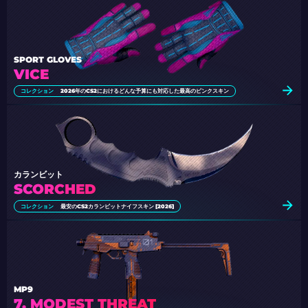
SPORT GLOVES
VICE
コレクション
2026年のCS2におけるどんな予算にも対応した最高のピンクスキン
カランビット
SCORCHED
コレクション
最安のCS2カランビットナイフスキン [2026]
MP9
7. MODEST THREAT