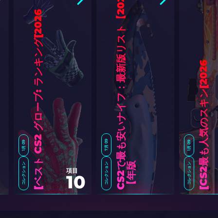
C
S
2
最
も
安
い
ナ
イ
フ
：
最
新
版
リ
ス
ト
【
2
0
2
6
年
6
]
6
]
7月 09
1月 09
1月 09
で
版
】
コレクション
コレクション
コレクション
項目
10
ベ
ス
ト
C
S
2
グ
ロ
ー
ブ
:
ラ
ン
キ
ン
グ
[
2
0
2
C
S
2
最
も
人
気
の
ス
キ
ン
[
2
0
2