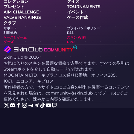
コレクション
クイズ
プレゼント
TOURNAMENTS
AIM CHALLENGE
イベント
VALVE RANKINGS
ケース作成
クラブ
サポート
プライバシーポリシー
利用規約
RSS
ケースとゲーム
スキン WIKI
グッズ
PRO
Skin.Club © 2026
お気に入りのスキンを最適な価格で入手できます。すべての取引は
Steamボットを介して自動モードで行われます。
MOONTAIN LTD、キプラノロス通り13番地、オフィス205、
1061、ニコシア、キプロス
著作権者の方で、本サイト上にご自身の権利を侵害するコンテンツ
を発見された場合は、community@skin.club までメールにてご
連絡ください。速やかに内容を確認いたします。
KNIFE CASE
AWP ケース
AGENT CASE