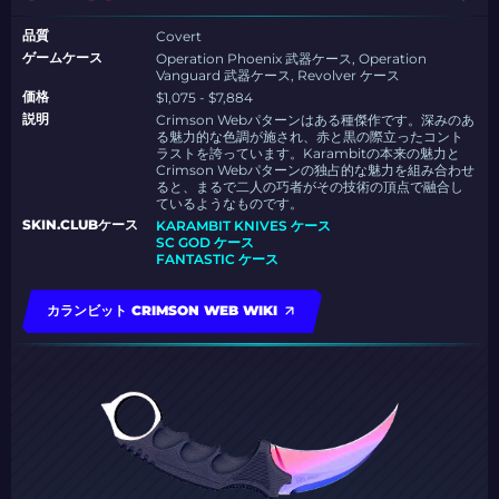
品質
Covert
ゲームケース
Operation Phoenix 武器ケース, Operation
Vanguard 武器ケース, Revolver ケース
価格
$1,075 - $7,884
説明
Crimson Webパターンはある種傑作です。深みのあ
る魅力的な色調が施され、赤と黒の際立ったコント
ラストを誇っています。Karambitの本来の魅力と
Crimson Webパターンの独占的な魅力を組み合わせ
ると、まるで二人の巧者がその技術の頂点で融合し
ているようなものです。
SKIN.CLUBケース
KARAMBIT KNIVES ケース
SC GOD ケース
FANTASTIC ケース
カランビット CRIMSON WEB WIKI