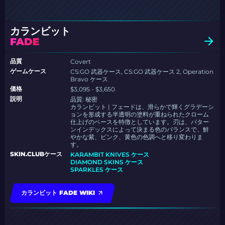
カランビット
FADE
品質
Covert
ゲームケース
CS:GO 武器ケース, CS:GO 武器ケース 2, Operation
Bravo ケース
価格
$3,095 - $3,650
説明
品質:
秘密
カランビット | フェードは、滑らかで輝くグラデーシ
ョンを形成する半透明の塗料が重ねられたクローム
仕上げのベースを特徴としています。刃は、パター
ンインデックスによって決まる色のバランスで、鮮
やかな紫、ピンク、黄色の色調へと移り変わりま
す。
SKIN.CLUBケース
KARAMBIT KNIVES ケース
DIAMOND SKINS ケース
SPARKLES ケース
カランビット FADE WIKI