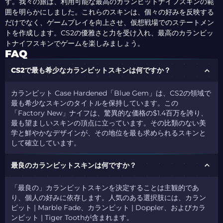
す。我々の旅は、利用可能な最高のカランビットナイフスキンの範
囲を明らかにしました。これらのスキンは、個々の好みを反映する
だけでなく、ゲームプレイを向上させ、仮想戦場でのステートメン
トを作成します。CS2の優雅さと力を受け入れ、最高のカランビッ
トナイフスキンでゲームを楽しみましょう。
FAQ
CS2で最も希少なカランビットスキンは何ですか？
カランビット Case Hardened「Blue Gem」は、CS2の領域で
最も希少なスキンのタイトルを保持しています。この
「Factory New」ナイフは、驚異的な価格の$1.4百万を誇り、
最も望ましいスキンの頂点に立っています。その比類のない美
学と鮮やかなデザインが、その地位を最も求められるスキンと
して確立しています。
最良のカランビットスキンは何ですか？
「最良の」カランビットスキンを決定することは主観的であ
り、個人の好みに依存します。人気のある選択肢には、カラン
ビット | Marble Fade、カランビット | Doppler、およびカラ
ンビット | Tiger Toothが含まれます。