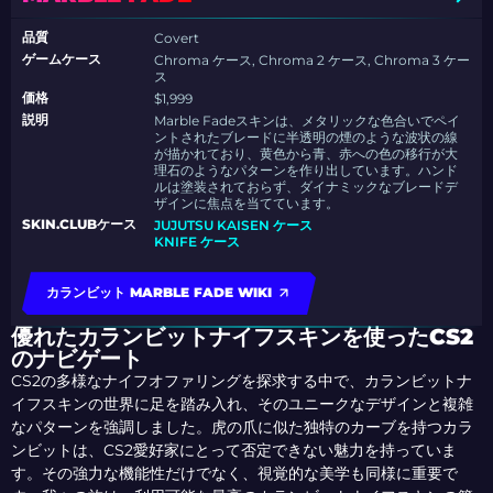
品質
Covert
ゲームケース
Chroma ケース, Chroma 2 ケース, Chroma 3 ケー
ス
価格
$1,999
説明
Marble Fadeスキンは、メタリックな色合いでペイ
ントされたブレードに半透明の煙のような波状の線
が描かれており、黄色から青、赤への色の移行が大
理石のようなパターンを作り出しています。ハンド
ルは塗装されておらず、ダイナミックなブレードデ
ザインに焦点を当てています。
SKIN.CLUBケース
JUJUTSU KAISEN ケース
KNIFE ケース
カランビット MARBLE FADE WIKI
優れたカランビットナイフスキンを使ったCS2
のナビゲート
CS2の多様なナイフオファリングを探求する中で、カランビットナ
イフスキンの世界に足を踏み入れ、そのユニークなデザインと複雑
なパターンを強調しました。虎の爪に似た独特のカーブを持つカラ
ンビットは、CS2愛好家にとって否定できない魅力を持っていま
す。その強力な機能性だけでなく、視覚的な美学も同様に重要で