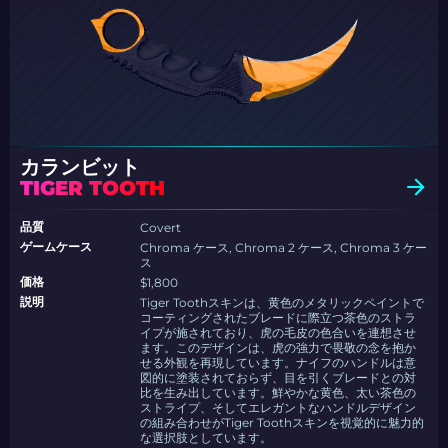
カランビット
TIGER TOOTH
品質
Covert
ゲームケース
Chroma ケース, Chroma 2 ケース, Chroma 3 ケー
ス
価格
$1,800
説明
Tiger Toothスキンは、黄色のメタリックペイントで
コーティングされたブレードに際立つ茶色のストラ
イプが施されており、虎の毛皮の色合いを連想させ
ます。このデザインは、虎の強力で畏敬の念を抱か
せる外観を再現しています。ナイフのハンドルは意
図的に塗装されておらず、目を引くブレードとの対
比を生み出しています。鮮やかな黄色、太い茶色の
ストライプ、そしてエレガントなハンドルデザイン
の組み合わせがTiger Toothスキンを視覚的に魅力的
な選択肢としています。