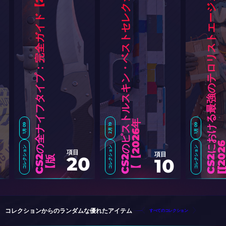
C
S
の
全
ナ
イ
フ
タ
イ
プ
：
完
全
ガ
イ
ド
【
2
0
2
6
年
C
S
2
の
ピ
ス
ト
ル
ス
キ
ン
・
ベ
ス
ト
セ
レ
ク
シ
ョ
ン
【
2
0
2
6
C
S
2
に
お
け
る
最
強
の
テ
ロ
リ
ス
ト
エ
ー
ジ
ェ
ン
ト
[
2
0
2
年
】
1月 09
2月 19
1月 09
コレクション
コレクション
コレクション
項目
項目
20
2
版
】
10
コレクションからのランダムな優れたアイテム
すべてのコレクション