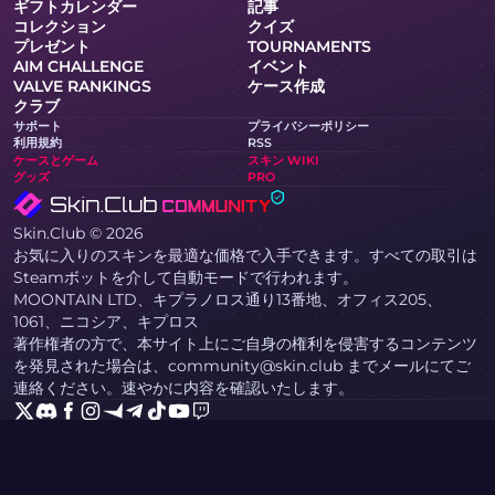
ギフトカレンダー
記事
コレクション
クイズ
プレゼント
TOURNAMENTS
AIM CHALLENGE
イベント
VALVE RANKINGS
ケース作成
クラブ
サポート
プライバシーポリシー
利用規約
RSS
ケースとゲーム
スキン WIKI
グッズ
PRO
Skin.Club © 2026
お気に入りのスキンを最適な価格で入手できます。すべての取引は
Steamボットを介して自動モードで行われます。
MOONTAIN LTD、キプラノロス通り13番地、オフィス205、
1061、ニコシア、キプロス
著作権者の方で、本サイト上にご自身の権利を侵害するコンテンツ
を発見された場合は、community@skin.club までメールにてご
連絡ください。速やかに内容を確認いたします。
KNIFE CASE
AWP ケース
AGENT CASE