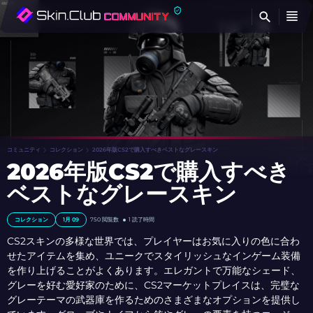
検
コミュニティ
コレクション
2026年版CS2で購入すべきベストなグレースキン
2026年版CS2で購入すべき
ベストなグレースキン
コレクション
1月 09
750
閲覧数
1 読了時間
CS2スキンの多様な世界では、プレイヤーはお気に入りの色に合わ
せたアイテムを集め、ユニークでスタイリッシュなインゲーム装備
を作り上げることがよくあります。エレガントで万能なシェード、
グレーを好む愛好家のために、CS2マーケットプレイスは、完璧な
グレーテーマの武器庫を作るためのさまざまなオプションを提供し