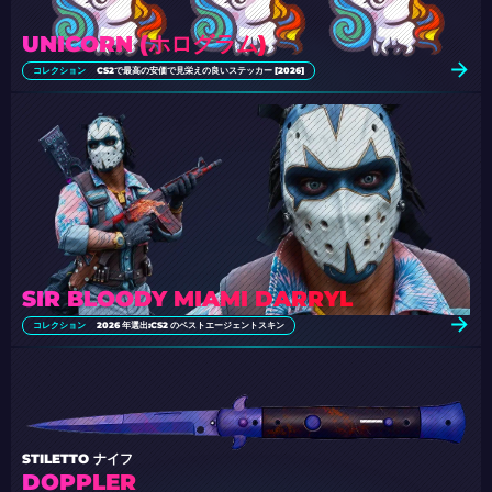
UNICORN (ホログラム)
コレクション
CS2で最高の安価で見栄えの良いステッカー [2026]
SIR BLOODY MIAMI DARRYL
コレクション
2026 年選出:CS2 のベストエージェントスキン
STILETTO ナイフ
DOPPLER