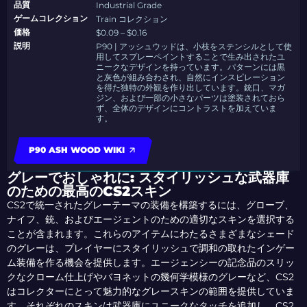
品質
Industrial Grade
ゲームコレクション
Train コレクション
価格
$0.09 – $0.16
説明
P90 | アッシュウッドは、小枝をステンシルとして使
用してスプレーペイントすることで生み出されたユ
ニークなデザインを持っています。パターンには黒
と灰色が組み合わされ、自然にインスピレーション
を得た独特の外観を作り出しています。銃口、マガ
ジン、および一部の小さなパーツは塗装されておら
ず、全体のデザインにコントラストを加えていま
す。
P90 ASH WOOD WIKI
グレーでおしゃれに: スタイリッシュな武器庫
のための最高のCS2スキン
CS2で統一されたグレーテーマの装備を構築するには、グローブ、
ナイフ、銃、およびエージェントのための適切なスキンを選択する
ことが含まれます。これらのアイテムにわたるさまざまなシェード
のグレーは、プレイヤーにスタイリッシュで調和の取れたインゲー
ム装備を作る機会を提供します。エージェンシーの記念品のスリッ
クなクローム仕上げやバヨネットの幾何学模様のグレーなど、CS2
はコレクターにとって魅力的なグレースキンの範囲を提供していま
す。それぞれのスキンは武器庫にユニークなタッチを追加し、CS2