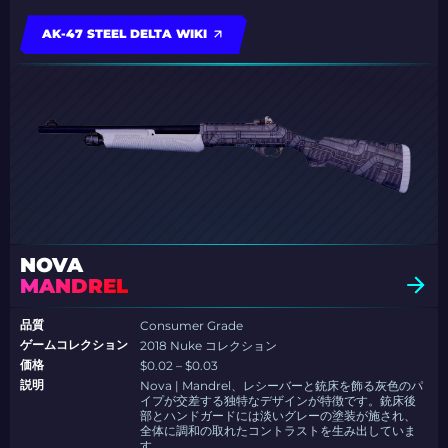
AK-47 STEEL DELTA WIKI
NOVA
MANDREL
品質
Consumer Grade
ゲームコレクション
2018 Nuke コレクション
価格
$0.02 – $0.03
説明
Nova | Mandrel、レシーバーと銃床を飾る灰色のパ
イプが交差する独特なデザインが特徴です。銃床後
部とハンドガードには淡いグレーの塗装が施され、
全体に調和の取れたコントラストを生み出していま
す。