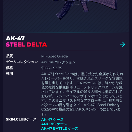
AK-47
STEEL DELTA
品質
Mil-Spec Grade
ゲームコレクション
Anubis コレクション
価格
$1.66 – $2.75
説明
AK-47 | Steel Deltaは、黒く焼けた金属から作られ
たレシーバーを誇り、洗練されたスリークな雰囲気
を醸し出しています。このベースには、鮮やかな銀
色の複雑な抽象的ボリューメトリックパターンが施
されています。ライフルの残りの部分は塗装されて
おらず、レシーバーのデザインが中心になっていま
す。このミニマリスト的なアプローチは、魅力的な
パターンの目を引き立て、AK-47 | Steel Deltaを
CS2の中で最高の安いAKスキンの一つにしていま
す。
SKIN.CLUBケース
AK-47 ケース
ANUBIS ケース
AK-47 BATTLE ケース