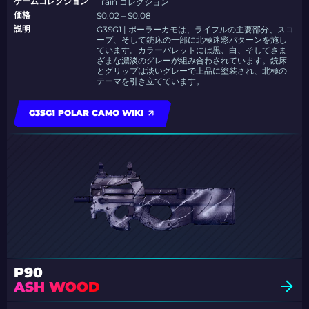
ゲームコレクション
Train コレクション
価格
$0.02 – $0.08
説明
G3SG1 | ポーラーカモは、ライフルの主要部分、スコ
ープ、そして銃床の一部に北極迷彩パターンを施し
ています。カラーパレットには黒、白、そしてさま
ざまな濃淡のグレーが組み合わされています。銃床
とグリップは淡いグレーで上品に塗装され、北極の
テーマを引き立てています。
G3SG1 POLAR CAMO WIKI
P90
ASH WOOD