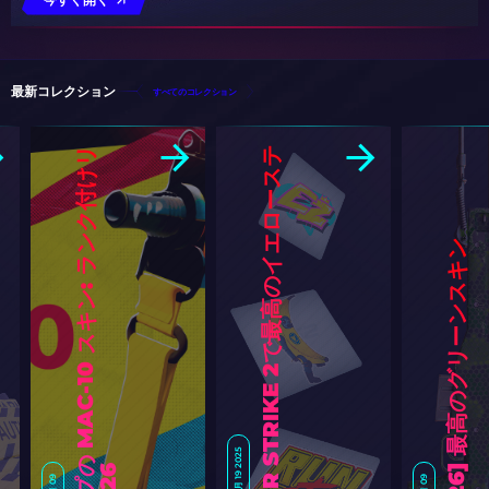
最新コレクション
すべてのコレクション
C
S
2
ト
ッ
プ
の
M
A
C
-
1
0
ス
キ
ン
:
ラ
ン
ク
付
け
リ
ス
ト
[
2
0
2
C
O
U
N
T
E
R
S
T
R
I
K
E
2
で
最
高
の
イ
エ
ロ
ー
ス
テ
ッ
カ
CS2 [2026] 最高のグリーンスキン
10月 19 2025
1月 09
1月 09