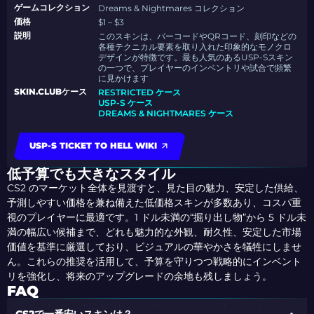
ゲームコレクション
Dreams & Nightmares コレクション
価格
$1 – $3
説明
このスキンは、バーコードやQRコード、刻印などの
各種テクニカル要素を取り入れた印象的なモノクロ
デザインが特徴です。最も人気のあるUSP-Sスキン
の一つで、プレイヤーのインベントリや試合で頻繁
に見かけます
SKIN.CLUBケース
RESTRICTED ケース
USP-S ケース
DREAMS & NIGHTMARES ケース
USP-S TICKET TO HELL WIKI
低予算でも大きなスタイル
CS2 のマーケット全体を見渡すと、見た目の魅力、安定した供給、
予測しやすい価格を兼ね備えた低価格スキンが多数あり、コスパ重
視のプレイヤーに最適です。1 ドル未満の“掘り出し物”から 5 ドル未
満の幅広い候補まで、どれも魅力的な外観、耐久性、安定した市場
価値を基準に厳選しており、ビジュアルの華やかさを犠牲にしませ
ん。これらの推奨を活用して、予算を守りつつ戦略的にインベント
リを強化し、将来のアップグレードの余地も残しましょう。
FAQ