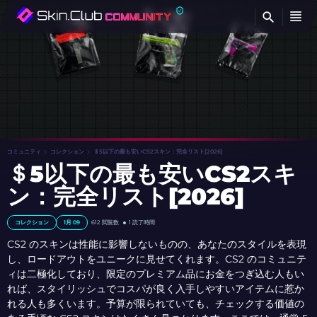
検
コミュニティ
コレクション
＄5以下の最も安いCS2スキン：完全リスト[2026]
＄5以下の最も安いCS2スキ
ン：完全リスト[2026]
コレクション
1月 09
612
閲覧数
1 読了時間
CS2 のスキンは性能に影響しないものの、あなたのスタイルを表現
し、ロードアウトをユニークに見せてくれます。CS2 のコミュニテ
ィは二極化しており、限定のプレミアム品にお金をつぎ込む人もい
れば、スタイリッシュでコスパが良く入手しやすいアイテムに惹か
れる人も多くいます。予算が限られていても、チェックする価値の