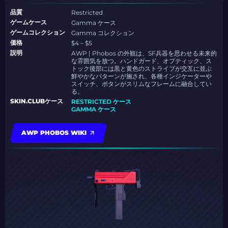
品質
Restricted
ゲームケース
Gamma ケース
ゲームコレクション
Gamma コレクション
価格
$4 – $5
説明
AWP | Phobos の外観は、SF兵器を思わせる未来的
な雰囲気を放つ。ハンドガード、オプティック、ス
トック後部には黒と黄色のストライプが交互に並ぶ
鮮やかなパターンが施され、各種インジケーターや
スイッチ、ボタンがスリムなフレームに融合してい
る。
SKIN.CLUBケース
RESTRICTED ケース
GAMMA ケース
AWP PHOBOS WIKI