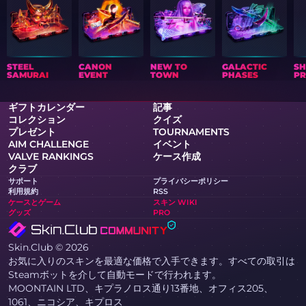
STEEL
CANON
NEW TO
GALACTIC
S
SAMURAI
EVENT
TOWN
PHASES
PR
ギフトカレンダー
記事
コレクション
クイズ
プレゼント
TOURNAMENTS
AIM CHALLENGE
イベント
VALVE RANKINGS
ケース作成
クラブ
サポート
プライバシーポリシー
利用規約
RSS
ケースとゲーム
スキン WIKI
グッズ
PRO
Skin.Club © 2026
お気に入りのスキンを最適な価格で入手できます。すべての取引は
Steamボットを介して自動モードで行われます。
MOONTAIN LTD、キプラノロス通り13番地、オフィス205、
1061、ニコシア、キプロス