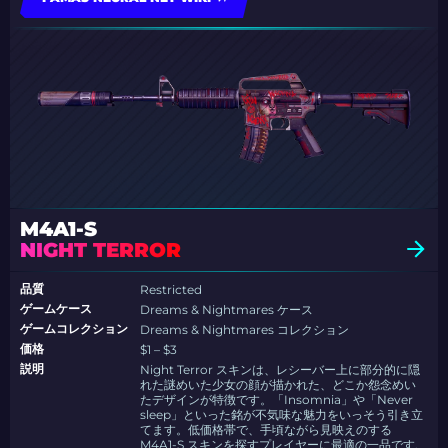
M4A1-S
NIGHT TERROR
品質
Restricted
ゲームケース
Dreams & Nightmares ケース
ゲームコレクション
Dreams & Nightmares コレクション
価格
$1 – $3
説明
Night Terror スキンは、レシーバー上に部分的に隠
れた謎めいた少女の顔が描かれた、どこか怨念めい
たデザインが特徴です。「Insomnia」や「Never
sleep」といった銘が不気味な魅力をいっそう引き立
てます。低価格帯で、手頃ながら見映えのする
M4A1-S スキンを探すプレイヤーに最適の一品です.