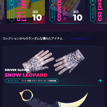
6
]
ー
コレクション
コレクション
コレクション
項目
項目
10
10
コレクションからのランダムな優れたアイテム
すべてのコレクション
DRIVER GLOVES
SNOW LEOPARD
コレクション
ベスト CS2 グローブ: ランキング[2026]