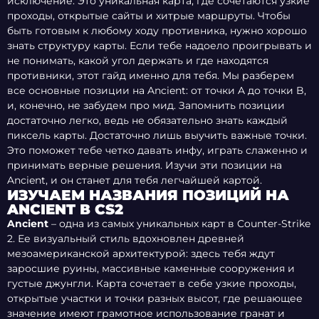
исключение. Это уникальная карта, где сочетаются узкие
проходы, открытые сайты и хитрые маршруты. Чтобы
быть готовым к любому ходу противника, нужно хорошо
знать структуру карты. Если тебе надоело проигрывать и
не понимать, какой угол держать и где находятся
противники, этот гайд именно для тебя. Мы разберем
все основные позиции на Ancient: от точки A до точки B,
и, конечно, не забудем про мид. Запомнить позиции
достаточно легко, ведь не обязательно знать каждый
пиксель карты. Достаточно лишь выучить важные точки.
Это поможет тебе четко давать инфу, играть слаженно и
принимать верные решения. Изучи эти позиции на
Ancient, и он станет для тебя легчайшей картой.
ИЗУЧАЕМ НАЗВАНИЯ ПОЗИЦИЙ НА
ANCIENT В CS2
Ancient
– одна из самых уникальных карт в Counter-Strike
2. Ее визуальный стиль вдохновлен древней
мезоамериканской архитектурой: здесь тебя ждут
заросшие руины, массивные каменные сооружения и
густые джунгли. Карта сочетает в себе узкие проходы,
открытые участки и точки разных высот, где решающее
значение имеют грамотное использование гранат и