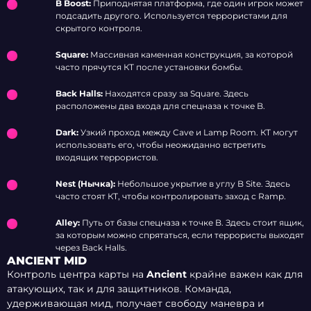
B Boost:
Приподнятая платформа, где один игрок может
подсадить другого. Используется террористами для
скрытого контроля.
Square:
Массивная каменная конструкция, за которой
часто прячутся КТ после установки бомбы.
Back Halls:
Находятся сразу за Square. Здесь
расположены два входа для спецназа к точке B.
Dark:
Узкий проход между Cave и Lamp Room. КТ могут
использовать его, чтобы неожиданно встретить
входящих террористов.
Nest (Нычка):
Небольшое укрытие в углу B Site. Здесь
часто стоят КТ, чтобы контролировать заход с Ramp.
Alley:
Путь от базы спецназа к точке B. Здесь стоит ящик,
за которым можно спрятаться, если террористы выходят
через Back Halls.
ANCIENT MID
Контроль центра карты на
Ancient
крайне важен как для
атакующих, так и для защитников. Команда,
удерживающая мид, получает свободу маневра и