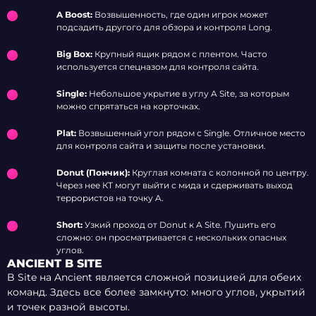
A Boost:
Возвышенность, где один игрок может
подсадить другого для обзора и контроля Long.
Big Box:
Крупный ящик рядом с плентом. Часто
используется спецназом для контроля сайта.
Single:
Небольшое укрытие в углу A Site, за которым
можно спрятаться на корточках.
Plat:
Возвышенный угол рядом с Single. Отличное место
для контроля сайта и защиты после установки.
Donut (Пончик):
Круглая комната с колонной по центру.
Через нее КТ могут выйти с мида и сдерживать выход
террористов на точку A.
Short:
Узкий проход от Donut к A Site. Пушить его
сложно: он просматривается с нескольких опасных
углов.
ANCIENT B SITE
B Site на Ancient является сложной позицией для обеих
команд. Здесь все более замкнуто: много углов, укрытий
и точек разной высоты.