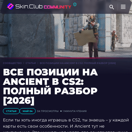
Н
СООБЩЕСТВО
СТАТЬИ
ВСЕ ПОЗИЦИИ НА ANCIENT В CS2: ПОЛНЫЙ РАЗБОР [2026]
ВСЕ ПОЗИЦИИ НА
ANCIENT В CS2:
ПОЛНЫЙ РАЗБОР
[2026]
СТАТЬИ
МАЙ 04
5K
ПРОСМОТРЫ
1 МИНУТА ЧТЕНИЯ
Если ты хоть иногда играешь в CS2, ты знаешь – у каждой
карты есть свои особенности. И Ancient тут не