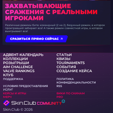
ЗАХВАТЫВАЮЩИЕ
СРАЖЕНИЯ С РЕАЛЬНЫМИ
ИГРОКАМИ
Различные режимы битв: командный (2 на 2), безумный режим, в котором
проигравший забирает все! А также режим совместной игры, в котором
выигрывают все!
СРАЗИТЬСЯ ПРЯМО СЕЙЧАС
АДВЕНТ-КАЛЕНДАРЬ
СТАТЬИ
КОЛЛЕКЦИИ
КВИЗЫ
РОЗЫГРЫШИ
TOURNAMENTS
AIM CHALLENGE
СОБЫТИЯ
VALVE RANKINGS
СОЗДАНИЕ КЕЙСА
КЛУБ
ПОДДЕРЖКА
ПОЛИТИКА
КОНФИДЕНЦИАЛЬНОСТИ
УСЛОВИЯ ПРЕДОСТАВЛЕНИЯ
RSS
УСЛУГ
КЕЙСЫ И ИГРЫ
ВИКИ ПО СКИНАМ
МЕРЧ
PRO
Skin.Club © 2026