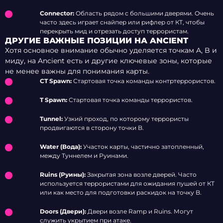
Connector:
Область рядом с большими дверями. Очень
часто здесь играет снайпер или рифлер от КТ, чтобы
перекрыть мид и отрезать доступ террористам.
ДРУГИЕ ВАЖНЫЕ ПОЗИЦИИ НА ANCIENT
Хотя основное внимание обычно уделяется точкам A, B и
миду, на Ancient есть и другие ключевые зоны, которые
не менее важны для понимания карты.
CT Spawn:
Стартовая точка команды контртеррористов.
T Spawn:
Стартовая точка команды террористов.
Tunnel:
Узкий проход, по которому террористы
продвигаются в сторону точки B.
Water (Вода):
Участок карты, частично затопленный,
между Туннелем и Руинами.
Ruins (Руины):
Закрытая зона возле дверей. Часто
используется террористами для ожидания пушей от КТ
или как место для подготовки раскидок на точку B.
Doors (Двери):
Двери возле Ramp и Ruins. Могут
служить укрытием при атаке.