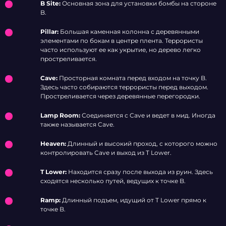
B Site:
Основная зона для установки бомбы на стороне
B.
Pillar:
Большая каменная колонна с деревянными
элементами по бокам в центре плента. Террористы
часто используют ее как укрытие, но дерево легко
простреливается.
Cave:
Просторная комната перед входом на точку B.
Здесь часто собираются террористы перед выходом.
Простреливается через деревянные перегородки.
Lamp Room:
Соединяется с Cave и ведет в мид. Иногда
также называется Cave.
Heaven:
Длинный и высокий проход, с которого можно
контролировать Cave и выход из T Lower.
T Lower:
Находится сразу после выхода из руин. Здесь
сходятся несколько путей, ведущих к точке B.
Ramp:
Длинный подъем, идущий от T Lower прямо к
точке B.