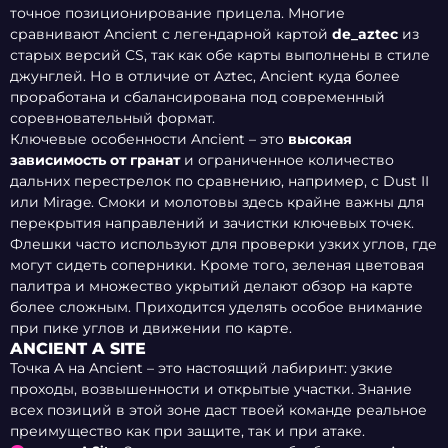
точное позиционирование прицела. Многие
сравнивают Ancient с легендарной картой
de_aztec
из
старых версий CS, так как обе карты выполнены в стиле
джунглей. Но в отличие от Aztec, Ancient куда более
проработана и сбалансирована под современный
соревновательный формат.
Ключевые особенности Ancient – это
высокая
зависимость от гранат
и ограниченное количество
дальних перестрелок по сравнению, например, с Dust II
или Mirage. Смоки и молотовы здесь крайне важны для
перекрытия направлений и зачистки ключевых точек.
Флешки часто используют для проверки узких углов, где
могут сидеть соперники. Кроме того, зеленая цветовая
палитра и множество укрытий делают обзор на карте
более сложным. Приходится уделять особое внимание
при пике углов и движении по карте.
ANCIENT A SITE
Точка A на Ancient – это настоящий лабиринт: узкие
проходы, возвышенности и открытые участки. Знание
CT
TEMPLE
SPAWN
всех позиций в этой зоне даст твоей команде реальное
PLAT
преимущество как при защите, так и при атаке.
CT LANE
SINGLE
BIG
A