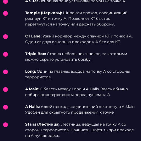
ALLEY
BACK HALLS
A Site:
Основная зона установки бомбы на точке A.
BOX
CONNECTOR
SITE
SQUARE
TRIPLE
LONG
BOX
A BOOST
Temple (Церковь):
Широкий проход, соединяющий
SHORT
B SITE
респаун КТ и точку A. Позволяет КТ быстро
A MAIN
PILLAR
RED
CAVE
перетянуться на точку или держать оборону.
DONUT
PIT
DARK
NEST
A HALLS
RAMP
MID
LAMP
CT Lane:
Узкий коридор между спауном КТ и точкой A.
ROOM
B BOOST
STAIRS
Один из двух основных проходов к A Site для КТ.
ELBOW
XBOX
T LOWER
HEAVEN
DOORS
Triple Box:
Стопка небольших ящиков, за которыми
SPLIT
можно скрыто установить бомбу.
RUINS
WATER
Long:
Один из главных входов на точку A со стороны
TUNNEL
террористов.
T
SPAWN
A Main:
Область между Long и A Halls. Здесь обычно
собираются террористы перед пушем на A.
A Halls:
Узкий проход, соединяющий лестницу и A Main.
Удобен для скрытного продвижения к точке.
Stairs (Лестница):
Лестница, ведущая на точку A со
стороны террористов. Начинать шифтить при проходе
на A лучше здесь.