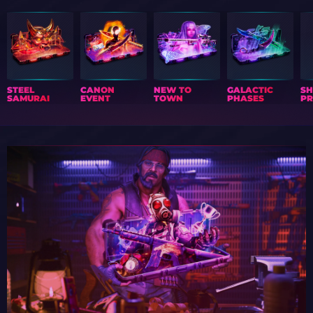
STEEL
CANON
NEW TO
GALACTIC
S
SAMURAI
EVENT
TOWN
PHASES
PR