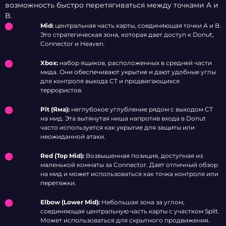
возможность быстро перетягиваться между точками A и
B.
Mid:
центральная часть карты, соединяющая точки A и B.
Это стратегическая зона, которая дает доступ к Donut,
Connector и Heaven.
Xbox:
набор ящиков, расположенных в средней части
мида. Они обеспечивают укрытие и дают удобные углы
для контроля выхода CT и продвигающихся
террористов.
Pit (Яма):
неглубокое углубление рядом с выходом CT
на мид. Эта вытянутая ниша напротив входа в Donut
часто используется как укрытие для защиты или
неожиданной атаки.
Red (Top Mid):
Возвышенная позиция, доступная из
маленькой комнаты за Connector. Дает отличный обзор
на мид и может использоваться как точка контроля или
перетяжки.
Elbow (Lower Mid):
Небольшая зона за углом,
соединяющая центральную часть карты с участком Split.
Может использоваться для скрытного продвижения.