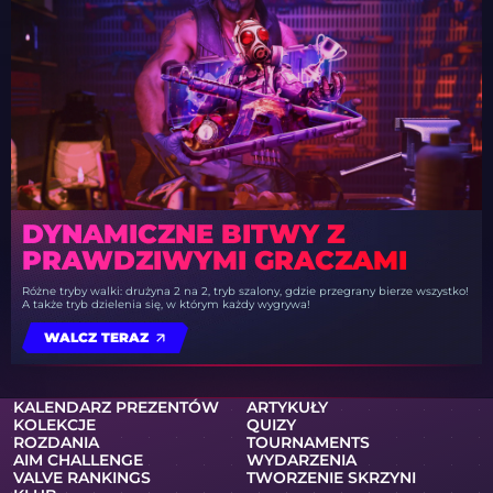
DYNAMICZNE BITWY Z
PRAWDZIWYMI GRACZAMI
Różne tryby walki: drużyna 2 na 2, tryb szalony, gdzie przegrany bierze wszystko!
A także tryb dzielenia się, w którym każdy wygrywa!
WALCZ TERAZ
KALENDARZ PREZENTÓW
ARTYKUŁY
KOLEKCJE
QUIZY
ROZDANIA
TOURNAMENTS
AIM CHALLENGE
WYDARZENIA
VALVE RANKINGS
TWORZENIE SKRZYNI