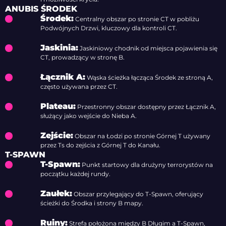
ANUBIS ŚRODEK
Środek:
Centralny obszar po stronie CT w pobliżu
Podwójnych Drzwi, kluczowy dla kontroli CT.
Jaskinia:
Jaskiniowy chodnik od miejsca pojawienia się
CT, prowadzący w stronę B.
Łącznik A:
Wąska ścieżka łącząca Środek ze stroną A,
często używana przez CT.
Plateau:
Przestronny obszar dostępny przez Łącznik A,
służący jako wejście do Nieba A.
Zejście:
Obszar na Łodzi po stronie Górnej T używany
przez Ts do zejścia z Górnej T do Kanału.
T-SPAWN
T-Spawn:
Punkt startowy dla drużyny terrorystów na
początku każdej rundy.
Zaułek:
Obszar przylegający do T-Spawn, oferujący
ścieżki do Środka i strony B mapy.
Ruiny:
Strefa położona między B Długim a T-Spawn,