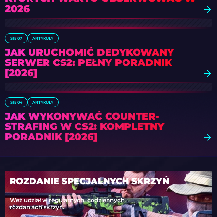
2026
SIE 07
ARTYKUŁY
JAK URUCHOMIĆ DEDYKOWANY
SERWER CS2: PEŁNY PORADNIK
[2026]
SIE 04
ARTYKUŁY
JAK WYKONYWAĆ COUNTER-
STRAFING W CS2: KOMPLETNY
PORADNIK [2026]
ROZDANIE SPECJALNYCH SKRZYŃ
Weź udział w regularnych, codziennych
rozdaniach skrzyń.