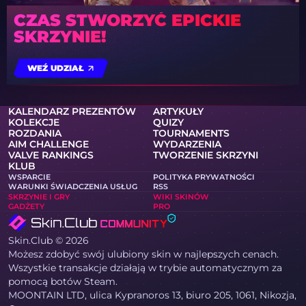
CZAS STWORZYĆ EPICKIE
SKRZYNIE!
WEŹ UDZIAŁ
KALENDARZ PREZENTÓW
ARTYKUŁY
KOLEKCJE
QUIZY
ROZDANIA
TOURNAMENTS
AIM CHALLENGE
WYDARZENIA
VALVE RANKINGS
TWORZENIE SKRZYNI
KLUB
WSPARCIE
POLITYKA PRYWATNOŚCI
WARUNKI ŚWIADCZENIA USŁUG
RSS
SKRZYNIE I GRY
WIKI SKINÓW
GADŻETY
PRO
Skin.Club © 2026
Możesz zdobyć swój ulubiony skin w najlepszych cenach.
Wszystkie transakcje działają w trybie automatycznym za
pomocą botów Steam.
MOONTAIN LTD, ulica Kypranoros 13, biuro 205, 1061, Nikozja,