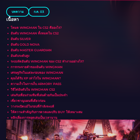
บทความ
ก.ค. 03
เนื้อหา
โหมด WINGMAN ใน CS2 คืออะไร?
อันดับ WINGMAN ทั้งหมดใน CS2
อันดับ SILVER
อันดับ GOLD NOVA
อันดับ MASTER GUARDIAN
อันดับระดับสูง
ระบบจัดอันดับ WINGMAN ของ CS2 ทำงานอย่างไร?
การกระจายตัวของอันดับ WINGMAN
เศรษฐกิจในแต่ละรอบของ WINGMAN
คุณได้รับ XP เท่าไรใน WINGMAN?
ความเร็วในการเก็บ ARMORY PASS
วิธีไต่อันดับใน WINGMAN CS2
เล่นกับเพื่อนร่วมทีมที่เล่นด้วยกันเป็นประจำ
เชี่ยวชาญแผนที่เดียวก่อน
วางระเบิดแม้ในรอบที่กำลังจะแพ้
ให้ความสำคัญกับการดวลและปรับ BUY ให้เหมาะสม
หลีกเลี่ยงการหยุดเล่นเป็นเวลานาน