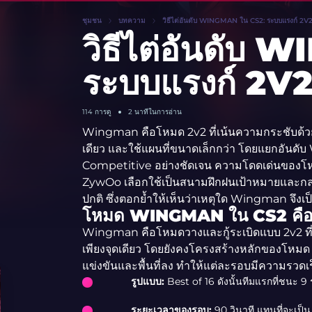
ชุมชน
บทความ
วิธีไต่อันดับ WINGMAN ใน CS2: ระบบแรงก์ 2V
วิธีไต่อันดับ
ระบบแรงก์ 2V2
114
การดู
2 นาทีในการอ่าน
Wingman คือโหมด 2v2 ที่เน้นความกระชับด้วยจ
เดียว และใช้แผนที่ขนาดเล็กกว่า โดยแยกอัน
Competitive อย่างชัดเจน ความโดดเด่นของโหมด
ZywOo เลือกใช้เป็นสนามฝึกฝนเป้าหมายและกลย
ปกติ ซึ่งตอกย้ำให้เห็นว่าเหตุใด Wingman จึงเ
โหมด WINGMAN ใน CS2 คือ
Wingman คือโหมดวางและกู้ระเบิดแบบ 2v2 ที่เล
เพียงจุดเดียว โดยยังคงโครงสร้างหลักของโหม
แข่งขันและพื้นที่ลง ทำให้แต่ละรอบมีความรวดเ
รูปแบบ:
Best of 16 ดังนั้นทีมแรกที่ชนะ 
ระยะเวลาของรอบ:
90 วินาที แทนที่จะเป็