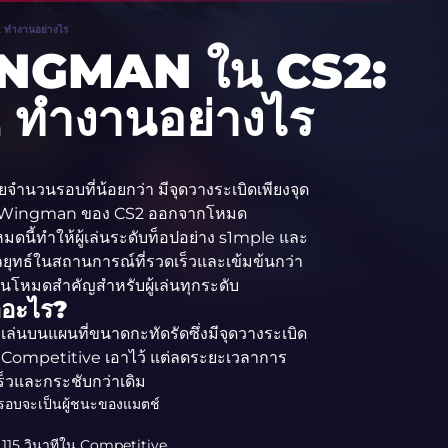
2 ทำงานอย่างไร
 WINGMAN ใน CS2:
 ทำงานอย่างไร
ำนวนรอบที่น้อยกว่า มีจุดวางระเบิดเพียงจุด
ดับ Wingman ของ CS2 ออกจากโหมด
นี้ทำให้ผู้เล่นระดับท็อปอย่าง s1mple และ
ุทธ์ในสถานการณ์ที่รวดเร็วและเข้มข้นกว่า
ป็นโหมดสำคัญสำหรับผู้เล่นทุกระดับ
อะไร?
่นบนแผนที่ขนาดกะทัดรัดซึ่งมีจุดวางระเบิด
ด Competitive เอาไว้ แต่ลดระยะเวลาการ
ร็วและกระชับกว่าเดิม
9 รอบจะเป็นผู้ชนะของแมตช์
น 115 วินาทีใน Competitive