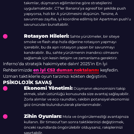
takımlar, düşmanın eğilimlerine göre stratejilerini
uygulamaktadır. CT’ler Banana’ya agresif bir şekilde push
yapıyorsa, hızlı bir A yürütmesini düşünün. Tersine, A
savunması zayıfsa, iyi koordine edilmiş bir Apartman push’u
savunucuları bunaltabilir.
Rotasyon Hileleri:
Sahte yürütmeler, bir siteye
smoke ve flash atıp hızla diğerine rotasyon yapmayı
içerebilir, bu da aşırı rotasyon yapan bir savunmayı
kandırabilir. Bu, sahte yürütmenin inandırıcı olmasını
sağlamak için kesin iletişim ve zamanlama gerektirir.
Inferno’da stratejik hakimiyete dalın! 2025’in En İyi
Rehberimizde
en iyi CS2 duman noktalarını
keşfedin.
Uzman taktiklerle oyun tarzınızı kökten değiştirin.
PSIKOLOJIK SAVAŞ
Ekonomi Yönetimi:
Düşmanın ekonomisini takip
etmek, silah üstünlüğü konusunda size avantaj sağlayabilir.
Zorla alımlar ve eco raundları, rakibin potansiyel ekonomisi
göz önünde bulundurularak planlanmalıdır.
Zihin Oyunları:
Mola ve öngörülemezliği avantajınıza
kullanın. Bir timeout’tan sonra taktiklerinizi değiştirmek,
önceki raundlarda öngörülebilir olduysanız, rakiplerinizi
şaşırtabilir.