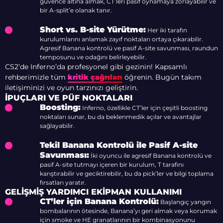
güvence altına almak, CT’leri pasif oynamaya zorlayabilir ve
bir A-split’e olanak tanır.
Short vs. B-site Yürütme:
Her iki tarafın
kurulumlarını anlamak zayıf noktaları ortaya çıkarabilir.
Agresif Banana kontrolü ve pasif A-site savunması, raundun
temposunu ve odağını belirleyebilir.
CS2’de Inferno’da profesyonel gibi gezinin! Kapsamlı
rehberimizle tüm
kritik çağrıları
öğrenin. Bugün takım
iletişiminizi ve oyun tarzınızı geliştirin.
İPUÇLARI VE PÜF NOKTALARI
Boosting:
Inferno, özellikle CT’ler için çeşitli boosting
noktaları sunar, bu da beklenmedik açılar ve avantajlar
sağlayabilir.
Tekil Banana Kontrolü ile Pasif A-site
Savunması:
İki oyuncu ile agresif Banana kontrolü ve
pasif A-site tutmayı içeren bir kurulum, T tarafını
karıştırabilir ve geciktirebilir, bu da pick’ler ve bilgi toplama
fırsatları yaratır.
GELIŞMIŞ YARDIMCI EKIPMAN KULLANIMI
CT’ler için Banana Kontrolü:
Başlangıç yangın
bombalarının ötesinde, Banana’yı geri almak veya korumak
için smoke ve HE granatlarının bir kombinasyonunu