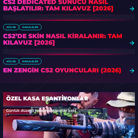
CS2 DEDICATED SUNUCU NASIL
BAŞLATILIR: TAM KILAVUZ [2026]
AĞU 06
MAKALELER
CS2’DE SKIN NASIL KIRALANIR: TAM
KILAVUZ [2026]
AĞU 06
MAKALELER
EN ZENGIN CS2 OYUNCULARI (2026)
ÖZEL KASA EŞANTİYONLAR
Günlük düzenli kasa eşantiyonlar katıl