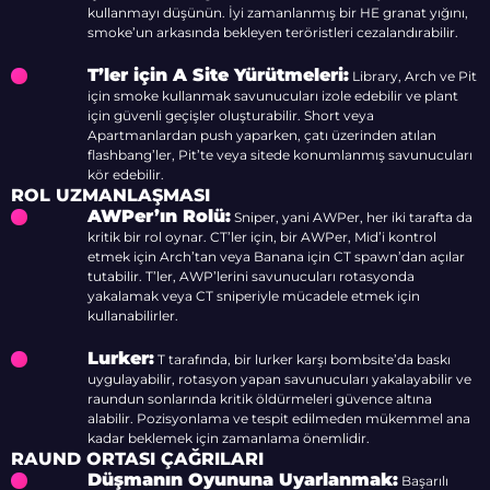
kullanmayı düşünün. İyi zamanlanmış bir HE granat yığını,
smoke’un arkasında bekleyen teröristleri cezalandırabilir.
T’ler için A Site Yürütmeleri:
Library, Arch ve Pit
için smoke kullanmak savunucuları izole edebilir ve plant
için güvenli geçişler oluşturabilir. Short veya
Apartmanlardan push yaparken, çatı üzerinden atılan
flashbang’ler, Pit’te veya sitede konumlanmış savunucuları
kör edebilir.
ROL UZMANLAŞMASI
AWPer’ın Rolü:
Sniper, yani AWPer, her iki tarafta da
kritik bir rol oynar. CT’ler için, bir AWPer, Mid’i kontrol
etmek için Arch’tan veya Banana için CT spawn’dan açılar
tutabilir. T’ler, AWP’lerini savunucuları rotasyonda
yakalamak veya CT sniperiyle mücadele etmek için
kullanabilirler.
Lurker:
T tarafında, bir lurker karşı bombsite’da baskı
uygulayabilir, rotasyon yapan savunucuları yakalayabilir ve
raundun sonlarında kritik öldürmeleri güvence altına
alabilir. Pozisyonlama ve tespit edilmeden mükemmel ana
kadar beklemek için zamanlama önemlidir.
RAUND ORTASI ÇAĞRILARI
Düşmanın Oyununa Uyarlanmak:
Başarılı