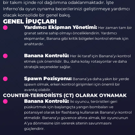
bir takım içinde rol dağılımına odaklanmaktadır. İşte
Inferno’da oyun oynama becerilerinizi geliştirmeye yardımcı
olacak konsolide bir genel bakış.
GENEL İPUÇLARI
Yardımcı Ekipman Yönetimi:
Her zaman tam bir
granat setine sahip olmayı önceliklendirin. Yardımcı
ekipmanlar, Banana gibi kritik bölgeleri kontrol etmek için
anahtardır.
Banana Kontrolü:
Her iki taraf için Banana’yı kontrol
etmek çok önemlidir. Bu, daha kolay rotasyonlar ve daha
stratejik seçenekler sağlar.
Spawn Pozisyonu:
Banana’ya daha yakın bir yerde
spawn olmak, erken kontrol girişimleri için önemli bir
avantaj olabilir.
COUNTER-TERRORISTS (CT) OLARAK OYNAMAK
Banana Kontrolü:
İki oyuncu, teröristleri geri
püskürtmek için başlangıçta yangın bombaları ve
potansiyel olarak bir flashbang kullanarak Banana’yı kontrol
etmelidir. Banana’yı güvence altına almak, bir oyuncunun
A’ya dönmesine izin vererek sitenin savunmasını
güçlendirir.