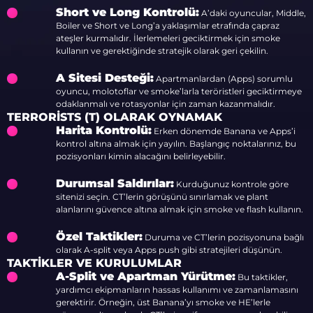
Short ve Long Kontrolü:
A’daki oyuncular, Middle,
Boiler ve Short ve Long’a yaklaşımlar etrafında çapraz
ateşler kurmalıdır. İlerlemeleri geciktirmek için smoke
kullanın ve gerektiğinde stratejik olarak geri çekilin.
A Sitesi Desteği:
Apartmanlardan (Apps) sorumlu
oyuncu, molotoflar ve smoke’larla teröristleri geciktirmeye
odaklanmalı ve rotasyonlar için zaman kazanmalıdır.
TERRORISTS (T) OLARAK OYNAMAK
Harita Kontrolü:
Erken dönemde Banana ve Apps’i
kontrol altına almak için yayılın. Başlangıç noktalarınız, bu
pozisyonları kimin alacağını belirleyebilir.
Durumsal Saldırılar:
Kurduğunuz kontrole göre
sitenizi seçin. CT’lerin görüşünü sınırlamak ve plant
alanlarını güvence altına almak için smoke ve flash kullanın.
Özel Taktikler:
Duruma ve CT’lerin pozisyonuna bağlı
olarak A-split veya Apps push gibi stratejileri düşünün.
TAKTIKLER VE KURULUMLAR
A-Split ve Apartman Yürütme:
Bu taktikler,
yardımcı ekipmanların hassas kullanımı ve zamanlamasını
gerektirir. Örneğin, üst Banana’yı smoke ve HE’lerle