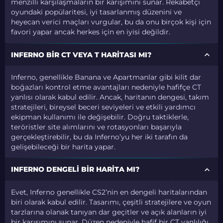
menzilli karşılaşmaların bir karışımını sunar. Rekabetçi
oyundaki popülaritesi, iyi tasarlanmış düzenini ve
heyecan verici maçları vurgular, bu da onu birçok kişi için
favori yapar ancak herkes için en iyisi değildir.
INFERNO BIR CT VEYA T HARITASI MI?
Inferno, genellikle Banana ve Apartmanlar gibi kilit dar
boğazları kontrol etme avantajları nedeniyle hafifçe CT
yanlısı olarak kabul edilir. Ancak, haritanın dengesi, takım
stratejileri, bireysel beceri seviyeleri ve etkili yardımcı
ekipman kullanımı ile değişebilir. Doğru taktiklerle,
teröristler site alımlarını ve rotasyonları başarıyla
gerçekleştirebilir, bu da Inferno’yu her iki tarafın da
gelişebileceği bir harita yapar.
INFERNO DENGELI BIR HARITA MI?
Evet, Inferno genellikle CS2’nin en dengeli haritalarından
biri olarak kabul edilir. Tasarımı, çeşitli stratejilere ve oyun
tarzlarına olanak tanıyan dar geçitler ve açık alanların iyi
bir karışımını sunar. Düzen nedeniyle hafif bir CT yanlılığı