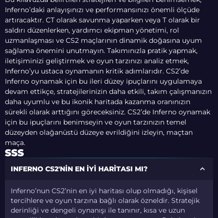
Inferno’daki anlayışınızı ve performansınızı önemli ölçüde
artıracaktır. CT olarak savunma yaparken veya T olarak bir
saldırı düzenlerken, yardımcı ekipman yönetimi, rol
uzmanlaşması ve CS2 maçlarının dinamik doğasına uyum
sağlama önemini unutmayın. Takımınızla pratik yapmak,
iletişiminizi geliştirmek ve oyun tarzınızı analiz etmek,
Inferno’yu ustaca oynamanın kritik adımlarıdır. CS2’de
Inferno oynamak için bu ileri düzey ipuçlarını uygulamaya
devam ettikçe, stratejilerinizin daha etkili, takım çalışmanızın
daha uyumlu ve bu ikonik haritada kazanma oranınızın
sürekli olarak arttığını göreceksiniz. CS2’de Inferno oynamak
için bu ipuçlarını benimseyin ve oyun tarzınızın temel
düzeyden olağanüstü düzeye evrildiğini izleyin, maçtan
maça.
SSS
INFERNO CS2'NIN EN IYI HARITASI MI?
Inferno’nun CS2’nin en iyi haritası olup olmadığı, kişisel
tercihlere ve oyun tarzına bağlı olarak özneldir. Stratejik
derinliği ve dengeli oynanışı ile tanınır, kısa ve uzun