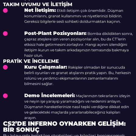
TAKIM UYUMU VE İLETIŞIM
Net İletişim:
Etkili iletişim çok önemlidir. Düşman
konumlarını, granat kullanımını ve niyetlerinizi bildirin.
Gereksiz bilgilerle sesli sohbeti doldurmaktan kaçının.
Post-Plant Pozisyonları:
Bomba dikildikten sonra,
çapraz ateşlere izin veren pozisyonlar alın, bu da CT’lerin
etkisiz hale getirmesini zorlaştırır. Hangi açının izlendiğini
iletişim kurun ve takım arkadaşınızın temasında bakmaya
hazır olun.
PRATIK VE İNCELEME
Kuru Çalışmalar:
Rakipler olmadan bir sunucuda
belirli oyunları ve granat atışlarını pratik yapın. Bu, herkesin
rolünü ve yardımcı ekipmanlarının zamanlamalarını
bilmesini sağlar.
Demo İncelemeleri:
Maçlarınızın tekrarlarını izleyin
ve neyin işe yarayıp yaramadığını ve nedenini anlayın.
Düşmanın hareketlerinize nasıl tepki verdiğine dikkat edin
ve gelecekteki maçlarda yararlanabileceğiniz kalıpları
arayın.
CS2’DE INFERNO OYNARKEN GELIŞIM:
BIR SONUÇ
Bu kılavuzda belirtilen stratejileri ve bilgileri benimsemek,