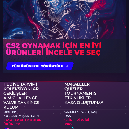
CS2 OYNAMAK IÇIN EN IYI
ÜRÜNLERI INCELE VE SEÇ
TÜM ÜRÜNLERI GÖRÜNTÜLE
HEDIYE TAKVIMI
MAKALELER
KOLEKSIYONLAR
QUIZLER
ÇEKILIŞLER
TOURNAMENTS
AIM CHALLENGE
ETKINLIKLER
VALVE RANKINGS
KASA OLUŞTURMA
KULÜP
DESTEK
GIZLILIK POLITIKASI
KULLANIM ŞARTLARI
RSS
KASALAR VE OYUNLAR
SKINLERI WIKI
ÜRÜNLER
PRO