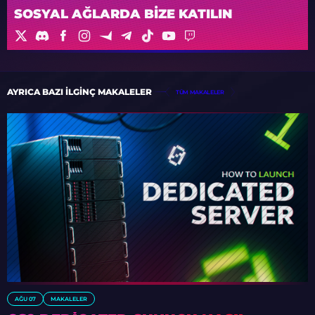
SOSYAL AĞLARDA BIZE KATILIN
AYRICA BAZI ILGINÇ MAKALELER
TÜM MAKALELER
AĞU 07
MAKALELER