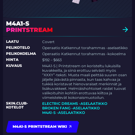
M4A1-S
PRINTSTREAM
LAATU
Covert
PELIKOTELO
Operaatio Katkennut torahammas -aselaatikko
PELIKOKOELMA
Operaatio Katkennut torahammas -kokoelma
HINTA
$192 – $663
KUVAUS
M4A1-S | Printstream on koristeltu lukuisilla
kuvakkeilla, ja siinä erottuu selvästi myös
“XXXY”-teksti. Musta maali peittää suuren osan
jäljelle jäävästä pinnasta, kun taas kahvaa ja
tukkiä koristavat hienovaraiset merkinnät ja
lisäkuvakkeet. Helmiäishohtoiset raidat tuovat
valikoituihin kohtiin erottuvaa kiiltoa ja
viimeistelevät kokonaismuotoilun.
SKIN.CLUB-
ELECTRIC DREAMS -ASELAATIKKO
KOTELOT
BROKEN FANG -ASELAATIKKO
M4A1-S -ASELAATIKKO
M4A1-S PRINTSTREAM WIKI