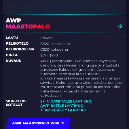
AWP
MAASTOPALO
LAATU
Covert
PELIKOTELO
CS20-aselaatikko
PELIKOKOELMA
CS20-kokoelma
HINTA
$57 - $270
KUVAUS
AWP | Maastopalo -skini esittelee näyttävän
designin, jossa kiväärin rungossa on mustasta
punaiseen liukuva värigradientti. Aseessa on
huomiota herättävä kuva tulisesta
lohikäärmeestä kirkkaissa keltaisen ja oranssin
sävyissä. Kokonaisuutta täydentävät yhtenäiset
mustat alueet rohkeilla punaisilla korostuksilla,
mikä tekee ulkonäöstä intensiivisen ja
vaikuttavan.
SKIN.CLUB-
SHINIGAMI TALES LAATIKKO
KOTELOT
AWP BATTLE LAATIKKO
TEAM VITALITY LAATIKKO
AWP MAASTOPALO WIKI