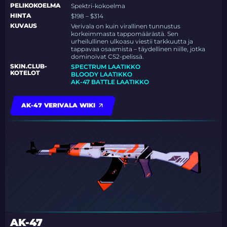
PELIKOKOELMA
Spektri-kokoelma
HINTA
$198 – $314
KUVAUS
Verivala on kuin virallinen tunnustus
korkeimmasta tappomäärästä. Sen
urheilullinen ulkoasu viestii tarkkuutta ja
tappavaa osaamista – täydellinen niille, jotka
dominoivat CS2-pelissä.
SKIN.CLUB-
SPECTRUM LAATIKKO
KOTELOT
BLOODY LAATIKKO
AK-47 BATTLE LAATIKKO
AK-47 VERIVALA WIKI
AK-47