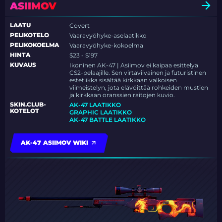
ASIIMOV
LAATU
Covert
PELIKOTELO
Vaaravyöhyke-aselaatikko
PELIKOKOELMA
Vaaravyöhyke-kokoelma
HINTA
$23 - $197
KUVAUS
Ikoninen AK-47 | Asiimov ei kaipaa esittelyä
CS2-pelaajille. Sen virtaviivainen ja futuristinen
estetiikka sisältää kirkkaan valkoisen
viimeistelyn, jota elävöittää rohkeiden mustien
ja kirkkaan oranssien raitojen kuvio.
SKIN.CLUB-
AK-47 LAATIKKO
KOTELOT
GRAPHIC LAATIKKO
AK-47 BATTLE LAATIKKO
AK-47 ASIIMOV WIKI