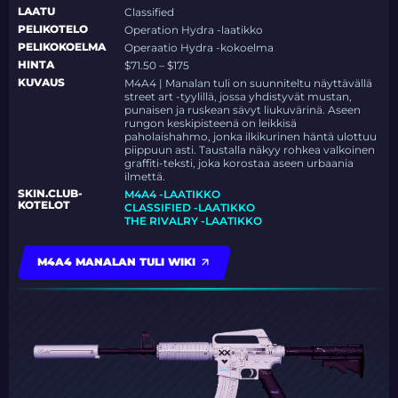
LAATU
Classified
PELIKOTELO
Operation Hydra -laatikko
PELIKOKOELMA
Operaatio Hydra -kokoelma
HINTA
$71.50 – $175
KUVAUS
M4A4 | Manalan tuli on suunniteltu näyttävällä
street art -tyylillä, jossa yhdistyvät mustan,
punaisen ja ruskean sävyt liukuvärinä. Aseen
rungon keskipisteenä on leikkisä
paholaishahmo, jonka ilkikurinen häntä ulottuu
piippuun asti. Taustalla näkyy rohkea valkoinen
graffiti-teksti, joka korostaa aseen urbaania
ilmettä.
SKIN.CLUB-
M4A4 -LAATIKKO
KOTELOT
CLASSIFIED -LAATIKKO
THE RIVALRY -LAATIKKO
M4A4 MANALAN TULI WIKI