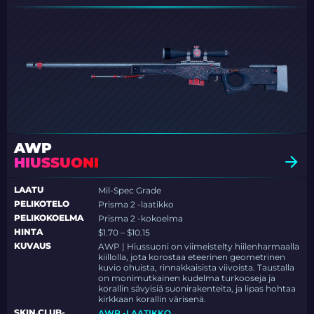
AWP
HIUSSUONI
LAATU
Mil-Spec Grade
PELIKOTELO
Prisma 2 -laatikko
PELIKOKOELMA
Prisma 2 -kokoelma
HINTA
$1.70 – $10.15
KUVAUS
AWP | Hiussuoni on viimeistelty hiilenharmaalla
kiillolla, jota korostaa eteerinen geometrinen
kuvio ohuista, rinnakkaisista viivoista. Taustalla
on monimutkainen kudelma turkooseja ja
korallin sävyisiä suonirakenteita, ja lipas hohtaa
kirkkaan korallin värisenä.
SKIN.CLUB-
AWP -LAATIKKO