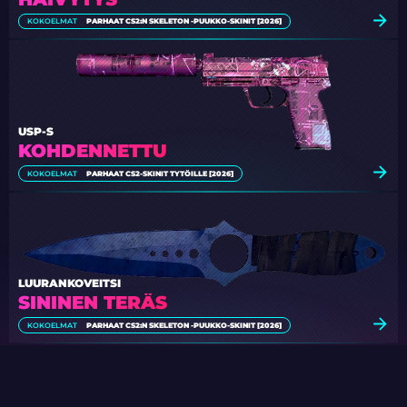
KOKOELMAT
PARHAAT CS2:N SKELETON -PUUKKO-SKINIT [2026]
USP-S
KOHDENNETTU
KOKOELMAT
PARHAAT CS2-SKINIT TYTÖILLE [2026]
LUURANKOVEITSI
SININEN TERÄS
KOKOELMAT
PARHAAT CS2:N SKELETON -PUUKKO-SKINIT [2026]