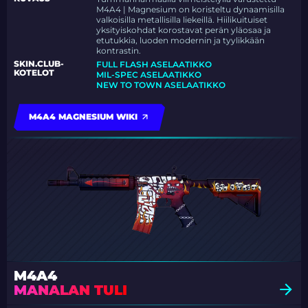
M4A4 | Magnesium on koristeltu dynaamisilla
valkoisilla metallisilla liekeillä. Hiilikuituiset
yksityiskohdat korostavat perän yläosaa ja
etutukkia, luoden modernin ja tyylikkään
kontrastin.
SKIN.CLUB-
FULL FLASH ASELAATIKKO
KOTELOT
MIL-SPEC ASELAATIKKO
NEW TO TOWN ASELAATIKKO
M4A4 MAGNESIUM WIKI
M4A4
MANALAN TULI