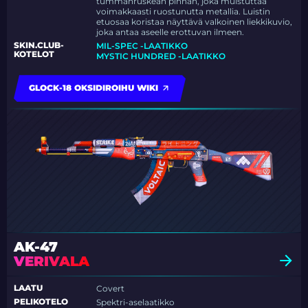
tummanruskean pinnan, joka muistuttaa
voimakkaasti ruostunutta metallia. Luistin
etuosaa koristaa näyttävä valkoinen liekkikuvio,
joka antaa aseelle erottuvan ilmeen.
SKIN.CLUB-
MIL-SPEC -LAATIKKO
KOTELOT
MYSTIC HUNDRED -LAATIKKO
GLOCK-18 OKSIDIROIHU WIKI
AK-47
VERIVALA
LAATU
Covert
PELIKOTELO
Spektri-aselaatikko