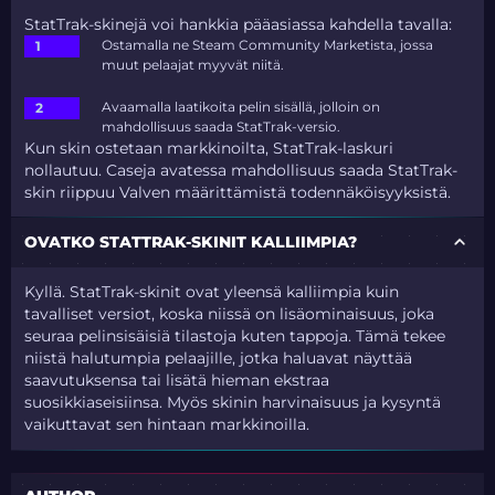
StatTrak-skinejä voi hankkia pääasiassa kahdella tavalla:
Ostamalla ne Steam Community Marketista, jossa
muut pelaajat myyvät niitä.
Avaamalla laatikoita pelin sisällä, jolloin on
mahdollisuus saada StatTrak-versio.
Kun skin ostetaan markkinoilta, StatTrak-laskuri
nollautuu. Caseja avatessa mahdollisuus saada StatTrak-
skin riippuu Valven määrittämistä todennäköisyyksistä.
OVATKO STATTRAK-SKINIT KALLIIMPIA?
Kyllä. StatTrak-skinit ovat yleensä kalliimpia kuin
tavalliset versiot, koska niissä on lisäominaisuus, joka
seuraa pelinsisäisiä tilastoja kuten tappoja. Tämä tekee
niistä halutumpia pelaajille, jotka haluavat näyttää
saavutuksensa tai lisätä hieman ekstraa
suosikkiaseisiinsa. Myös skinin harvinaisuus ja kysyntä
vaikuttavat sen hintaan markkinoilla.