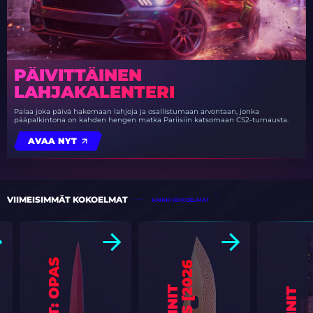
PÄIVITTÄINEN
LAHJAKALENTERI
Palaa joka päivä hakemaan lahjoja ja osallistumaan arvontaan, jonka
pääpalkintona on kahden hengen matka Pariisiin katsomaan CS2-turnausta.
AVAA NYT
VIIMEISIMMÄT KOKOELMAT
KAIKKI KOKOELMAT