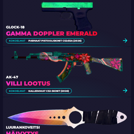
GLOCK-18
GAMMA DOPPLER EMERALD
KOKOELMAT
PARHAAT PISTOOLISKINIT CS2:SSA [2026]
AK-47
VILLI LOOTUS
KOKOELMAT
KALLEIMMAT CS2-SKINIT [2026]
LUURANKOVEITSI
HÄIVYTYS