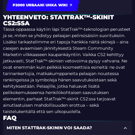
P2000 URBAANI UHKA WIKI
YHTEENVETO: STATTRAK™-SKINIT
CS2:SSA
Tässä oppaassa käytiin läpi StatTrak™-teknologian perusteet
ja se, miten se yhdistyy pelaajan pelinsisäisiin suorituksiin.
Lisäksi tarkastelimme eri tapoja hankkia näitä skinejä – aina
casejen avaamisen jännityksestä Steam Community
Marketin vilkkaaseen kaupankäyntiin. Vaikka CS2 kehittyy
jatkuvasti, StatTrak™-skinien vetovoima pysyy vahvana. Ne
ovat enemmän kuin pelkkiä kosmeettisia esineitä: ne ovat
tarinankertojia, matkakumppaneita pelaajan noustessa
rankingeissa ja symboleja hänen saavutuksistaan sekä
kehityksestään. Pelaajille, jotka haluavat lisätä
pelikokemukseensa henkilökohtaisen saavutuksen
elementin, parhaat StatTrak™-skinit CS2:ssa tarjoavat
ainutlaatuisen mahdollisuuden erottua – sekä
taistelukentällä että sen ulkopuolella.
FAQ
MITEN STATTRAK-SKININ VOI SAADA?