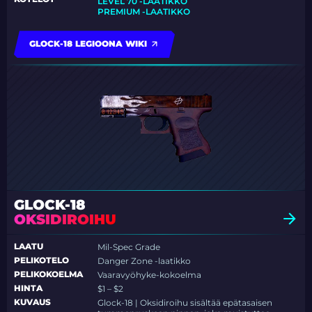
LEVEL 70 -LAATIKKO
PREMIUM -LAATIKKO
GLOCK-18 LEGIOONA WIKI
GLOCK-18
OKSIDIROIHU
LAATU
Mil-Spec Grade
PELIKOTELO
Danger Zone -laatikko
PELIKOKOELMA
Vaaravyöhyke-kokoelma
HINTA
$1 – $2
KUVAUS
Glock-18 | Oksidiroihu sisältää epätasaisen