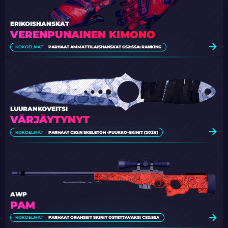
ERIKOISHANSKAT
VERENPUNAINEN KIMONO
KOKOELMAT
PARHAAT AMMATTILAISHANSKAT CS2:SSA: RANKING
LUURANKOVEITSI
VÄRJÄYTYNYT
KOKOELMAT
PARHAAT CS2:N SKELETON -PUUKKO-SKINIT [2026]
AWP
PAM
KOKOELMAT
PARHAAT ORANSSIT SKINIT OSTETTAVAKSI CS2:SSA