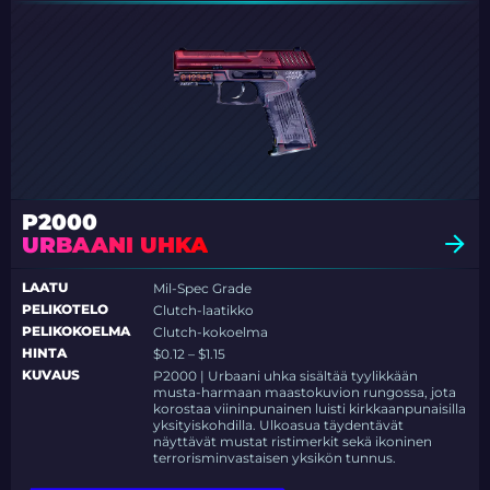
P2000
URBAANI UHKA
LAATU
Mil-Spec Grade
PELIKOTELO
Clutch-laatikko
PELIKOKOELMA
Clutch-kokoelma
HINTA
$0.12 – $1.15
KUVAUS
P2000 | Urbaani uhka sisältää tyylikkään
musta-harmaan maastokuvion rungossa, jota
korostaa viininpunainen luisti kirkkaanpunaisilla
yksityiskohdilla. Ulkoasua täydentävät
näyttävät mustat ristimerkit sekä ikoninen
terrorisminvastaisen yksikön tunnus.