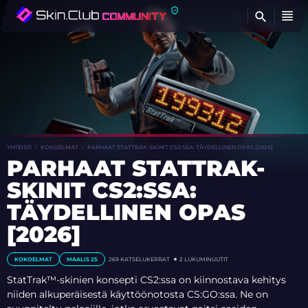
ET
YHTEISÖ
KOKOELMAT
PARHAAT STATTRAK-SKINIT CS2:SSA: TÄYDELLINEN OPAS [2026]
PARHAAT STATTRAK-
SKINIT CS2:SSA:
TÄYDELLINEN OPAS
[2026]
KOKOELMAT
MAALIS 25
269
KATSELUKERRAT
2 LUKUMINUUTIT
StatTrak™-skinien konsepti CS2:ssa on kiinnostava kehitys
niiden alkuperäisestä käyttöönotosta CS:GO:ssa. Ne on