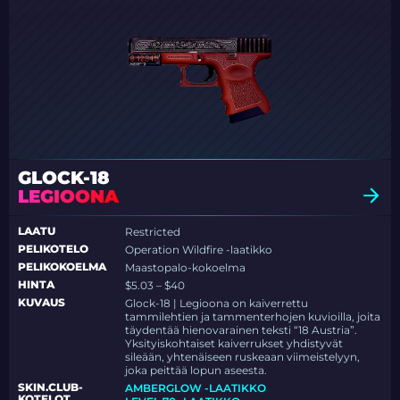
GLOCK-18
LEGIOONA
LAATU
Restricted
PELIKOTELO
Operation Wildfire -laatikko
PELIKOKOELMA
Maastopalo-kokoelma
HINTA
$5.03 – $40
KUVAUS
Glock-18 | Legioona on kaiverrettu
tammilehtien ja tammenterhojen kuvioilla, joita
täydentää hienovarainen teksti “18 Austria”.
Yksityiskohtaiset kaiverrukset yhdistyvät
sileään, yhtenäiseen ruskeaan viimeistelyyn,
joka peittää lopun aseesta.
SKIN.CLUB-
AMBERGLOW -LAATIKKO
KOTELOT