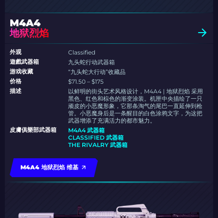
M4A4
地狱烈焰
外观
Classified
遊戲武器箱
九头蛇行动武器箱
游戏收藏
“九头蛇大行动”收藏品
价格
$71.50 – $175
描述
以鲜明的街头艺术风格设计，M4A4 | 地狱烈焰 采用
黑色、红色和棕色的渐变涂装。机匣中央描绘了一只
顽皮的小恶魔形象，它那条淘气的尾巴一直延伸到枪
管。小恶魔身后是一条醒目的白色涂鸦文字，为这把
武器增添了充满活力的都市魅力。
皮膚俱樂部武器箱
M4A4 武器箱
CLASSIFIED 武器箱
THE RIVALRY 武器箱
M4A4 地狱烈焰 维基