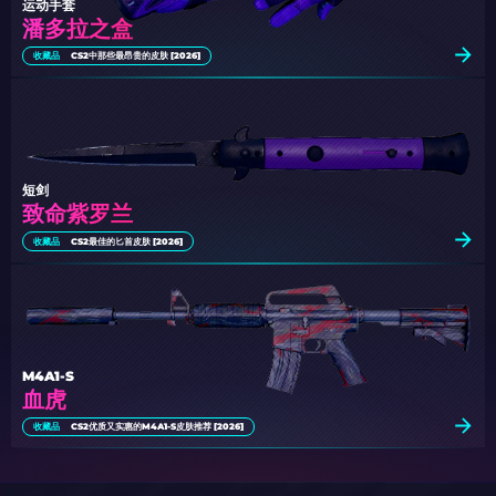
运动手套
潘多拉之盒
收藏品
CS2中那些最昂贵的皮肤 [2026]
短剑
致命紫罗兰
收藏品
CS2最佳的匕首皮肤 [2026]
M4A1-S
血虎
收藏品
CS2优质又实惠的M4A1-S皮肤推荐 [2026]