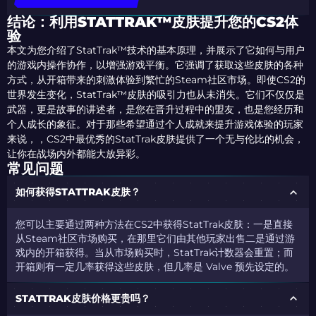
结论：利用STATTRAK™皮肤提升您的CS2体
验
本文为您介绍了StatTrak™技术的基本原理，并展示了它如何与用户
的游戏内操作协作，以增强游戏平衡。它强调了获取这些皮肤的各种
方式，从开箱带来的刺激体验到繁忙的Steam社区市场。即使CS2的
世界发生变化，StatTrak™皮肤的吸引力也从未消失。它们不仅仅是
武器，更是故事的讲述者，是您在晋升过程中的盟友，也是您经历和
个人成长的象征。对于那些希望通过个人成就来提升游戏体验的玩家
来说，，CS2中最优秀的StatTrak皮肤提供了一个无与伦比的机会，
让你在战场内外都能大放异彩。
常见问题
如何获得STATTRAK皮肤？
您可以主要通过两种方法在CS2中获得StatTrak皮肤：一是直接
从Steam社区市场购买，在那里它们由其他玩家出售
二是通过游
戏内的开箱获得
。当从市场购买时，StatTrak计数器会重置
；而
开箱则有一定几率获得这些皮肤，但几率是 Valve 预先设定的。
STATTRAK皮肤价格更贵吗？