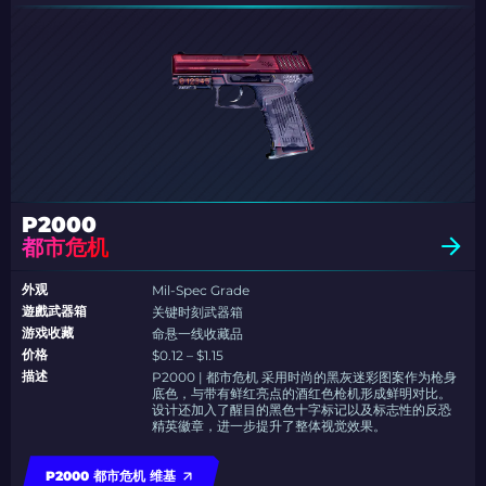
P2000
都市危机
外观
Mil-Spec Grade
遊戲武器箱
关键时刻武器箱
游戏收藏
命悬一线收藏品
价格
$0.12 – $1.15
描述
P2000 | 都市危机 采用时尚的黑灰迷彩图案作为枪身
底色，与带有鲜红亮点的酒红色枪机形成鲜明对比。
设计还加入了醒目的黑色十字标记以及标志性的反恐
精英徽章，进一步提升了整体视觉效果。
P2000 都市危机 维基