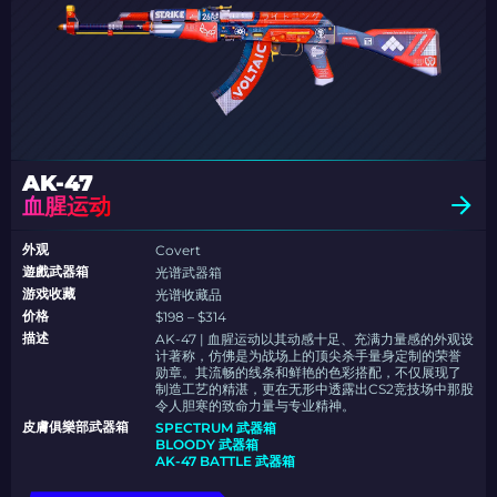
AK-47
血腥运动
外观
Covert
遊戲武器箱
光谱武器箱
游戏收藏
光谱收藏品
价格
$198 – $314
描述
AK-47 | 血腥运动以其动感十足、充满力量感的外观设
计著称，仿佛是为战场上的顶尖杀手量身定制的荣誉
勋章。其流畅的线条和鲜艳的色彩搭配，不仅展现了
制造工艺的精湛，更在无形中透露出CS2竞技场中那股
令人胆寒的致命力量与专业精神。
皮膚俱樂部武器箱
SPECTRUM 武器箱
BLOODY 武器箱
AK-47 BATTLE 武器箱