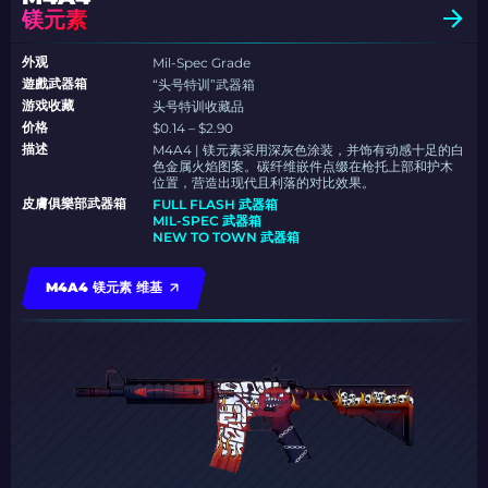
镁元素
外观
Mil-Spec Grade
遊戲武器箱
“头号特训”武器箱
游戏收藏
头号特训收藏品
价格
$0.14 – $2.90
描述
M4A4 | 镁元素采用深灰色涂装，并饰有动感十足的白
色金属火焰图案。碳纤维嵌件点缀在枪托上部和护木
位置，营造出现代且利落的对比效果。
皮膚俱樂部武器箱
FULL FLASH 武器箱
MIL-SPEC 武器箱
NEW TO TOWN 武器箱
M4A4 镁元素 维基