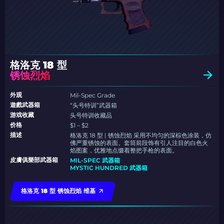
格洛克 18 型
锈蚀烈焰
外观
Mil-Spec Grade
遊戲武器箱
“头号特训”武器箱
游戏收藏
头号特训收藏品
价格
$1 – $2
描述
格洛克 18 型 | 锈蚀烈焰 采用不均匀的深棕色涂装，仿
佛严重锈蚀的表面。套筒前段饰有引人注目的白色火
焰图案，优雅地点缀着整把手枪的表面。
皮膚俱樂部武器箱
MIL-SPEC 武器箱
MYSTIC HUNDRED 武器箱
格洛克 18 型 锈蚀烈焰 维基