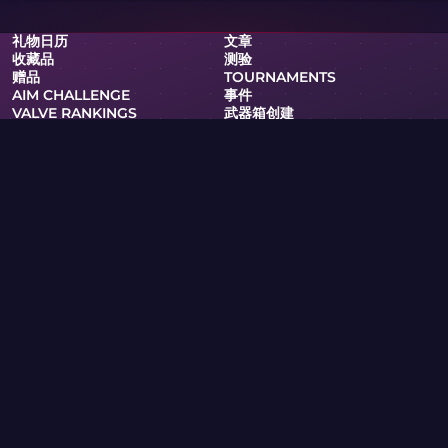
礼物日历
文章
收藏品
测验
赠品
TOURNAMENTS
AIM CHALLENGE
事件
VALVE RANKINGS
武器箱创建
俱乐部
支持
隐私政策
服务条款
RSS
武器箱與遊戲
皮膚維基
周边商品
PRO
Skin.Club © 2026
您可以以最优惠的价格获取您喜爱的皮肤。所有交易通过Steam机
器人自动进行。
MOONTAIN LTD，塞浦路斯尼科西亚Kypranoros街13号，205办
公室，邮编1061
如果您是版权所有者，并在本网站发现侵犯您版权的内容，请通过电
子邮件 community@skin.club 与我们联系。我们将尽快审核您的
请求。
刀箱
AWP 武器箱