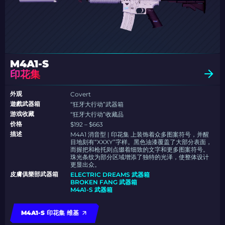
M4A1-S
印花集
外观
Covert
遊戲武器箱
“狂牙大行动”武器箱
游戏收藏
“狂牙大行动”收藏品
价格
$192 – $663
描述
M4A1 消音型 | 印花集 上装饰着众多图案符号，并醒
目地刻有“XXXY”字样。黑色油漆覆盖了大部分表面，
而握把和枪托则点缀着细致的文字和更多图案符号。
珠光条纹为部分区域增添了独特的光泽，使整体设计
更显出众。
皮膚俱樂部武器箱
ELECTRIC DREAMS 武器箱
BROKEN FANG 武器箱
M4A1-S 武器箱
M4A1-S 印花集 维基