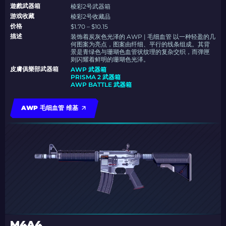
遊戲武器箱
棱彩2号武器箱
游戏收藏
棱彩2号收藏品
价格
$1.70 – $10.15
描述
装饰着炭灰色光泽的 AWP | 毛细血管 以一种轻盈的几
何图案为亮点，图案由纤细、平行的线条组成。其背
景是青绿色与珊瑚色血管状纹理的复杂交织，而弹匣
则闪耀着鲜明的珊瑚色光泽。
皮膚俱樂部武器箱
AWP 武器箱
PRISMA 2 武器箱
AWP BATTLE 武器箱
AWP 毛细血管 维基
M4A4