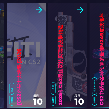
CS2中适合各种预算的最佳M249皮肤推荐
选
6
]
十月 31 2024
一月 09
四月 14
2
0
2
6
年
C
S
2
最
佳
双
持
贝
瑞
塔
皮
肤
精
项目
项目
10
10
收藏品
收藏品
收藏品
C
S
2
必
买
十
大
涂
鸦
[
2
0
2