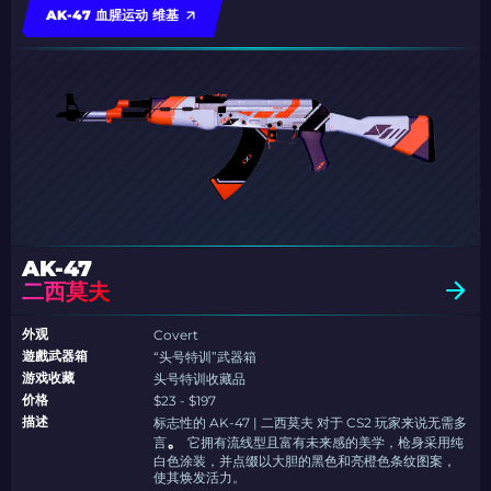
AK-47 血腥运动 维基
AK-47
二西莫夫
外观
Covert
遊戲武器箱
“头号特训”武器箱
游戏收藏
头号特训收藏品
价格
$23 - $197
描述
标志性的 AK-47 | 二西莫夫 对于 CS2 玩家来说无需多
。
言
它拥有流线型且富有未来感的美学，枪身采用纯
白色涂装，并点缀以大胆的黑色和亮橙色条纹图案，
使其焕发活力。