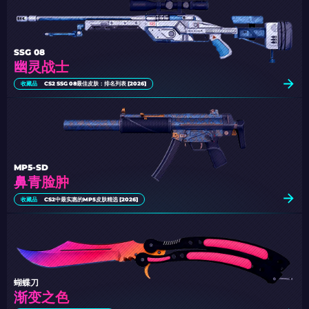
SSG 08
幽灵战士
收藏品
CS2 SSG 08最佳皮肤：排名列表 [2026]
MP5-SD
鼻青脸肿
收藏品
CS2中最实惠的MP5皮肤精选 [2026]
蝴蝶刀
渐变之色