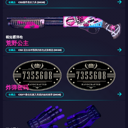
收藏品
CS2最昂贵的刀具 [2026]
截短霰弹枪
荒野公主
收藏品
CS2 适合各种预算的粉色皮肤精选 [2026]
炸弹密码
收藏品
CS2中最佳实惠又美观的贴纸推荐 [2026]