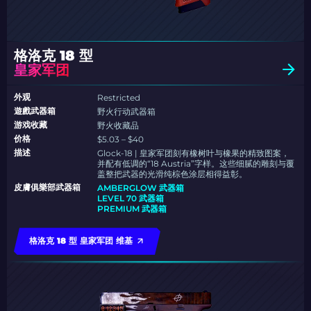
格洛克 18 型
皇家军团
外观
Restricted
遊戲武器箱
野火行动武器箱
游戏收藏
野火收藏品
价格
$5.03 – $40
描述
Glock-18 | 皇家军团刻有橡树叶与橡果的精致图案，
并配有低调的“18 Austria”字样。这些细腻的雕刻与覆
盖整把武器的光滑纯棕色涂层相得益彰。
皮膚俱樂部武器箱
AMBERGLOW 武器箱
LEVEL 70 武器箱
PREMIUM 武器箱
格洛克 18 型 皇家军团 维基