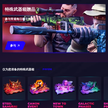
特殊武器箱贈品
参与常规每日箱子抽奖
参与
仅为您准备的特殊武器箱
所有武器箱
STEEL
CANON
NEW TO
GALACTIC
S
SAMURAI
EVENT
TOWN
PHASES
PR