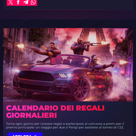
CALENDARIO DEI REGALI
GIORNALIERI
Torna ogni giorno per ricevere regali e partecipare al concorso a premi per il
premio principale: un viaggio per due a Parigi per assistere al torneo di CS2.