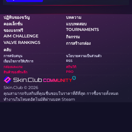
ปฏิทินของขวัญ
บทความ
คอลเล็กชั่น
แบบทดสอบ
TOURNAMENTS
ของแจกฟรี
AIM CHALLENGE
กิจกรรม
VALVE RANKINGS
การสร้างกล่อง
คลับ
การสนับสนุน
นโยบายความเป็นส่วนตัว
RSS
เงื่อนไขการให้บริการ
กล่องและเกม
สกินวิกิ
PRO
สินค้าของที่ระลึก
Skin.Club © 2026
คุณสามารถรับสกินที่คุณชื่นชอบในราคาที่ดีที่สุด การซื้อขายทั้งหมด
ทำงานในโหมดอัตโนมัติผ่านบอท Steam
MOONTAIN LTD, 13 ถนนคีปราโนรอส, สำนักงาน 205, 1061, นิโคเซีย,
ไซปรัส
หากคุณเป็นเจ้าของลิขสิทธิ์และพบเนื้อหาบนเว็บไซต์ที่ละเมิดสิทธิ์ของคุณ
กรุณาติดต่อเราทางอีเมลที่ community@skin.club เราจะตรวจสอบ
คำขอของคุณโดยเร็วที่สุด