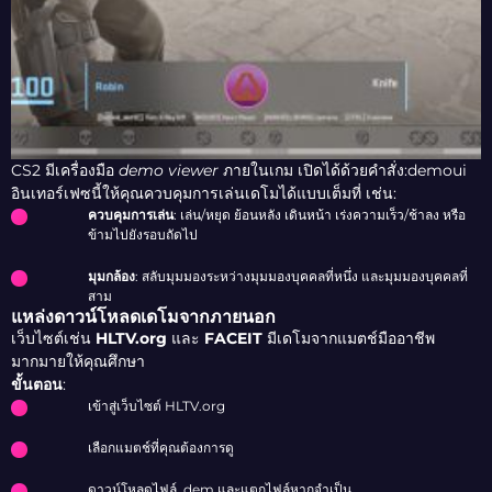
CS2 มีเครื่องมือ
demo viewer
ภายในเกม เปิดได้ด้วยคำสั่ง:
d
emoui
อินเทอร์เฟซนี้ให้คุณควบคุมการเล่นเดโมได้แบบเต็มที่ เช่น:
ควบคุมการเล่น
: เล่น/หยุด ย้อนหลัง เดินหน้า เร่งความเร็ว/ช้าลง หรือ
ข้ามไปยังรอบถัดไป
มุมกล้อง
: สลับมุมมองระหว่างมุมมองบุคคลที่หนึ่ง และมุมมองบุคคลที่
สาม
แหล่งดาวน์โหลดเดโมจากภายนอก
เว็บไซต์เช่น
HLTV.org
และ
FACEIT
มีเดโมจากแมตช์มืออาชีพ
มากมายให้คุณศึกษา
ขั้นตอน
:
เข้าสู่เว็บไซต์ HLTV.org
เลือกแมตช์ที่คุณต้องการดู
ดาวน์โหลดไฟล์ .dem และแตกไฟล์หากจำเป็น