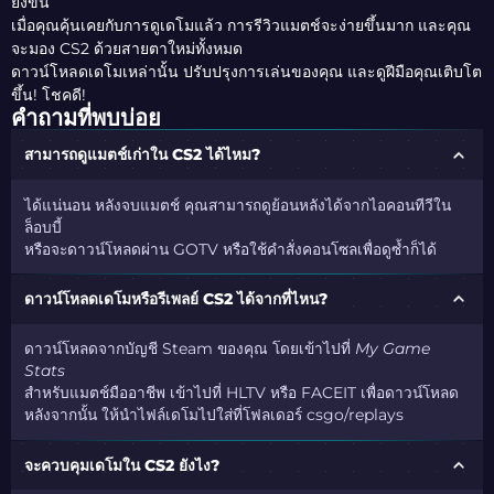
ยิ่งขึ้น
เมื่อคุณคุ้นเคยกับการดูเดโมแล้ว การรีวิวแมตช์จะง่ายขึ้นมาก และคุณ
จะมอง CS2 ด้วยสายตาใหม่ทั้งหมด
ดาวน์โหลดเดโมเหล่านั้น ปรับปรุงการเล่นของคุณ และดูฝีมือคุณเติบโต
ขึ้น! โชคดี!
คำถามที่พบบ่อย
สามารถดูแมตช์เก่าใน CS2 ได้ไหม?
ได้แน่นอน หลังจบแมตช์ คุณสามารถดูย้อนหลังได้จากไอคอนทีวีใน
ล็อบบี้
หรือจะดาวน์โหลดผ่าน GOTV หรือใช้คำสั่งคอนโซลเพื่อดูซ้ำก็ได้
ดาวน์โหลดเดโมหรือรีเพลย์ CS2 ได้จากที่ไหน?
ดาวน์โหลดจากบัญชี Steam ของคุณ โดยเข้าไปที่
My Game
Stats
สำหรับแมตช์มืออาชีพ เข้าไปที่ HLTV หรือ FACEIT เพื่อดาวน์โหลด
หลังจากนั้น ให้นำไฟล์เดโมไปใส่ที่โฟลเดอร์
csgo/replays
จะควบคุมเดโมใน CS2 ยังไง?