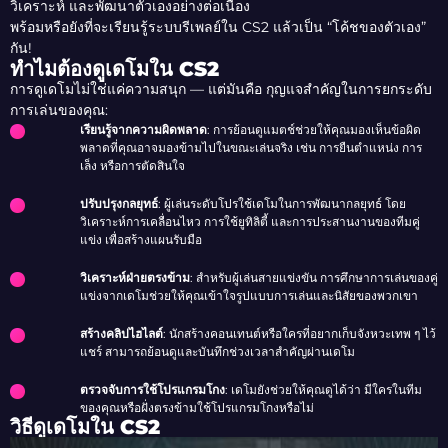
วิเคราะห์ และพัฒนาตัวเองอย่างต่อเนื่อง
พร้อมหรือยังที่จะเรียนรู้ระบบรีเพลย์ใน CS2 แล้วเป็น “โค้ชของตัวเอง”
กัน!
ทำไมต้องดูเดโมใน CS2
การดูเดโมไม่ใช่แค่ความสนุก — แต่มันคือ กุญแจสำคัญในการยกระดับ
การเล่นของคุณ:
เรียนรู้จากความผิดพลาด
: การย้อนดูแมตช์ช่วยให้คุณมองเห็นข้อผิด
พลาดที่คุณอาจมองข้ามไปในขณะเล่นจริง เช่น การยืนตำแหน่ง การ
เล็ง หรือการตัดสินใจ
ปรับปรุงกลยุทธ์
: ผู้เล่นระดับโปรใช้เดโมในการพัฒนากลยุทธ์ โดย
วิเคราะห์การเคลื่อนไหว การใช้ยูทิลิตี้ และการประสานงานของทีมคู่
แข่ง เพื่อสร้างแผนรับมือ
วิเคราะห์ฝ่ายตรงข้าม
: สำหรับผู้เล่นสายแข่งขัน การศึกษาการเล่นของคู่
แข่งจากเดโมช่วยให้คุณเข้าใจรูปแบบการเล่นและนิสัยของพวกเขา
สร้างคลิปไฮไลต์
: นักสร้างคอนเทนต์หรือใครที่อยากเก็บจังหวะเทพ ๆ ไว้
แชร์ สามารถย้อนดูและบันทึกช่วงเวลาสำคัญผ่านเดโม
ตรวจจับการใช้โปรแกรมโกง
: เดโมยังช่วยให้คุณดูได้ว่า มีใครในทีม
ของคุณหรือฝั่งตรงข้ามใช้โปรแกรมโกงหรือไม่
วิธีดูเดโมใน CS2