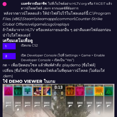
แมตช์จากมืออาชีพ
: ไปที่เว็บไซต์อย่าง HLTV.org หรือ FACEIT แล้ว
ดาวน์โหลดไฟล์
.
dem
จากแมตช์ที่ต้องการ
หลังจากดาวน์โหลดแล้ว ให้นำไฟล์ไปไว้ในโฟลเดอร์นี้:
C:\Program
Files (x86)\Steam\steamapps\common\Counter-Strike
Global Offensive\game\csgo\replays
ถ้าไฟล์มาจาก HLTV หรือแหล่งภายนอกอื่น ๆ อย่าลืมแตกไฟล์ออกก่อน
นำไปใส่โฟลเดอร์
เตรียมเดโมเพื่อดู
เปิดเกม CS2
เปิด
Developer Console
(ไปที่ Settings > Game > Enable
Developer Console → เปิดเป็น “Yes”)
กด
~
เพื่อเปิดคอนโซล แล้วพิมพ์คำสั่ง: playdemo [ชื่อไฟล์]
เปลี่ยน [ชื่อไฟล์] เป็นชื่อของไฟล์เดโมที่คุณดาวน์โหลด (ไม่ต้องใส่
.dem)
ใช้ DEMO VIEWER ในเกม