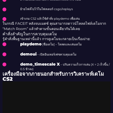
ย้ายไฟล์ไปไว้ในโฟลเดอร์ csgo/replays
เข้าเกม CS2 แล้วใช้คำสั่ง playdemo เพื่อเล่น
ในกรณี FACEIT หลังจบแมตช์ คุณสามารถดาวน์โหลดไฟล์เดโมจาก
“Match Room” แล้วทำตามขั้นตอนเดียวกันได้เลย
คำสั่งสำคัญในการควบคุมเดโม
รู้คำสั่งพื้นฐานเหล่านี้แล้ว การดูเดโมจะกลายเป็นเรื่องง่าย:
playdemo
[ชื่อเดโม] – โหลดและเล่นเดโม
demoui
– เปิดอินเทอร์เฟซควบคุมเดโม
demo_timescale X
– ปรับความเร็วการเล่น (X = 2 เร็วขึ้น /
0.5 ช้าลง)
เครื่องมือจากภายนอกสำหรับการวิเคราะห์เดโม
CS2