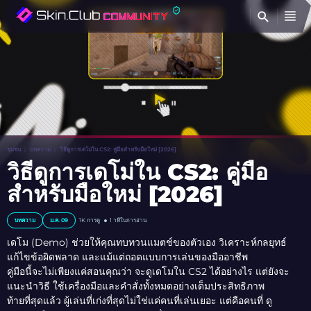
ค้
ชุมชน
บทความ
วิธีดูการเดโม่ใน CS2: คู่มือสำหรับมือใหม่ [2026]
วิธีดูการเดโม่ใน CS2: คู่มือ
สำหรับมือใหม่ [2026]
บทความ
ม.ค. 09
1K
การดู
1 าทีในการอ่าน
เดโม (Demo) ช่วยให้คุณทบทวนแมตช์ของตัวเอง วิเคราะห์กลยุทธ์
แก้ไขข้อผิดพลาด และแม้แต่ถอดแบบการเล่นของมืออาชีพ
คู่มือนี้จะไม่เพียงแค่สอนคุณว่า จะดูเดโมใน CS2 ได้อย่างไร แต่ยังจะ
แนะนำวิธี ใช้เครื่องมือและคำสั่งทั้งหมดอย่างเต็มประสิทธิภาพ
ท้ายที่สุดแล้ว ผู้เล่นที่เก่งที่สุดไม่ใช่แค่คนที่เล่นเยอะ แต่คือคนที่ ดู