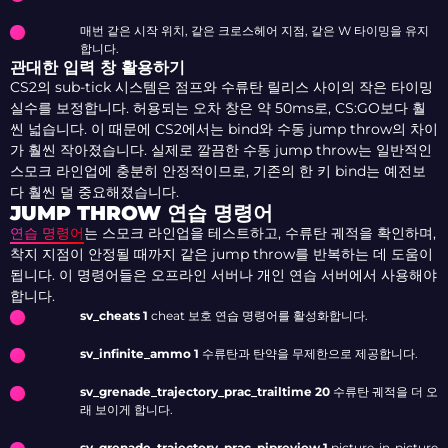
매번 같은 시작 위치, 같은 크로스헤어 지점, 같은 W 타이밍을 유지
합니다.
관대한 입력 창 활용하기
CS2의 sub-tick 시스템은 점프와 수류탄 릴리스 사이의 작은 타이밍
실수를 보정합니다. 허용되는 오차 창은 약 50ms로, CS:GO보다 훨
씬 넓습니다. 이 때문에 CS2에서는 bind와 수동 jump throw의 차이
가 훨씬 작아졌습니다. 실제로 깔끔한 수동 jump throw는 일반적인
스모크 라인업에 충분히 안정적이므로, 기존의 한 키 bind는 예전보
다 훨씬 덜 중요해졌습니다.
JUMP THROW 연습 명령어
연습 명령어
는 스모크 라인업을 테스트하고, 수류탄 궤적을 확인하며,
착지 지점이 안정될 때까지 같은 jump throw를 반복하는 데 도움이
됩니다. 이 명령어들은 오프라인 서버나 개인 연습 서버에서 사용해야
합니다.
sv_cheats 1
cheat 보호 연습 명령어를 활성화합니다.
sv_infinite_ammo 1
수류탄과 탄약을 무제한으로 제공합니다.
sv_grenade_trajectory_prac_trailtime 20
수류탄 궤적을 더 오
래 보이게 합니다.
sv_grenade_trajectory_prac_pipreview 1
picture-in-picture