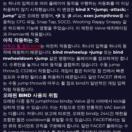
는 하나의 입력으로 여러 플레이어 동작을 수행하는 자동화를 더 이상
허용하지 않기 시작했습니다. 이 변경은
bind X “+jump; -attack; -
jump”
같은 오래된 명령어,
+jt
및
-jt
alias,
exec jumpthrow
를 사
용하는 CFG 파일, Snap Tap, SOCD, Wooting Rappy Snappy 같
은 하드웨어 기능에 영향을 주었습니다. 이 제한은 Valve 매치메이킹
과 Premier에 적용됩니다.
아직 작동하는 것
마우스 휠 점프 bind
는 여전히 작동합니다. 하나의 입력을 하나의 동
작에 매핑하기 때문입니다.
bind mwheelup +jump
또는
bind
mwheeldown +jump
같은 명령어는 플레이어를 점프하게만 합니
다. 수류탄을 놓거나 여러 동작을 결합하지 않습니다. 수동 jump
throw도 CS2에서 작동합니다. 게임이 짧은 타이밍 창 안에서 빠른
점프와 수류탄 릴리스를 허용하기 때문입니다. 일반 FACEIT 큐에서
는 수동 jump throw와 마우스 휠 점프 bind가 일반적인 게임 입력
처럼 작동합니다.
오래된 BIND 사용의 위험
오래된 다중 동작 jumpthrow bind는 Valve 공식 서버에서 kick을
당하게 만들 수 있습니다. 이는 치팅으로 인한 전통적인 VAC ban과
는 다릅니다. 커뮤니티 보고에 따르면, 오래된 bind는 24시간 제한을
포함한 짧은 cooldown을 유발할 수도 있습니다. FACEIT에서는 일
반 큐와 토너먼트 규칙을 구분해야 합니다. 일반 FACEIT 플레이는 수