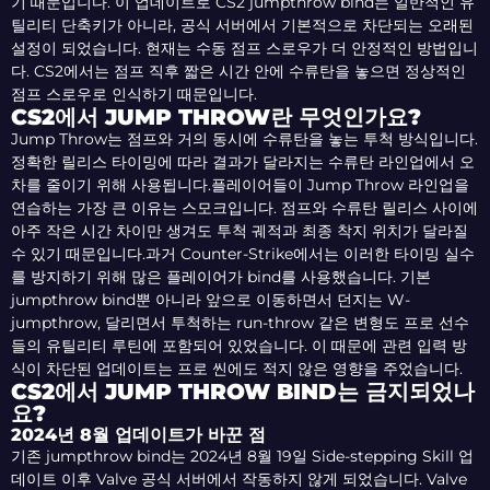
기 때문입니다. 이 업데이트로 CS2 jumpthrow bind는 일반적인 유
틸리티 단축키가 아니라, 공식 서버에서 기본적으로 차단되는 오래된
설정이 되었습니다. 현재는 수동 점프 스로우가 더 안정적인 방법입니
다. CS2에서는 점프 직후 짧은 시간 안에 수류탄을 놓으면 정상적인
점프 스로우로 인식하기 때문입니다.
CS2에서 JUMP THROW란 무엇인가요?
Jump Throw는 점프와 거의 동시에 수류탄을 놓는 투척 방식입니다.
정확한 릴리스 타이밍에 따라 결과가 달라지는 수류탄 라인업에서 오
차를 줄이기 위해 사용됩니다.플레이어들이 Jump Throw 라인업을
연습하는 가장 큰 이유는 스모크입니다. 점프와 수류탄 릴리스 사이에
아주 작은 시간 차이만 생겨도 투척 궤적과 최종 착지 위치가 달라질
수 있기 때문입니다.과거 Counter-Strike에서는 이러한 타이밍 실수
를 방지하기 위해 많은 플레이어가 bind를 사용했습니다. 기본
jumpthrow bind뿐 아니라 앞으로 이동하면서 던지는 W-
jumpthrow, 달리면서 투척하는 run-throw 같은 변형도 프로 선수
들의 유틸리티 루틴에 포함되어 있었습니다. 이 때문에 관련 입력 방
식이 차단된 업데이트는 프로 씬에도 적지 않은 영향을 주었습니다.
CS2에서 JUMP THROW BIND는 금지되었나
요?
2024년 8월 업데이트가 바꾼 점
기존 jumpthrow bind는 2024년 8월 19일 Side-stepping Skill 업
데이트 이후 Valve 공식 서버에서 작동하지 않게 되었습니다. Valve