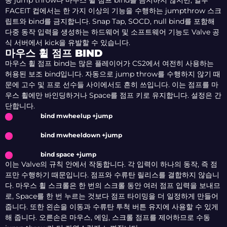
동 jump throw나 마우스 휠 점프 bind를 금지하지 않지만, 일부
FACEIT 컵에서는 한 가지 이상의 기능을 수행하는 jumpthrow 스크
립트와 bind를 금지합니다. Snap Tap, SOCD, null bind를 포함해
다중 동작 입력을 생성하는 하드웨어 및 소프트웨어 기능도 Valve 공
식 서버에서 kick을 유발할 수 있습니다.
마우스 휠 점프 BIND
마우스 휠 점프 bind는 많은 플레이어가 CS2에서 여전히 사용하는
허용된 보조 bind입니다. 자동으로 jump throw를 수행하지 않기 때
문에 고수 및 프로 선수들 사이에서도 흔히 쓰입니다. 이는 점프를 마
우스 휠에만 바인딩하거나 Space를 점프 키로 유지합니다. 설정은 간
단합니다.
bind mwheelup +jump
bind mwheeldown +jump
bind space +jump
이는 Valve의 규칙 안에서 작동합니다. 각 입력이 하나의 동작, 즉 점
프만 수행하기 때문입니다. 점프와 수류탄 릴리스를 결합하지 않습니
다. 마우스 휠 스크롤은 한 번의 스크롤 동안 여러 점프 입력을 보내므
로, Space를 한 번 누르는 것보다 점프 타이밍을 더 일정하게 만들어
줍니다. 또한 왼손을 이동과 수류탄 투척 버튼 유지에 사용할 수 있게
해 줍니다. 오른손은 마우스, 에임, 스크롤 점프를 제어하므로 수동