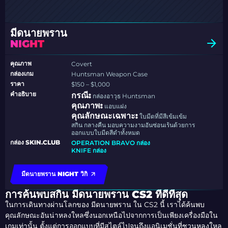
มีดนายพราน
NIGHT
คุณภาพ
Covert
กล่องเกม
Huntsman Weapon Case
ราคา
$150 – $1,000
คำอธิบาย
กรณี:
กล่องอาวุธ Huntsman
คุณภาพ:
แอบแฝง
คุณลักษณะเฉพาะ:
ใบมีดที่มีสีเข้มเข้ม
สกิน กลางคืน มอบความงามอันซ่อนเร้นด้วยการ
ออกแบบใบมีดสีดำทั้งหมด
กล่อง SKIN.CLUB
OPERATION BRAVO กล่อง
KNIFE กล่อง
มีดนายพราน NIGHT วิกิ
การค้นพบสกิน มีดนายพราน CS2 ที่ดีที่สุด
ในการเดินทางผ่านโลกของ มีดนายพราน ใน CS2 นี้ เราได้ค้นพบ
คุณลักษณะอันน่าหลงใหลซึ่งนอกเหนือไปจากการเป็นเพียงเครื่องมือใน
เกมเท่านั้น ตั้งแต่การออกแบบที่มีสไตล์ไปจนถึงแอนิเมชั่นที่ชวนหลงใหล