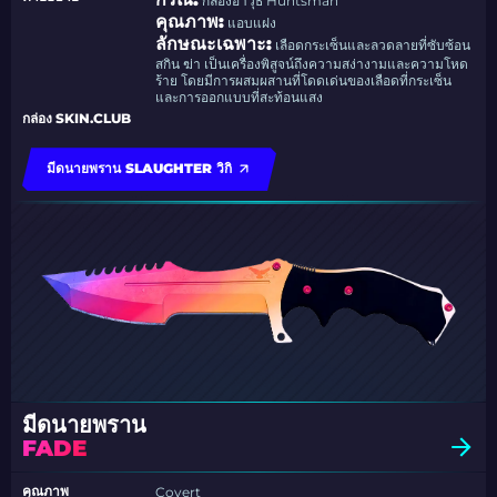
กล่องอาวุธ Huntsman
คุณภาพ:
แอบแฝง
ลักษณะเฉพาะ:
เลือดกระเซ็นและลวดลายที่ซับซ้อน
สกิน ฆ่า เป็นเครื่องพิสูจน์ถึงความสง่างามและความโหด
ร้าย โดยมีการผสมผสานที่โดดเด่นของเลือดที่กระเซ็น
และการออกแบบที่สะท้อนแสง
กล่อง SKIN.CLUB
มีดนายพราน SLAUGHTER วิกิ
มีดนายพราน
FADE
คุณภาพ
Covert