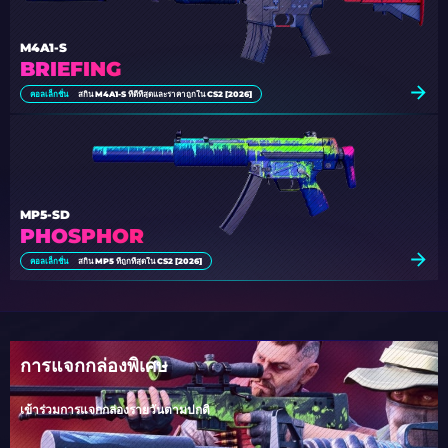
M4A1-S
BRIEFING
คอลเล็กชั่น
สกิน M4A1-S ที่ดีที่สุดและราคาถูกใน CS2 [2026]
MP5-SD
PHOSPHOR
คอลเล็กชั่น
สกิน MP5 ที่ถูกที่สุดใน CS2 [2026]
การแจกกล่องพิเศษ
เข้าร่วมการแจกกล่องรายวันตามปกติ