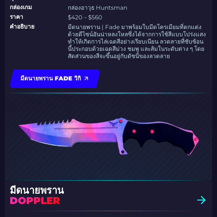
กล่องเกม
กล่องอาวุธ Huntsman
ราคา
$420 – $560
คำอธิบาย
มีดนายพราน | Fade มาพร้อมใบมีดโครเมียมที่ตกแต่ง
ด้วยดีไซน์อันน่าหลงใหลซึ่งได้จากการใช้สีแบบโปร่งแสง
ทำให้เกิดการไล่เฉดสีอย่างเรียบเนียน ลวดลายที่ซับซ้อน
นี้ประกอบด้วยเฉดสีม่วง ชมพู และส้มในระดับต่าง ๆ โดย
สัดส่วนของสีจะขึ้นอยู่กับดัชนีของลวดลาย
มีดนายพราน FADE วิกิ
มีดนายพราน
DOPPLER