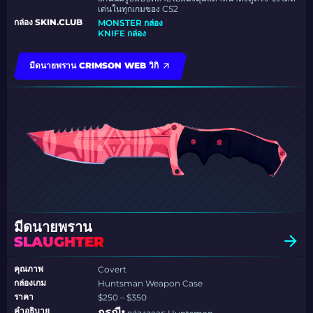
เด่นในทุกเกมของ CS2
กล่อง SKIN.CLUB
MONSTER กล่อง
KNIFE กล่อง
มีดนายพราน CRIMSON WEB วิกิ
มีดนายพราน
SLAUGHTER
คุณภาพ
Covert
กล่องเกม
Huntsman Weapon Case
ราคา
$250 – $350
คำอธิบาย
กรณี: