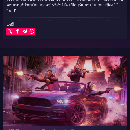
คอนเทนต์น่าสนใจ และอะไรที่ทำให้คนปิดแท็บภายในเวลาเพียง 10
วินาที
แชร์