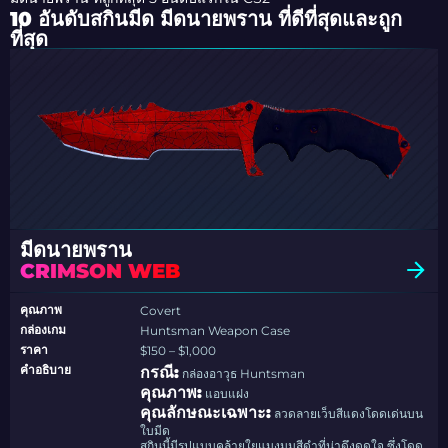
10 อันดับสกินมีด มีดนายพราน ที่ดีที่สุดและถูก
ที่สุด
มีดนายพราน
CRIMSON WEB
คุณภาพ
Covert
กล่องเกม
Huntsman Weapon Case
ราคา
$150 – $1,000
คำอธิบาย
กรณี:
กล่องอาวุธ Huntsman
คุณภาพ:
แอบแฝง
คุณลักษณะเฉพาะ:
ลวดลายเว็บสีแดงโดดเด่นบน
ใบมีด
สกินนี้มีรูปแบบคล้ายใยแมงมุมสีดำที่น่าดึงดูดใจ ซึ่งโดด