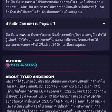
ใช่ มีด มีดนายพราน ได้รับการยกย่องอย่างสูงใน CS2 ในด้านความ
สวยงาม แอนิเมชั่น และราคาไม่แพง พวกมันยังมีประสิทธิภาพในเกม
อีกด้วย ทำให้พวกมันเป็นตัวเลือกยอดนิยมในหมู่ผู้เล่น
ทำไมมีด มีดนายพราน ถึงถูกมาก?
มีด มีดนายพราน มีราคาไม่แพงนักเนื่องจากมีอยู่ในหมวดหมู่ลับ ทำให้
ผู้เล่นเข้าถึงได้หลากหลายมากขึ้น นอกจากนี้ความนิยมยังช่วยให้
ตลาดสามารถแข่งขันได้ซึ่งส่งผลให้มีราคาที่สมเหตุสมผล
AUTHOR
TYLER ANDERSON
ABOUT TYLER ANDERSON
หลังจากได้รับบาดเจ็บที่ขา ผมเปลี่ยนจากการเล่นเบสจัมพ์มาล่าหัวใน
เกม และไม่เคยหันกลับไปมองอีกเลย ผมเล่น CS มาประมาณ 10 ปี
แล้ว เริ่มตั้งแต่เวอร์ชัน 1.6 และยังคงเล่น CS2 อย่างจริงจังจนถึงทุกวัน
นี้ ปัจจุบันอยู่ที่ Faceit Level 10 ผมติดตามการแข่งขันระดับอาชีพ
อย่างใกล้ชิดมาตั้งแต่ยุค CS:GO โดย NiKo คือผู้เล่นคนโปรดของผม
และจะเป็นเช่นนั้นตลอดไป ตลอด 4 ปีที่ผ่านมา ผมทำงานด้านการ
เขียนและแก้ไขไกด์รวมถึงบทความต่าง ๆ ดังนั้นผมจึงรู้ดีว่าอะไรทำให้