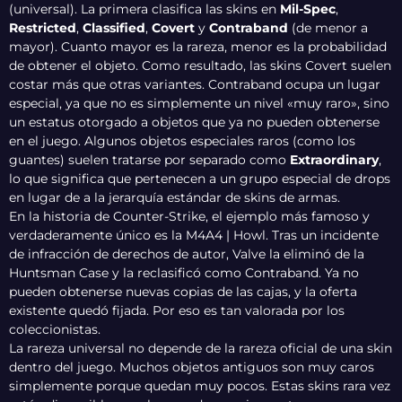
(universal). La primera clasifica las skins en
Mil-Spec
,
Restricted
,
Classified
,
Covert
y
Contraband
(de menor a
mayor). Cuanto mayor es la rareza, menor es la probabilidad
de obtener el objeto. Como resultado, las skins Covert suelen
costar más que otras variantes. Contraband ocupa un lugar
especial, ya que no es simplemente un nivel «muy raro», sino
un estatus otorgado a objetos que ya no pueden obtenerse
en el juego. Algunos objetos especiales raros (como los
guantes) suelen tratarse por separado como
Extraordinary
,
lo que significa que pertenecen a un grupo especial de drops
en lugar de a la jerarquía estándar de skins de armas.
En la historia de Counter-Strike, el ejemplo más famoso y
verdaderamente único es la M4A4 | Howl. Tras un incidente
de infracción de derechos de autor, Valve la eliminó de la
Huntsman Case y la reclasificó como Contraband. Ya no
pueden obtenerse nuevas copias de las cajas, y la oferta
existente quedó fijada. Por eso es tan valorada por los
coleccionistas.
La rareza universal no depende de la rareza oficial de una skin
dentro del juego. Muchos objetos antiguos son muy caros
simplemente porque quedan muy pocos. Estas skins rara vez