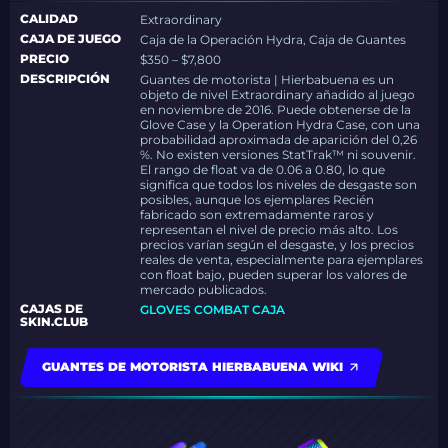
CALIDAD
Extraordinary
CAJA DE JUEGO
Caja de la Operación Hydra, Caja de Guantes
PRECIO
$350 – $7,800
DESCRIPCIÓN
Guantes de motorista | Hierbabuena es un
objeto de nivel Extraordinary añadido al juego
en noviembre de 2016. Puede obtenerse de la
Glove Case y la Operation Hydra Case, con una
probabilidad aproximada de aparición del 0,26
%. No existen versiones StatTrak™ ni souvenir.
El rango de float va de 0.06 a 0.80, lo que
significa que todos los niveles de desgaste son
posibles, aunque los ejemplares Recién
fabricado son extremadamente raros y
representan el nivel de precio más alto. Los
precios varían según el desgaste, y los precios
reales de venta, especialmente para ejemplares
con float bajo, pueden superar los valores de
mercado publicados.
CAJAS DE
GLOVES COMBAT CAJA
SKIN.CLUB
GUANTES DE MOTORISTA HIERBABUENA WIKI