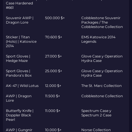
Case Hardened
#661
Souvenir AWP |
500.000 $+
Cobblestone Souvenir
Dragon Lore
Packages / The
Cobblestone Collection
Sticker | Titan
70.600 $+
EMS Katowice 2014
(Holo) | Katowice
Legends
2014
Sport Gloves |
27.000 $+
Glove Case y Operation
Hedge Maze
Hydra Case
Sport Gloves |
25.000 $+
Glove Case y Operation
Pandora’s Box
Hydra Case
AK-47 | Wild Lotus
12.000 $+
The St. Marc Collection
AWP | Dragon
11.500 $+
Cobblestone Collection
Lore
Butterfly Knife |
11.000 $+
Spectrum Case y
Doppler Black
Spectrum 2 Case
Pearl
AWP | Gungnir
10.000 $+
Norse Collection