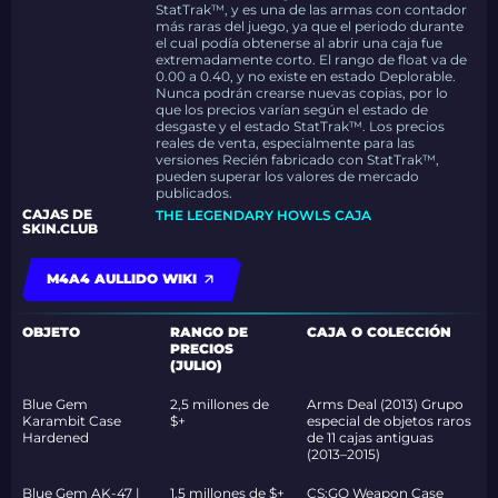
StatTrak™, y es una de las armas con contador
más raras del juego, ya que el periodo durante
el cual podía obtenerse al abrir una caja fue
extremadamente corto. El rango de float va de
0.00 a 0.40, y no existe en estado Deplorable.
Nunca podrán crearse nuevas copias, por lo
que los precios varían según el estado de
desgaste y el estado StatTrak™. Los precios
reales de venta, especialmente para las
versiones Recién fabricado con StatTrak™,
pueden superar los valores de mercado
publicados.
CAJAS DE
THE LEGENDARY HOWLS CAJA
SKIN.CLUB
M4A4 AULLIDO WIKI
OBJETO
RANGO DE
CAJA O COLECCIÓN
PRECIOS
(JULIO)
Blue Gem
2,5 millones de
Arms Deal (2013) Grupo
Karambit Case
$+
especial de objetos raros
Hardened
de 11 cajas antiguas
(2013–2015)
Blue Gem AK-47 |
1,5 millones de $+
CS:GO Weapon Case