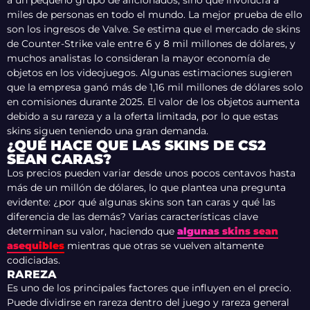
a un pequeño grupo de aficionados, sino que involucra a
miles de personas en todo el mundo. La mejor prueba de ello
son los ingresos de Valve. Se estima que el mercado de skins
de Counter-Strike vale entre 6 y 8 mil millones de dólares, y
muchos analistas lo consideran la mayor economía de
objetos en los videojuegos. Algunas estimaciones sugieren
que la empresa ganó más de 1,16 mil millones de dólares solo
en comisiones durante 2025. El valor de los objetos aumenta
debido a su rareza y a la oferta limitada, por lo que estas
skins siguen teniendo una gran demanda.
¿QUÉ HACE QUE LAS SKINS DE CS2
SEAN CARAS?
Los precios pueden variar desde unos pocos centavos hasta
más de un millón de dólares, lo que plantea una pregunta
evidente: ¿por qué algunas skins son tan caras y qué las
diferencia de las demás? Varias características clave
determinan su valor, haciendo que
algunas skins sean
asequibles
mientras que otras se vuelven altamente
codiciadas.
RAREZA
Es uno de los principales factores que influyen en el precio.
Puede dividirse en rareza dentro del juego y rareza general