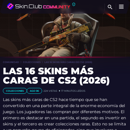
E
COMUNIDAD
COLECCIONES
LAS 16 SKINS MÁS CARAS DE CS2 (2026)
LAS 16 SKINS MÁS
CARAS DE CS2 (2026)
COLECCIONES
AGO 06
22K
VISTAS
17 MINUTOS LEÍDOS
Las skins más caras de CS2 hace tiempo que se han
convertido en una parte integral de la enorme economía del
juego. Los jugadores las compran por diferentes motivos. El
primero es destacar en una partida, el segundo es invertir en
skins y el tercero es crear colecciones raras. Esto no se limita