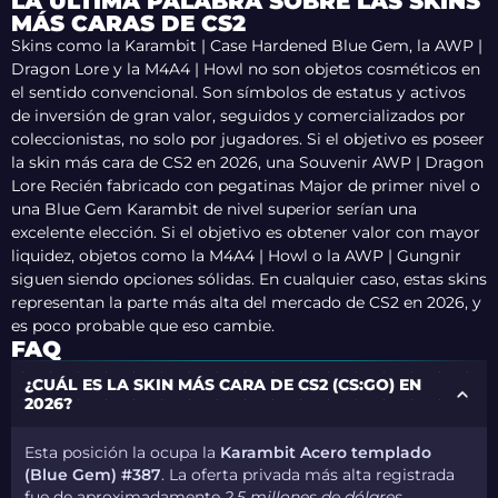
LA ÚLTIMA PALABRA SOBRE LAS SKINS
MÁS CARAS DE CS2
Skins como la Karambit | Case Hardened Blue Gem, la AWP |
Dragon Lore y la M4A4 | Howl no son objetos cosméticos en
el sentido convencional. Son símbolos de estatus y activos
de inversión de gran valor, seguidos y comercializados por
coleccionistas, no solo por jugadores.
Si el objetivo es poseer
la skin más cara de CS2 en 2026, una Souvenir AWP | Dragon
Lore Recién fabricado con pegatinas Major de primer nivel o
una Blue Gem Karambit de nivel superior serían una
excelente elección. Si el objetivo es obtener valor con mayor
liquidez, objetos como la M4A4 | Howl o la AWP | Gungnir
siguen siendo opciones sólidas. En cualquier caso, estas skins
representan la parte más alta del mercado de CS2 en 2026, y
es poco probable que eso cambie.
FAQ
¿CUÁL ES LA SKIN MÁS CARA DE CS2 (CS:GO) EN
2026?
Esta posición la ocupa la
Karambit Acero templado
(Blue Gem) #387
. La oferta privada más alta registrada
fue de aproximadamente
2,5 millones de dólares
.