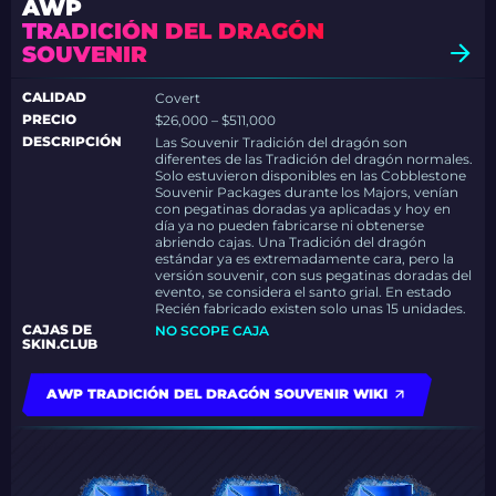
AWP
TRADICIÓN DEL DRAGÓN
SOUVENIR
CALIDAD
Covert
PRECIO
$26,000 – $511,000
DESCRIPCIÓN
Las Souvenir Tradición del dragón son
diferentes de las Tradición del dragón normales.
Solo estuvieron disponibles en las Cobblestone
Souvenir Packages durante los Majors, venían
con pegatinas doradas ya aplicadas y hoy en
día ya no pueden fabricarse ni obtenerse
abriendo cajas. Una Tradición del dragón
estándar ya es extremadamente cara, pero la
versión souvenir, con sus pegatinas doradas del
evento, se considera el santo grial. En estado
Recién fabricado existen solo unas 15 unidades.
CAJAS DE
NO SCOPE CAJA
SKIN.CLUB
AWP TRADICIÓN DEL DRAGÓN SOUVENIR WIKI