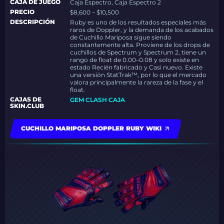
CAJA DE JUEGO
Caja Espectro, Caja Espectro 2
PRECIO
$8,600 – $10,500
DESCRIPCIÓN
Ruby es uno de los resultados especiales más
raros de Doppler, y la demanda de los acabados
de Cuchillo Mariposa sigue siendo
constantemente alta. Proviene de los drops de
cuchillos de Spectrum y Spectrum 2, tiene un
rango de float de 0.00–0.08 y solo existe en
estado Recién fabricado y Casi nuevo. Existe
una versión StatTrak™, por lo que el mercado
valora principalmente la rareza de la fase y el
float.
CAJAS DE
GEM CLASH CAJA
SKIN.CLUB
CUCHILLO MARIPOSA DOPPLER RUBY WIKI