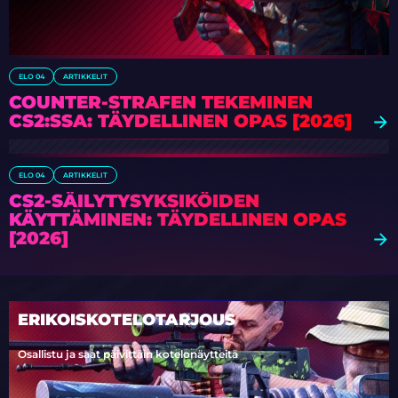
ELO 04
ARTIKKELIT
COUNTER-STRAFEN TEKEMINEN
CS2:SSA: TÄYDELLINEN OPAS [2026]
ELO 04
ARTIKKELIT
CS2-SÄILYTYSYKSIKÖIDEN
KÄYTTÄMINEN: TÄYDELLINEN OPAS
[2026]
ERIKOISKOTELOTARJOUS
Osallistu ja saat päivittäin kotelonäytteitä