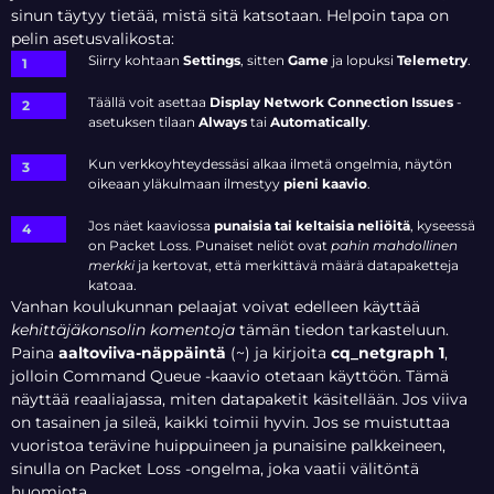
sinun täytyy tietää, mistä sitä katsotaan. Helpoin tapa on
pelin asetusvalikosta:
Siirry kohtaan
Settings
, sitten
Game
ja lopuksi
Telemetry
.
Täällä voit asettaa
Display Network Connection Issues
-
asetuksen tilaan
Always
tai
Automatically
.
Kun verkkoyhteydessäsi alkaa ilmetä ongelmia, näytön
oikeaan yläkulmaan ilmestyy
pieni kaavio
.
Jos näet kaaviossa
punaisia tai keltaisia neliöitä
, kyseessä
on Packet Loss. Punaiset neliöt ovat
pahin mahdollinen
merkki
ja kertovat, että merkittävä määrä datapaketteja
katoaa.
Vanhan koulukunnan pelaajat voivat edelleen käyttää
kehittäjäkonsolin komentoja
tämän tiedon tarkasteluun.
Paina
aaltoviiva-näppäintä
(~) ja kirjoita
cq_netgraph 1
,
jolloin Command Queue -kaavio otetaan käyttöön. Tämä
näyttää reaaliajassa, miten datapaketit käsitellään. Jos viiva
on tasainen ja sileä, kaikki toimii hyvin. Jos se muistuttaa
vuoristoa terävine huippuineen ja punaisine palkkeineen,
sinulla on Packet Loss -ongelma, joka vaatii välitöntä
huomiota.