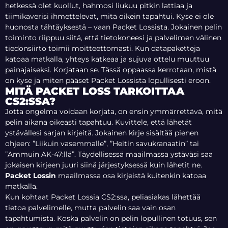
hetkessä olet kuollut, hahmosi liukuu pitkin lattiaa ja
tiimikaverisi ihmettelevät, mitä oikein tapahtui. Kyse ei ole
huonosta tähtäyksestä – vaan Packet Lossista. Jokainen pelin
toiminto riippuu siitä, että tietokoneesi ja palvelimen välinen
tiedonsiirto toimii moitteettomasti. Kun datapaketteja
katoaa matkalla, yhteys katkeaa ja sujuva ottelu muuttuu
painajaiseksi. Korjataan se. Tässä oppaassa kerrotaan, mistä
on kyse ja miten pääset Packet Lossista lopullisesti eroon.
MITÄ PACKET LOSS TARKOITTAA
CS2:SSA?
Jotta ongelma voidaan korjata, on ensin ymmärrettävä, mitä
pelin aikana oikeasti tapahtuu. Kuvittele, että lähetät
ystävällesi sarjan kirjeitä. Jokainen kirje sisältää pienen
ohjeen: ”Liikuin vasemmalle”, ”Heitin savukranaatin” tai
”Ammuin AK-47:llä”. Täydellisessä maailmassa ystäväsi saa
jokaisen kirjeen juuri siinä järjestyksessä kuin lähetit ne.
Packet Lossin
maailmassa osa kirjeistä kuitenkin katoaa
matkalla.
Kun kohtaat Packet Lossia CS2:ssa, peliasiakas lähettää
tietoa palvelimelle, mutta palvelin saa vain osan
tapahtumista. Koska palvelin on pelin lopullinen totuus, sen