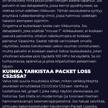
on
arvattava
, mitä puuttuvien tietojen aikana tapahtui. Jos
palvelin ei saa datapakettia, jossa kerrot pysähtyneesi, se
olettaa sinun edelleen liikkuvan. Tämän seurauksena syntyy
ärsyttävä
rubberbanding-ilmiö
, jossa hahmosi vedetään
takaisin aiempaan sijaintiin.
Ongelma ei kuitenkaan koske vain liikkumista. Jos
datapaketti, joka sisältää ”mouse 1” -klikkauksesi, ei koskaan
saavuta palvelinta, ottelun näkökulmasta et koskaan
painanut liipaisinta. Saatat nähdä veriroiskeet omalla
näytölläsi, koska tietokoneesi uskoo osuman onnistuneen,
mutta palvelin ei koskaan saanut tietoa laukauksesta, joten
vihollinen kävelee pois täydellä 100 HP:n terveydellä. Se on
turhauttavaa, epäreilua ja pilaa kilpailullisen pelaamisen
täysin.
KUINKA TARKISTAA PACKET LOSS
CS2:SSA?
Valve teki suuria muutoksia siihen, miten verkkoyhteyttä
seurataan siirryttäessä CS:GO:sta CS2:een. Vanha ja
luotettava
net_graph 1
, joka näkyi näytön alareunassa, on
historiaa. Sen tilalla on modernimpi (ja toisinaan hieman
hämmentävämpi) telemetriajärjestelmä. Jos haluat selvittää,
johtuuko kaksintaisteluiden häviäminen Packet Lossista,