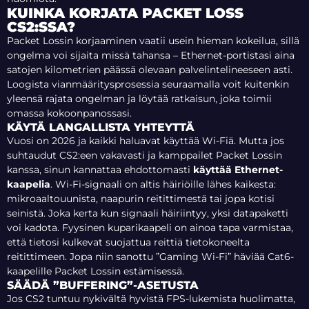
KUINKA KORJATA PACKET LOSS
CS2:SSA?
Packet Lossin korjaaminen vaatii usein hieman kokeilua, sillä
ongelma voi sijaita missä tahansa – Ethernet-portistasi aina
satojen kilometrien päässä olevaan palvelintelineeseen asti.
Loogista vianmääritysprosessia seuraamalla voit kuitenkin
yleensä rajata ongelman ja löytää ratkaisun, joka toimii
omassa kokoonpanossasi.
KÄYTÄ LANGALLISTA YHTEYTTÄ
Vuosi on 2026 ja kaikki haluavat käyttää Wi-Fiä. Mutta jos
suhtaudut CS2:een vakavasti ja kamppailet Packet Lossin
kanssa, sinun kannattaa ehdottomasti
käyttää Ethernet-
kaapelia
. Wi-Fi-signaali on altis häiriöille lähes kaikesta:
mikroaaltouunista, naapurin reitittimestä tai jopa kotisi
seinistä. Joka kerta kun signaali häiriintyy, yksi datapaketti
voi kadota. Fyysinen kuparikaapeli on ainoa tapa varmistaa,
että tietosi kulkevat suojattua reittiä tietokoneelta
reitittimeen. Jopa niin sanottu ”Gaming Wi-Fi” häviää Cat6-
kaapelille Packet Lossin estämisessä.
SÄÄDÄ ”BUFFERING”-ASETUSTA
Jos CS2 tuntuu nykivältä hyvistä FPS-lukemista huolimatta,