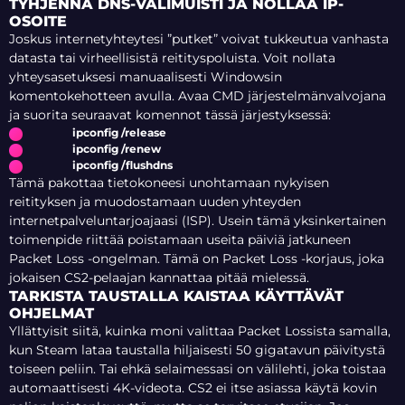
TYHJENNÄ DNS-VÄLIMUISTI JA NOLLAA IP-
OSOITE
Joskus internetyhteytesi ”putket” voivat tukkeutua vanhasta
datasta tai virheellisistä reitityspoluista. Voit nollata
yhteysasetuksesi manuaalisesti Windowsin
komentokehotteen avulla. Avaa CMD järjestelmänvalvojana
ja suorita seuraavat komennot tässä järjestyksessä:
ipconfig /release
ipconfig /renew
ipconfig /flushdns
Tämä pakottaa tietokoneesi unohtamaan nykyisen
reitityksen ja muodostamaan uuden yhteyden
internetpalveluntarjoajaasi (ISP). Usein tämä yksinkertainen
toimenpide riittää poistamaan useita päiviä jatkuneen
Packet Loss -ongelman. Tämä on Packet Loss -korjaus, joka
jokaisen CS2-pelaajan kannattaa pitää mielessä.
TARKISTA TAUSTALLA KAISTAA KÄYTTÄVÄT
OHJELMAT
Yllättyisit siitä, kuinka moni valittaa Packet Lossista samalla,
kun Steam lataa taustalla hiljaisesti 50 gigatavun päivitystä
toiseen peliin. Tai ehkä selaimessasi on välilehti, joka toistaa
automaattisesti 4K-videota. CS2 ei itse asiassa käytä kovin