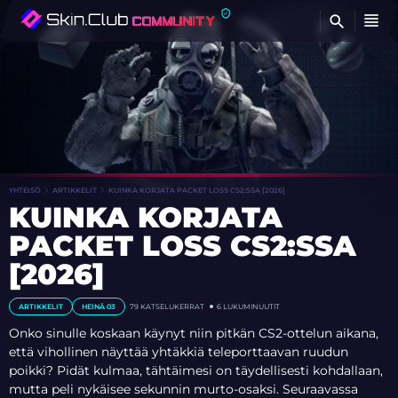
ET
YHTEISÖ
ARTIKKELIT
KUINKA KORJATA PACKET LOSS CS2:SSA [2026]
KUINKA KORJATA
PACKET LOSS CS2:SSA
[2026]
ARTIKKELIT
HEINÄ 03
79
KATSELUKERRAT
6 LUKUMINUUTIT
Onko sinulle koskaan käynyt niin pitkän CS2-ottelun aikana,
että vihollinen näyttää yhtäkkiä teleporttaavan ruudun
poikki? Pidät kulmaa, tähtäimesi on täydellisesti kohdallaan,
mutta peli nykäisee sekunnin murto-osaksi. Seuraavassa