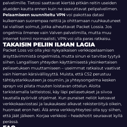
palvelimille. Tietosi saattavat kiertää pitkän reitin useiden
alueiden kautta ennen kuin ne saavuttavat pelipalvelimen.
Pelaamiseen suunniteltu VPN
voi pakottaa datasi
kulkemaan suorempaa reittiä ja ohittamaan ruuhkautuneet
tai vialliset solmut, jotka aiheuttavat Packet Lossia. Jos
ongelmia ilmenee vain Valven palvelimilla, mutta muu
internet toimii normaalisti, VPN voi olla paras ratkaisu.
TAKAISIN PELIIN ILMAN LAGIA
Packet Loss voi olla yksi nykyaikaisen verkkopelaamisen
ärsyttävimmistä ongelmista, mutta sinun ei tarvitse tyytyä
siihen. Langallisen yhteyden käyttämisestä yksinkertaisen
peliasetuksen muuttamiseen – useimmat ratkaisut vaativat
vain hieman kärsivällisyyttä. Muista, että CS2 perustuu
tähtäystarkkuuteen ja osumiin, ja yhteysongelma kesken
sprayn voi pilata muuten loistavan ottelun. Aloita
tarkistamalla laitteistosi, käy läpi peliasetukset ja siivoa
taustalla pyörivät ohjelmat. Kun punaiset neliöt katoavat
verkkokaaviostasi ja laukauksesi alkavat rekisteröityä oikein,
huomaat eron heti. Älä anna verkkoyhteytesi olla syy siihen,
että jäät jälkeen. Korjaa verkkosi – headshotit seuraavat kyllä
perässä.