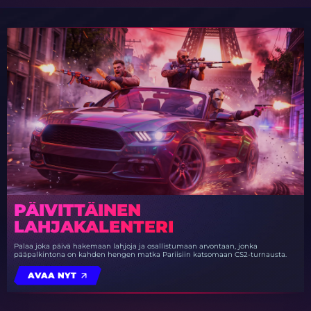
PÄIVITTÄINEN
LAHJAKALENTERI
Palaa joka päivä hakemaan lahjoja ja osallistumaan arvontaan, jonka
pääpalkintona on kahden hengen matka Pariisiin katsomaan CS2-turnausta.
AVAA NYT