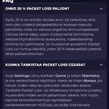
FAQ
ONKO 20 % PACKET LOSS PALJON?
Kyllä, 20 % on erittäin korkea arvo. Se tarkoittaa, että
noin yksi viidestä datapaketista ei koskaan saavuta
palvelinta, mikä on valtava ongelma ammuntapeleissä.
CS2:ssa tämä näkyy usein viivästyneinä toimintoina,
rekisteröitymättöminä laukauksina, rubberbanding-
ilmiönä tai nykimisenä. Jo muutaman prosentin Packet
Loss voi tuntua ikävältä, joten 20 % tekee pelistä yleensä
lähes pelikelvottoman.
KUINKA TARKISTAA PACKET LOSS CS2:SSA?
Avaa
Settings
, siirry kohtaan
Game
ja sitten
Telemetry
,
ja ota verkkotilastot käyttöön. Aseta ne tilaan
Always
, jos
haluat niiden näkyvän jatkuvasti otteluiden aikana.
Tarkkaile Packet Loss- tai Misdelivery-ilmaisimia ja katso,
nousevatko niiden arvot pelaamisen aikana. Voit myös
käyttää konsolikomentoja näyttääksesi
verkkotelemetrian HUD:ssa, jos pidät siitä tavasta