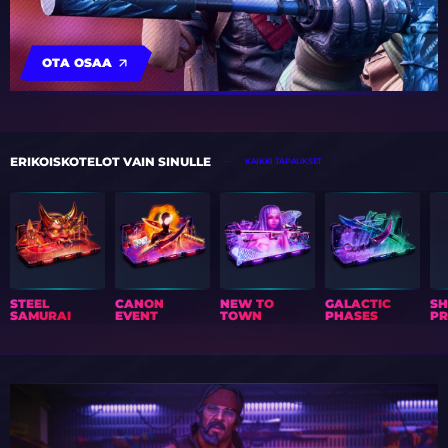
OTA OSAA
ERIKOISKOTELOT VAIN SINULLE
KAIKKI TAPAUKSET
STEEL
CANON
NEW TO
GALACTIC
S
SAMURAI
EVENT
TOWN
PHASES
PR