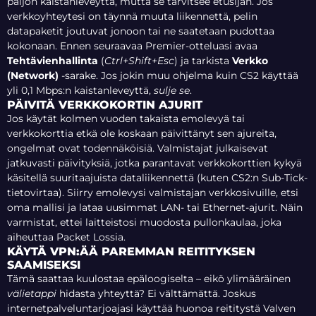
paljon kaistanleveyttä, mutta se tarvitsee etusijan. Jos
verkkoyhteytesi on täynnä muuta liikennettä, pelin
datapaketit joutuvat jonoon tai ne saatetaan pudottaa
kokonaan. Ennen seuraavaa Premier-otteluasi avaa
Tehtävienhallinta
(
Ctrl+Shift+Esc
) ja tarkista
Verkko
(Network)
-sarake. Jos jokin muu ohjelma kuin CS2 käyttää
yli 0,1 Mbps:n kaistanleveyttä,
sulje se
.
PÄIVITÄ VERKKOKORTIN AJURIT
Jos käytät kolmen vuoden takaista emolevyä tai
verkkokorttia etkä ole koskaan päivittänyt sen ajureita,
ongelmat ovat todennäköisiä. Valmistajat julkaisevat
jatkuvasti päivityksiä, jotka parantavat verkkokorttien kykyä
käsitellä suuritaajuista dataliikennettä (kuten CS2:n Sub-Tick-
tietovirtaa). Siirry emolevysi valmistajan verkkosivuille, etsi
oma mallisi ja lataa uusimmat LAN- tai Ethernet-ajurit. Näin
varmistat, ettei laitteistosi muodosta pullonkaulaa, joka
aiheuttaa Packet Lossia.
KÄYTÄ VPN:ÄÄ PAREMMAN REITITYKSEN
SAAMISEKSI
Tämä saattaa kuulostaa epäloogiselta – eikö ylimääräinen
välietappi
hidasta yhteyttä? Ei välttämättä. Joskus
internetpalveluntarjoajasi käyttää huonoa reititystä Valven