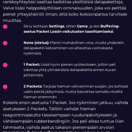
verkkoyhteytesi saattaa kadottaa yksittäisiä datapaketteja.
Valve lisäsi helppokäyttöisen ominaisuuden, joka voi peittää
pienet yhteyshäiriöt ilman, että koko kokoonpanoa tarvitsee
muuttaa.
Siirry kohtaan
Settings
, sitten
Game
, ja etsi
Buffering-
asetus Packet Lossin vaikutusten tasoittamiseksi
.
None (oletus):
Pienin mahdollinen viive, mutta yhdenkin
datapaketin katoaminen voi aiheuttaa voimakasta
nykimistä.
1 Packet:
Lisää hyvin pienen syöteviiveen, jolloin peli
odottaa yhtä ylimääräistä datapakettia ennen kuvan
piirtämistä.
2 Packets:
Tarjoaa hieman vahvemman suojan, jos kohtaat
usein pieniä jäätymisiä, mutta kasvattaa samalla viivettä
hieman enemmän.
Kokeile ensin asetusta 1 Packet. Jos nykiminen jatkuu, vaihda
asetukseen 2 Packets. Tällöin vaihdat hieman
reagointinopeutta tasaisempaan ruudunpäivitykseen ja
vähäisempään rubberbandingiin. Jos peli alkaa tuntua liian
tahmealta, vaihda asetus takaisin pienempään arvoon.