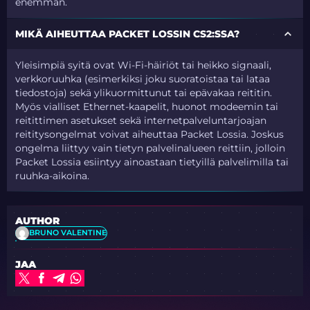
enemmän.
MIKÄ AIHEUTTAA PACKET LOSSIN CS2:SSA?
Yleisimpiä syitä ovat Wi-Fi-häiriöt tai heikko signaali,
verkkoruuhka (esimerkiksi joku suoratoistaa tai lataa
tiedostoja) sekä ylikuormittunut tai epävakaa reititin.
Myös vialliset Ethernet-kaapelit, huonot modeemin tai
reitittimen asetukset sekä internetpalveluntarjoajan
reititysongelmat voivat aiheuttaa Packet Lossia. Joskus
ongelma liittyy vain tietyn palvelinalueen reittiin, jolloin
Packet Lossia esiintyy ainoastaan tietyillä palvelimilla tai
ruuhka-aikoina.
AUTHOR
BRUNO VALENTINE
JAA