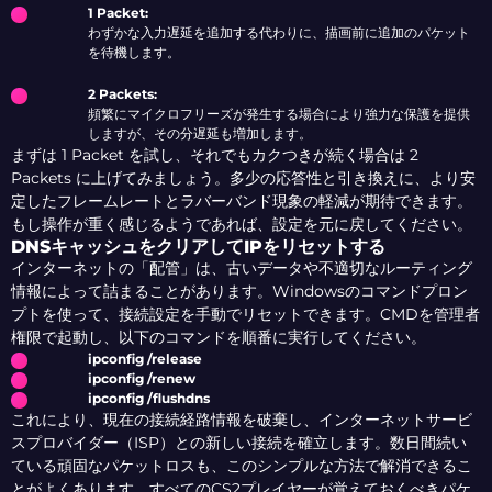
1 Packet:
わずかな入力遅延を追加する代わりに、描画前に追加のパケット
を待機します。
2 Packets:
頻繁にマイクロフリーズが発生する場合により強力な保護を提供
しますが、その分遅延も増加します。
まずは 1 Packet を試し、それでもカクつきが続く場合は 2
Packets に上げてみましょう。多少の応答性と引き換えに、より安
定したフレームレートとラバーバンド現象の軽減が期待できます。
もし操作が重く感じるようであれば、設定を元に戻してください。
DNSキャッシュをクリアしてIPをリセットする
インターネットの「配管」は、古いデータや不適切なルーティング
情報によって詰まることがあります。Windowsのコマンドプロン
プトを使って、接続設定を手動でリセットできます。CMDを管理者
権限で起動し、以下のコマンドを順番に実行してください。
ipconfig /release
ipconfig /renew
ipconfig /flushdns
これにより、現在の接続経路情報を破棄し、インターネットサービ
スプロバイダー（ISP）との新しい接続を確立します。数日間続い
ている頑固なパケットロスも、このシンプルな方法で解消できるこ
とがよくあります。すべてのCS2プレイヤーが覚えておくべきパケ