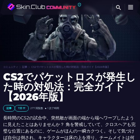
検
コミュニティ
記事
CS2でパケットロスが発生した時の対処法：完全ガイド【2026年版】
CS2でパケットロスが発生し
た時の対処法：完全ガイド
【2026年版】
記事
7月 17
277
閲覧数
1 読了時間
長時間のCS2の試合中、突然敵が画面の端から端へワープしたよう
に見えたことはありませんか？ 角を警戒していて、クロスヘアも完
璧な位置にあるのに、ゲームがほんの一瞬カクつく。そして気づけ
ば自分は倒され、キャラクターは床の上を滑り、チームメイトは何