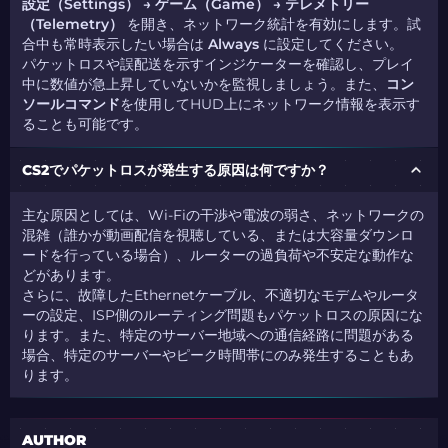
設定（Settings） → ゲーム（Game） → テレメトリー
（Telemetry）
を開き、ネットワーク統計を有効にします。試
合中も常時表示したい場合は
Always
に設定してください。
パケットロスや誤配送を示すインジケーターを確認し、プレイ
中に数値が急上昇していないかを監視しましょう。また、
コン
ソールコマンド
を使用してHUD上にネットワーク情報を表示す
ることも可能です。
CS2でパケットロスが発生する原因は何ですか？
主な原因としては、Wi-Fiの干渉や電波の弱さ、ネットワークの
混雑（誰かが動画配信を視聴している、または大容量ダウンロ
ードを行っている場合）、ルーターの過負荷や不安定な動作な
どがあります。
さらに、故障したEthernetケーブル、不適切なモデムやルータ
ーの設定、ISP側のルーティング問題もパケットロスの原因にな
ります。また、特定のサーバー地域への通信経路に問題がある
場合、特定のサーバーやピーク時間帯にのみ発生することもあ
ります。
AUTHOR