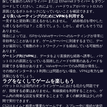
探して最新の LANドライバー または Ethernetドライバー をダウン
ロードしてください。これにより、ハードウェアがパケットロスの
原因となるボトルネックになっていないことを確認できます。
より良いルーティングのためにVPNを利用する
一見すると逆効果に思えるかもしれません。「
経由地点
を増やした
ら遅くなるのでは？」と思うでしょう。しかし、必ずしもそうでは
ありません。
場合によっては、ISPからValveサーバーへのルーティングが非常に
非効率なことがあります。ゲームサーバーに到達するまでに、デー
タが遠回りして複数のネットワークノードを経由している可能性が
あります。
ゲーミング向けVPN
は、データをより直接的な経路へ誘導し、パケ
ットロスの原因となっている混雑したノードや障害のあるノードを
回避できる場合があります。Valveサーバーでのみ問題が発生し、
その他のインターネット利用には問題がない場合、VPNは有力な解
決策になるでしょう。
ラグをなくしてゲームを楽しもう
パケットロスは現代のオンラインゲームにおける厄介な問題です
が、我慢する必要はありません。有線接続を利用することから、ゲ
ーム内の簡単な設定を変更することまで、多くの解決策は少しの手
間で実行できます。
CS2はエイムと精度が重要なゲームです。スプレー中に接続が途切