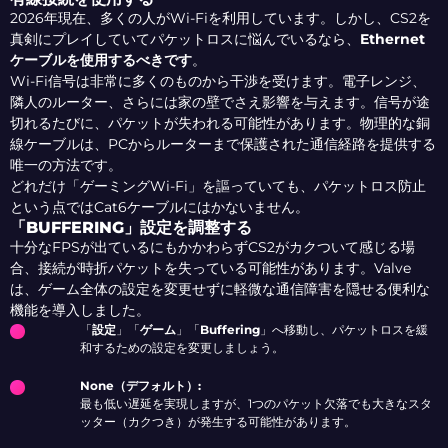
2026年現在、多くの人がWi-Fiを利用しています。しかし、CS2を
真剣にプレイしていてパケットロスに悩んでいるなら、
Ethernet
ケーブルを使用するべきです
。
Wi-Fi信号は非常に多くのものから干渉を受けます。電子レンジ、
隣人のルーター、さらには家の壁でさえ影響を与えます。信号が途
切れるたびに、パケットが失われる可能性があります。物理的な銅
線ケーブルは、PCからルーターまで保護された通信経路を提供する
唯一の方法です。
どれだけ「ゲーミングWi-Fi」を謳っていても、パケットロス防止
という点ではCat6ケーブルにはかないません。
「BUFFERING」設定を調整する
十分なFPSが出ているにもかかわらずCS2がカクついて感じる場
合、接続が時折パケットを失っている可能性があります。Valve
は、ゲーム全体の設定を変更せずに軽微な通信障害を隠せる便利な
機能を導入しました。
「
設定
」「
ゲーム
」「
Buffering
」へ移動し、パケットロスを緩
和するための設定を変更しましょう。
None（デフォルト）:
最も低い遅延を実現しますが、1つのパケット欠落でも大きなスタ
ッター（カクつき）が発生する可能性があります。