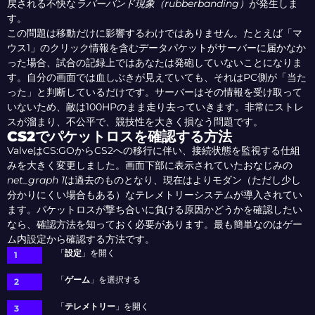
戻される不快な
ラバーバンド現象（rubberbanding）
が発生しま
す。
この問題は移動だけに影響するわけではありません。たとえば「マ
ウス1」のクリック情報を含むデータパケットがサーバーに届かなか
った場合、試合の記録上ではあなたは発砲していないことになりま
す。自分の画面では血しぶきが見えていても、それはPC側が「当た
った」と判断しているだけです。サーバーはその情報を受け取って
いないため、敵は100HPのまま走り去っていきます。非常にストレ
スが溜まり、不公平で、競技性を大きく損なう問題です。
CS2でパケットロスを確認する方法
ValveはCS:GOからCS2への移行に伴い、接続状態を監視する仕組
みを大きく変更しました。画面下部に表示されていたおなじみの
net_graph 1
は過去のものとなり、現在はよりモダン（ただし少し
分かりにくい場合もある）なテレメトリーシステムが導入されてい
ます。パケットロスが撃ち合いに負ける原因かどうかを確認したい
なら、確認方法を知っておく必要があります。最も簡単なのはゲー
ム内設定から確認する方法です。
「
設定
」を開く
「
ゲーム
」を選択する
「
テレメトリー
」を開く