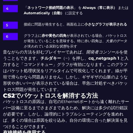
「
ネットワーク接続問題の表示
」 を
Always（常に表示）
または
Automatically（自動）
に設定する
接続に問題が発生すると、画面右上に
小さなグラフが表示される
グラフ上に
赤や黄色の四角
が表示されている場合、パケットロス
が発生していることを意味する。特に赤い四角は、
大量のデータ
が失われている深刻な状態
を示す
昔ながらの方法を好むプレイヤーであれば、
開発者コンソール
を使
うこともできます。
チルダキー
（~）を押し、
cq_netgraph 1
と入
力すると「コマンドキュー」グラフが有効になります。このグラフ
はパケット処理状況をリアルタイムで可視化してくれます。線が平
坦で滑らかなら問題ありません。しかし、ギザギザの山脈のような
形状や赤いバーが表示されている場合は、早急に対処すべきパケッ
トロス問題が発生しています。
CS2でパケットロスを解消する方法
パケットロスの原因は、自宅のEthernetポートから遠く離れたサー
バー設備に至るまでさまざまであるため、解決には多少の試行錯誤
が必要です。しかし、論理的にトラブルシューティングを進めれ
ば、多くの場合は原因を絞り込み、自分の環境に合った解決策を見
つけることができます。
有線接続を使用する