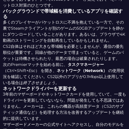
ットロス対策のひとつです。
バックグラウンドで帯域幅を消費しているアプリを確認す
る
多くのプレイヤーがパケットロスに不満を抱えている一方で、その
裏でSteamクライアントが別のゲームの50GBアップデートを静か
にダウンロードしていることがあります。あるいは、ブラウザで4K
動画のストリーミングを自動再生しているかもしれません。
CS2自体はそれほど大きな帯域幅を必要としませんが、通信の優先
順位が重要です。回線が他のデータで埋まっていると、ゲームのパ
ケットは待機させられたり、最悪の場合は破棄されたりします。
次のPremierマッチを始める前に、
タスクマネージャー
（
Ctrl+Shift+Esc
） を開き、
ネットワーク（Network）
の使用状
況を確認してください。CS2以外のアプリが0.1Mbps以上使用して
いる場合は
終了させましょう
。
ネットワークドライバーを更新する
3年前のマザーボードやネットワークカードを使用していて、一度も
ドライバーを更新していないなら、問題が発生しても不思議ではあ
りません。メーカーは、これらの機器が高頻度データ（CS2のサブ
ティック通信など）を処理する方法を改善するアップデートを継続
的に提供しています。
マザーボードメーカーの公式サイトへアクセスし、自分のモデルを