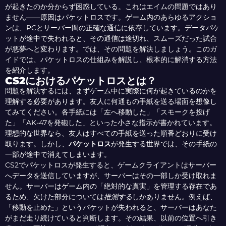
が起きたのか分からず困惑している。これはエイムの問題ではあり
ません――原因はパケットロスです。ゲーム内のあらゆるアクショ
ンは、PCとサーバー間の正確な通信に依存しています。データパケ
ットが途中で失われると、その通信は途切れ、スムーズだった試合
が悪夢へと変わります。では、その問題を解決しましょう。このガ
イドでは、パケットロスの仕組みを解説し、根本的に解消する方法
を紹介します。
CS2におけるパケットロスとは？
問題を解決するには、まずゲーム中に実際に何が起きているのかを
理解する必要があります。友人に何通もの手紙を送る場面を想像し
てみてください。各手紙には「左へ移動した」「スモークを投げ
た」「AK-47を発砲した」といった小さな指示が書かれています。
理想的な世界なら、友人はすべての手紙を送った順番どおりに受け
取ります。しかし、
パケットロス
が発生する世界では、その手紙の
一部が途中で消えてしまいます。
CS2でパケットロスが発生すると、ゲームクライアントはサーバー
へデータを送信していますが、サーバーはその一部しか受け取れま
せん。サーバーはゲーム内の「絶対的な真実」を管理する存在であ
るため、欠けた部分については
推測する
しかありません。例えば、
「移動を止めた」というパケットが失われると、サーバーはあなた
がまだ走り続けていると判断します。その結果、以前の位置へ引き