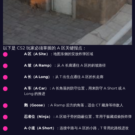
以下是 CS2 玩家必须掌握的 A 区关键报点：
A 区（A Site）
：地图东侧的安放炸弹区域
A 坡（A Ramp）
：从 A 长廊通往 A 区的斜坡路径
A 长（A Long）
：从 T 出生点通往 A 区的长走廊
A 车（A Car）
：A 长角落的防守位置，用来防守 A Short 或 A
Long 的推进
鹅（Goose）
：A Ramp 后方的角落，适合 CT 藏身等待敌人
忍者位（Ninja）
：A 区箱子旁的隐蔽位置，常用于躲藏或偷拆炸弹
A 小道（A Short）
：连接中路与 A 区的小路，T 常用此路线进攻