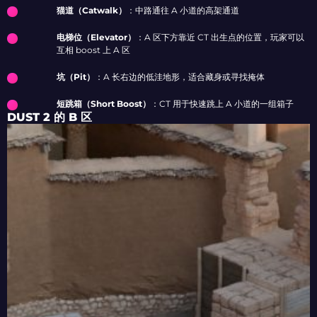
猫道（Catwalk）
：中路通往 A 小道的高架通道
电梯位（Elevator）
：A 区下方靠近 CT 出生点的位置，玩家可以
互相 boost 上 A 区
坑（Pit）
：A 长右边的低洼地形，适合藏身或寻找掩体
短跳箱（Short Boost）
：CT 用于快速跳上 A 小道的一组箱子
DUST 2 的 B 区