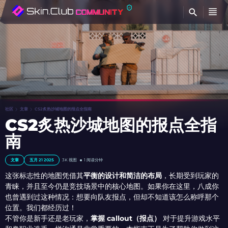
查
社区
文章
CS2炙热沙城地图的报点全指南
CS2炙热沙城地图的报点全指
南
文章
五月 21 2025
3K
视图
1 阅读分钟
这张标志性的地图凭借其
平衡的设计和简洁的布局
，长期受到玩家的
青睐，并且至今仍是竞技场景中的核心地图。如果你在这里，八成你
也曾遇到过这种情况：想要向队友报点，但却不知道该怎么称呼那个
位置。我们都经历过！
不管你是新手还是老玩家，
掌握 callout（报点）
对于提升游戏水平