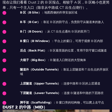
现在让我们看看 Dust 2 的 B 区报点。相较于 A 区，B 区略小也更简
单，只有一个主入口（除非从中路或 CT 出生点绕行）。
B 区（B Site）
：地图西侧的炸弹安放区域
B 车（B Car）
：靠近 B 区的防守点，负责防守从隧道来的敌人
B 门（B Doors）
：从 CT 出生点通向 B 区的双开门
B 窗口（B Window）
：平台上的窗口，可用于观察 B 区内部
后点（Back Plat）
：B 区最里面的位置，常用于防守窗口或隧道
大箱子（Big Box）
：B 隧道入口附近的大型掩体
隧道外（Outside Tunnels）
：靠近上层隧道和 T 出生点的开放区
域
上层隧道（Upper Tunnels）
：连接中路和 B 区的上层通道
下层隧道（Lower Tunnels）
：连接 B 隧道和中路的下层路径
脚手架（Scaffolding）
：B 窗口旁的结构物，可以爬上去守点
DUST 2 的中路（MID）