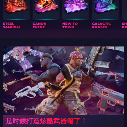
STEEL
CANON
NEW TO
GALACTIC
S
SAMURAI
EVENT
TOWN
PHASES
PR
是时候打造炫酷武器箱了！