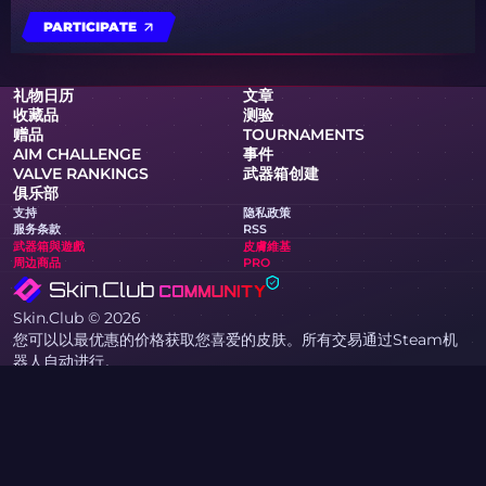
PARTICIPATE
礼物日历
文章
收藏品
测验
赠品
TOURNAMENTS
AIM CHALLENGE
事件
VALVE RANKINGS
武器箱创建
俱乐部
支持
隐私政策
服务条款
RSS
武器箱與遊戲
皮膚維基
周边商品
PRO
Skin.Club © 2026
您可以以最优惠的价格获取您喜爱的皮肤。所有交易通过Steam机
器人自动进行。
MOONTAIN LTD，塞浦路斯尼科西亚Kypranoros街13号，205办
公室，邮编1061
如果您是版权所有者，并在本网站发现侵犯您版权的内容，请通过电
子邮件 community@skin.club 与我们联系。我们将尽快审核您的
请求。