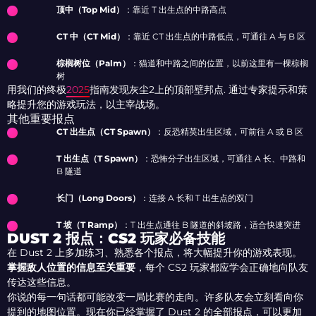
顶中（Top Mid）
：靠近 T 出生点的中路高点
CT 中（CT Mid）
：靠近 CT 出生点的中路低点，可通往 A 与 B 区
棕榈树位（Palm）
：猫道和中路之间的位置，以前这里有一棵棕榈
树
用我们的终极
2025
指南发现灰尘2上的顶部壁邦点. 通过专家提示和策
略提升您的游戏玩法，以主宰战场。
其他重要报点
CT 出生点（CT Spawn）
：反恐精英出生区域，可前往 A 或 B 区
T 出生点（T Spawn）
：恐怖分子出生区域，可通往 A 长、中路和
B 隧道
长门（Long Doors）
：连接 A 长和 T 出生点的双门
T 坡（T Ramp）
：T 出生点通往 B 隧道的斜坡路，适合快速突进
DUST 2 报点：CS2 玩家必备技能
在 Dust 2 上多加练习、熟悉各个报点，将大幅提升你的游戏表现。
掌握敌人位置的信息至关重要
，每个 CS2 玩家都应学会正确地向队友
传达这些信息。
你说的每一句话都可能改变一局比赛的走向。许多队友会立刻看向你
提到的地图位置。现在你已经掌握了 Dust 2 的全部报点，可以更加