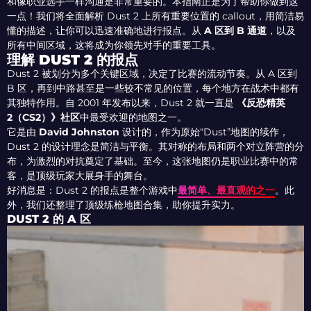
和像职业选手一样沟通是非常重要的。本指南正是为了帮助你做到这
一点！我们将全面解析 Dust 2 上所有重要位置的 callout，用简洁易
懂的描述，让你可以迅速准确地进行报点。从
A 区到 B 通道
，以及
所有中间区域，这将成为你领先对手的重要工具。
理解 DUST 2 的报点
Dust 2 被划分为多个关键区域，决定了比赛的流动节奏。从 A 区到
B 区，再到中路甚至是一些较不常见的位置，每个地方在战术中都有
其独特作用。自 2001 年发布以来，Dust 2 就一直是
《反恐精英
2（CS2）》社区
中最受欢迎的地图之一。
它是由
David Johnston
设计的，作为原始“Dust”地图的续作，
Dust 2 的设计理念是简洁与平衡。其对称的布局和两个对立阵营的分
布，为激烈的对抗奠定了基础。至今，这张地图仍是职业比赛中的常
客，是顶级玩家大展身手的舞台。
好消息是：Dust 2 的报点是整个游戏中
最简单、最直观的之一
。此
外，我们还整理了顶级练枪地图合集，助你提升实力。
DUST 2 的 A 区