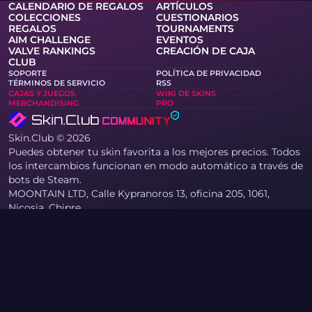
CALENDARIO DE REGALOS
ARTÍCULOS
COLECCIONES
CUESTIONARIOS
REGALOS
TOURNAMENTS
AIM CHALLENGE
EVENTOS
VALVE RANKINGS
CREACIÓN DE CAJA
CLUB
SOPORTE
POLÍTICA DE PRIVACIDAD
TÉRMINOS DE SERVICIO
RSS
CAJAS Y JUEGOS
WIKI DE SKINS
MERCHANDISING
PRO
Skin.Club © 2026
Puedes obtener tu skin favorita a los mejores precios. Todos
los intercambios funcionan en modo automático a través de
bots de Steam.
MOONTAIN LTD, Calle Kypranoros 13, oficina 205, 1061,
Nicosia, Chipre
Si usted es titular de derechos de autor y ha encontrado
materiales en el sitio que infringen sus derechos, por favor
contáctenos por correo electrónico en
community@skin.club . Revisaremos su solicitud con
prontitud.