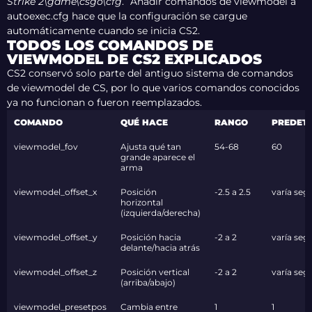
Strike 2\game\csgo\cfg
.” Añadir comandos de viewmodel a
autoexec.cfg hace que la configuración se cargue
automáticamente cuando se inicia CS2.
TODOS LOS COMANDOS DE
VIEWMODEL DE CS2 EXPLICADOS
CS2 conservó solo parte del antiguo sistema de comandos
de viewmodel de CS, por lo que varios comandos conocidos
ya no funcionan o fueron reemplazados.
COMANDO
QUÉ HACE
RANGO
PREDET
viewmodel_fov
Ajusta qué tan
54-68
60
grande aparece el
arma
viewmodel_offset_x
Posición
-2.5 a 2.5
varía seg
horizontal
(izquierda/derecha)
viewmodel_offset_y
Posición hacia
-2 a 2
varía seg
delante/hacia atrás
viewmodel_offset_z
Posición vertical
-2 a 2
varía seg
(arriba/abajo)
viewmodel_presetpos
Cambia entre
1
1