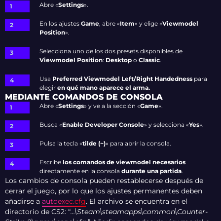
Abre
«
Settings
»
.
En los ajustes
Game
, abre
«
Item
»
y elige
«
Viewmodel
Position
»
.
Selecciona uno de los dos presets disponibles de
Viewmodel Position
:
Desktop
o
Classic
.
Usa
Preferred Viewmodel Left/Right Handedness
para
elegir
en qué mano aparece el arma.
MEDIANTE COMANDOS DE CONSOLA
Abre
«
Settings
»
y ve a la sección
«
Game
»
.
Busca
«
Enable Developer Console
»
y selecciona
«
Yes
»
.
Pulsa la tecla
«
tilde (~
)
»
para abrir la consola.
Escribe
los comandos de viewmodel necesarios
directamente en la consola
durante una partida
.
Los cambios de consola pueden restablecerse después de
cerrar el juego, por lo que los ajustes permanentes deben
añadirse a
autoexec.cfg
. El archivo se encuentra en el
directorio de CS2: “
…\Steam\steamapps\common\Counter-