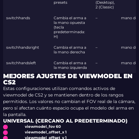
presets
(Desktop),
2 (Classic)
switchhands
Cambia el arma a
–
mano de
la mano opuesta
(tecla
predeterminada:
H)
switchhandsright
Cambia el arma a
–
mano de
la mano derecha
switchhandsleft
Cambia el arma a
–
mano de
la mano izquierda
MEJORES AJUSTES DE VIEWMODEL EN
CS2
Estas configuraciones utilizan comandos activos de
viewmodel de CS2 y se mantienen dentro de los rangos
permitidos. Los valores no cambian el FOV real de la cámara,
pero sí afectan cuánto espacio ocupa el modelo del arma en
la pantalla.
UNIVERSAL (CERCANO AL PREDETERMINADO)
viewmodel_fov 60
viewmodel_offset_x 1
viewmodel_offset_y 1