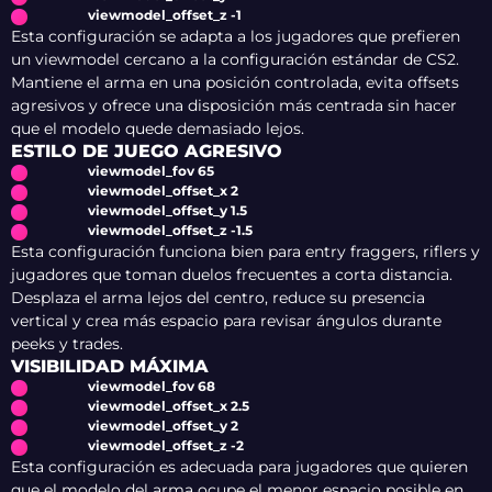
viewmodel_offset_z -1
Esta configuración se adapta a los jugadores que prefieren
un viewmodel cercano a la configuración estándar de CS2.
Mantiene el arma en una posición controlada, evita offsets
agresivos y ofrece una disposición más centrada sin hacer
que el modelo quede demasiado lejos.
ESTILO DE JUEGO AGRESIVO
viewmodel_fov 65
viewmodel_offset_x 2
viewmodel_offset_y 1.5
viewmodel_offset_z -1.5
Esta configuración funciona bien para entry fraggers, riflers y
jugadores que toman duelos frecuentes a corta distancia.
Desplaza el arma lejos del centro, reduce su presencia
vertical y crea más espacio para revisar ángulos durante
peeks y trades.
VISIBILIDAD MÁXIMA
viewmodel_fov 68
viewmodel_offset_x 2.5
viewmodel_offset_y 2
viewmodel_offset_z -2
Esta configuración es adecuada para jugadores que quieren
que el modelo del arma ocupe el menor espacio posible en