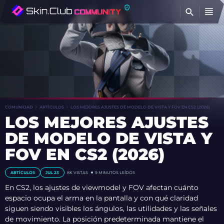
E
COMUNIDAD
ARTÍCULOS
LOS MEJORES AJUSTES DE MODELO DE VISTA Y FOV EN CS2 (2026)
LOS MEJORES AJUSTES
DE MODELO DE VISTA Y
FOV EN CS2 (2026)
ARTÍCULOS
JUL 23
8K VISTAS
9 MINUTOS LEÍDOS
En CS2, los ajustes de viewmodel y FOV afectan cuánto
espacio ocupa el arma en la pantalla y con qué claridad
siguen siendo visibles los ángulos, las utilidades y las señales
de movimiento. La posición predeterminada mantiene el