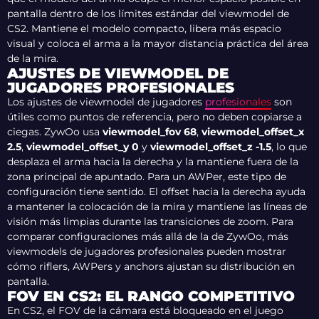
pantalla dentro de los límites estándar del viewmodel de
CS2. Mantiene el modelo compacto, libera más espacio
visual y coloca el arma a la mayor distancia práctica del área
de la mira.
AJUSTES DE VIEWMODEL DE
JUGADORES PROFESIONALES
Los ajustes de viewmodel de jugadores
profesionales
son
útiles como puntos de referencia, pero no deben copiarse a
ciegas. ZywOo usa
viewmodel_fov 68
,
viewmodel_offset_x
2.5
,
viewmodel_offset_y 0
y
viewmodel_offset_z -1.5
, lo que
desplaza el arma hacia la derecha y la mantiene fuera de la
zona principal de apuntado. Para un AWPer, este tipo de
configuración tiene sentido. El offset hacia la derecha ayuda
a mantener la colocación de la mira y mantiene las líneas de
visión más limpias durante las transiciones de zoom. Para
comparar configuraciones más allá de la de ZywOo, más
viewmodels de jugadores profesionales pueden mostrar
cómo riflers, AWPers y anchors ajustan su distribución en
pantalla.
FOV EN CS2: EL RANGO COMPETITIVO
En CS2, el FOV de la cámara está bloqueado en el juego