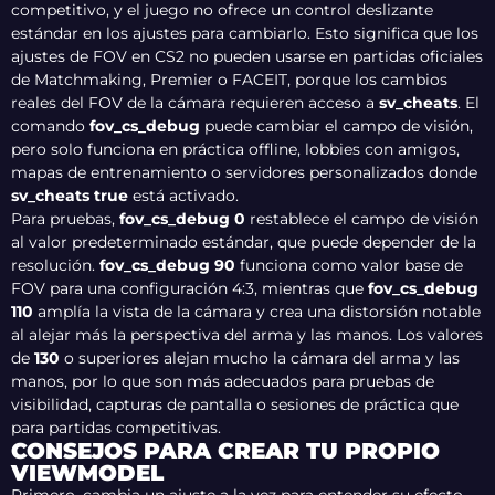
competitivo, y el juego no ofrece un control deslizante
estándar en los ajustes para cambiarlo. Esto significa que los
ajustes de FOV en CS2 no pueden usarse en partidas oficiales
de Matchmaking, Premier o FACEIT, porque los cambios
reales del FOV de la cámara requieren acceso a
sv_cheats
. El
comando
fov_cs_debug
puede cambiar el campo de visión,
pero solo funciona en práctica offline, lobbies con amigos,
mapas de entrenamiento o servidores personalizados donde
sv_cheats true
está activado.
Para pruebas,
fov_cs_debug 0
restablece el campo de visión
al valor predeterminado estándar, que puede depender de la
resolución.
fov_cs_debug 90
funciona como valor base de
FOV para una configuración 4:3, mientras que
fov_cs_debug
110
amplía la vista de la cámara y crea una distorsión notable
al alejar más la perspectiva del arma y las manos. Los valores
de
130
o superiores alejan mucho la cámara del arma y las
manos, por lo que son más adecuados para pruebas de
visibilidad, capturas de pantalla o sesiones de práctica que
para partidas competitivas.
CONSEJOS PARA CREAR TU PROPIO
VIEWMODEL