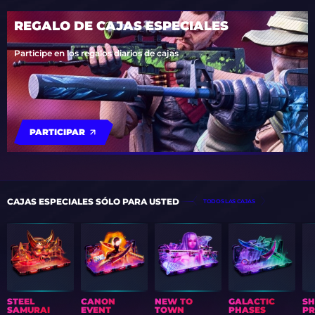
REGALO DE CAJAS ESPECIALES
Participe en los regalos diarios de cajas
PARTICIPAR
CAJAS ESPECIALES SÓLO PARA USTED
TODOS LAS CAJAS
STEEL
CANON
NEW TO
GALACTIC
S
SAMURAI
EVENT
TOWN
PHASES
PR