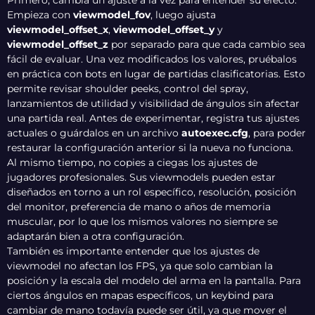
Primero, cambia un ajuste a la vez para entender su efecto.
Empieza con
viewmodel_fov
, luego ajusta
viewmodel_offset_x
,
viewmodel_offset_y
y
viewmodel_offset_z
por separado para que cada cambio sea
fácil de evaluar. Una vez modificados los valores, pruébalos
en práctica con bots en lugar de partidas clasificatorias. Esto
permite revisar shoulder peeks, control del spray,
lanzamientos de utilidad y visibilidad de ángulos sin afectar
una partida real. Antes de experimentar, registra tus ajustes
actuales o guárdalos en un archivo
autoexec.cfg
, para poder
restaurar la configuración anterior si la nueva no funciona.
Al mismo tiempo, no copies a ciegas los ajustes de
jugadores profesionales. Sus viewmodels pueden estar
diseñados en torno a un rol específico, resolución, posición
del monitor, preferencia de mano o años de memoria
muscular, por lo que los mismos valores no siempre se
adaptarán bien a otra configuración.
También es importante entender que los ajustes de
viewmodel no afectan los FPS, ya que solo cambian la
posición y la escala del modelo del arma en la pantalla. Para
ciertos ángulos en mapas específicos, un keybind para
cambiar de mano todavía puede ser útil, ya que mover el