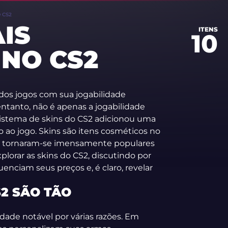
 CS2
IS
ITENS
10
NO CS2
dos jogos com sua jogabilidade
entanto, não é apenas a jogabilidade
istema de skins do CS2 adicionou uma
ao jogo. Skins são itens cosméticos no
 e tornaram-se imensamente populares
plorar as skins do CS2, discutindo por
uenciam seus preços e, é claro, revelar
S2 SÃO TÃO
dade notável por várias razões. Em