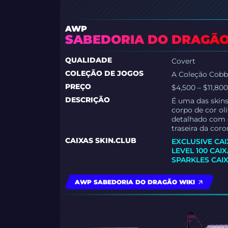
AWP
SABEDORIA DO DRAGÃ
QUALIDADE
Covert
COLEÇÃO DE JOGOS
A Coleção Cobb
PREÇO
$4,500 – $11,80
DESCRIÇÃO
É uma das skins
corpo de cor o
detalhado com o
traseira da cor
CAIXAS SKIN.CLUB
EXCLUSIVE CA
LEVEL 100 CAI
SPARKLES CAI
AWP SABEDORIA DO DRAGÃO WIKI