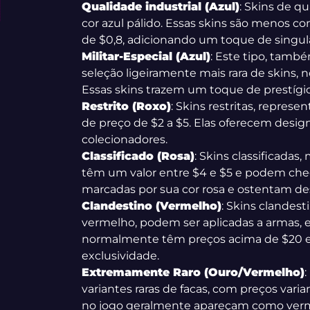
Qualidade industrial (Azul)
: Skins de qu
cor azul pálido. Essas skins são menos 
de $0,8, adicionando um toque de singula
Militar-Especial (Azul)
: Este tipo, tamb
seleção ligeiramente mais rara de skins,
Essas skins trazem um toque de prestígio
Restrito (Roxo)
: Skins restritas, repres
de preço de $2 a $5. Elas oferecem desig
colecionadores.
Classificado (Rosa)
: Skins classificadas
têm um valor entre $4 e $5 e podem cheg
marcadas por sua cor rosa e ostentam des
Clandestino (Vermelho)
: Skins clandes
vermelho, podem ser aplicadas a armas, ex
normalmente têm preços acima de $20 e 
exclusividade.
Extremamente Raro (Ouro/Vermelho)
:
variantes raras de facas, com preços var
no jogo geralmente apareçam como verm