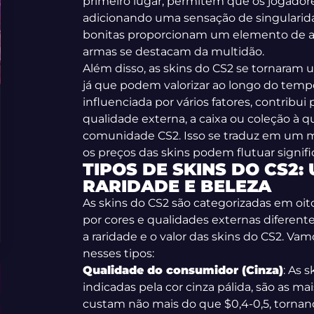
primeiro lugar, permitem que os jogador
adicionando uma sensação de singularidad
bonitas proporcionam um elemento de a
armas se destacam da multidão.
Além disso, as skins do CS2 se tornaram 
já que podem valorizar ao longo do tempo
influenciada por vários fatores, contribui
qualidade externa, a caixa ou coleção à
comunidade CS2. Isso se traduz em um 
os preços das skins podem flutuar signif
TIPOS DE SKINS DO CS2:
RARIDADE E BELEZA
As skins do CS2 são categorizadas em oito
por cores e qualidades externas diferent
a raridade e o valor das skins do CS2. V
nesses tipos:
Qualidade do consumidor (Cinza)
: As 
indicadas pela cor cinza pálida, são as 
custam não mais do que $0,4-0,5, tornand