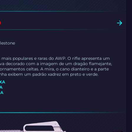
O
lestone
0
 mais populares e raras do AWP. O rifle apresenta um
liva decorado com a imagem de um dragão flamejante,
rnamentos celtas. A mira, o cano dianteiro e a parte
onha exibem um padrão xadrez em preto e verde.
IXA
XA
XA