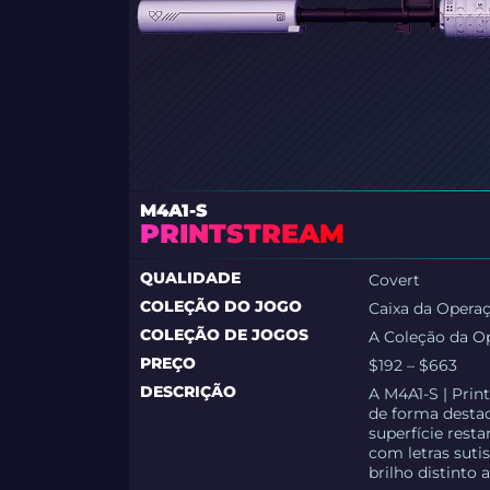
M4A1-S
PRINTSTREAM
QUALIDADE
Covert
COLEÇÃO DO JOGO
Caixa da Opera
COLEÇÃO DE JOGOS
A Coleção da O
PREÇO
$192 – $663
DESCRIÇÃO
A M4A1-S | Pri
de forma destac
superfície rest
com letras suti
brilho distinto 