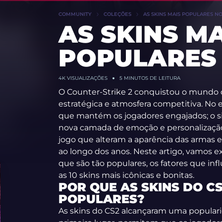
COMMUNITY
COLEÇÕES
AS SKINS MAIS POPULARES NO
AS SKINS MA
POPULARES 
4K
VISUALIZAÇÕES
5 MINUTOS DE LEITURA
O Counter-Strike 2 conquistou o mundo 
estratégica e atmosfera competitiva. No 
que mantém os jogadores engajados; o s
nova camada de emoção e personalização 
jogo que alteram a aparência das armas
ao longo dos anos. Neste artigo, vamos ex
que são tão populares, os fatores que infl
as 10 skins mais icônicas e bonitas.
POR QUE AS SKINS DO C
POPULARES?
As skins do CS2 alcançaram uma populari