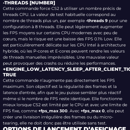
-THREADS [NUMBER]
Cette commande force CS2 à utiliser un nombre précis de
threads CPU. La valeur de test habituelle correspond au
nombre de threads plus un, par exemple
-threads 9
pour une
configuration à 8 threads. Elle peut légèrement augmenter
les FPS moyens sur certains CPU modernes avec peu de
cœurs, mais le risque est une baisse des FPS 0.1% Low. Elle
est particulièrement délicate sur les CPU Intel à architecture
hybride, où les P-cores et E-cores peuvent rendre les valeurs
de threads manuelles imprévisibles. Une mauvaise valeur
peut provoquer des crashs ou réduire les performances.
+ENGINE_LOW_LATENCY_SLEEP_AFTER_CLIENT_TI
TRUE
Cette commande n’augmente pas directement les FPS
maximum. Son objectif est la régularité des frames et la
latence d’entrée, afin que le jeu puisse sembler plus réactif
même si le nombre de FPS reste identique. Elle fonctionne
mieux lorsque CS2 est limité par le CPU et avec une limite de
FPS fixe, comme
+fps_max 300
. Avec
+fps_max 0
, elle peut
créer une livraison irrégulière des frames ou du micro-
tearing, elle ne doit donc pas être utilisée sans test.
OPTIONS DE LANCEMENT D’AFFICHAGE