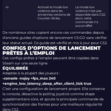
-lv
Activait le mode low
Le mode low
violence dans les
violence n’est pas
anciennes versions de
disponible dans CS2,
Counter-Strike.
donc cette
commande n’a
aucun effet.
De nombreux sites copient encore ces commandes depuis
d’anciens guides d’options de lancement CS:GO sans vérifier
leur statut actuel. Ce guide est vérifié et mis à jour pour CS2.
CONFIGS D’OPTIONS DE LANCEMENT
PRÊTES À L’EMPLOI
Ces configs prêtes à l’emploi peuvent être copiées dans
Steam sur une seule ligne.
ÉQUILIBRÉE
Adaptée à la plupart des joueurs :
-console -nojoy +fps_max 240
+engine_low_latency_sleep_after_client_tick true
C’est une configuration de lancement propre. Elle conserve
la console, désactive le polling joystick comme étape
supplémentaire sûre, et ajoute la principale commande de
synchronisation des frames pour une meilleure régularité
dans CS2.