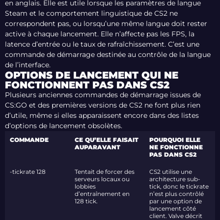
en anglais. Elle est utile lorsque les paramètres de langue
Steam et le comportement linguistique de CS2 ne
correspondent pas, ou lorsqu’une même langue doit rester
active à chaque lancement. Elle n’affecte pas les FPS, la
latence d’entrée ou le taux de rafraîchissement. C’est une
commande de démarrage destinée au contrôle de la langue
de l’interface.
OPTIONS DE LANCEMENT QUI NE
FONCTIONNENT PAS DANS CS2
Plusieurs anciennes commandes de démarrage issues de
CS:GO et des premières versions de CS2 ne font plus rien
d’utile, même si elles apparaissent encore dans des listes
d’options de lancement obsolètes.
COMMANDE
CE QU’ELLE FAISAIT
POURQUOI ELLE
AUPARAVANT
NE FONCTIONNE
PAS DANS CS2
-tickrate 128
Tentait de forcer des
CS2 utilise une
serveurs locaux ou
architecture sub-
lobbies
tick, donc le tickrate
d’entraînement en
n’est plus contrôlé
128 tick.
par une option de
lancement côté
client. Valve décrit