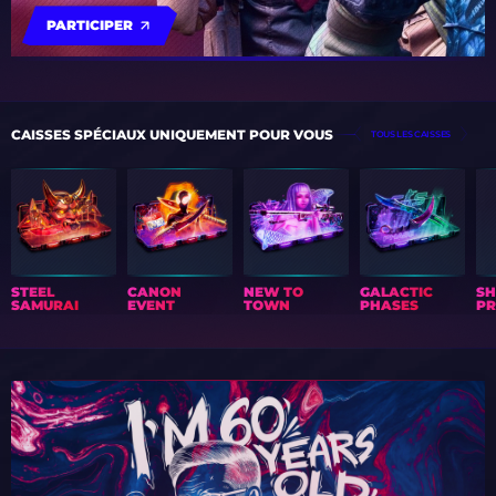
PARTICIPER
CAISSES SPÉCIAUX UNIQUEMENT POUR VOUS
TOUS LES CAISSES
STEEL
CANON
NEW TO
GALACTIC
S
SAMURAI
EVENT
TOWN
PHASES
PR