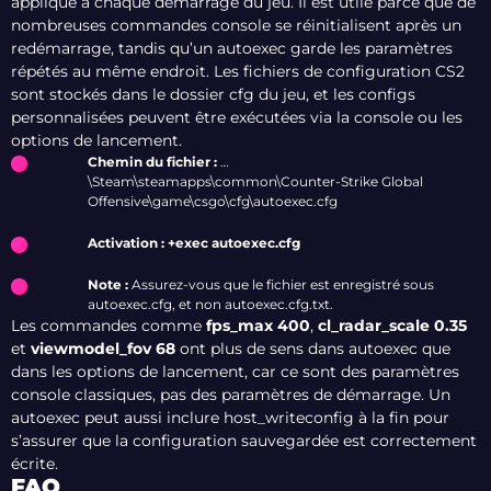
applique à chaque démarrage du jeu. Il est utile parce que de
nombreuses commandes console se réinitialisent après un
redémarrage, tandis qu’un autoexec garde les paramètres
répétés au même endroit. Les fichiers de configuration CS2
sont stockés dans le dossier cfg du jeu, et les configs
personnalisées peuvent être exécutées via la console ou les
options de lancement.
Chemin du fichier :
…
\Steam\steamapps\common\Counter-Strike Global
Offensive\game\csgo\cfg\autoexec.cfg
Activation :
+exec autoexec.cfg
Note :
Assurez-vous que le fichier est enregistré sous
autoexec.cfg, et non autoexec.cfg.txt.
Les commandes comme
fps_max 400
,
cl_radar_scale 0.35
et
viewmodel_fov 68
ont plus de sens dans autoexec que
dans les options de lancement, car ce sont des paramètres
console classiques, pas des paramètres de démarrage. Un
autoexec peut aussi inclure host_writeconfig à la fin pour
s’assurer que la configuration sauvegardée est correctement
écrite.
FAQ