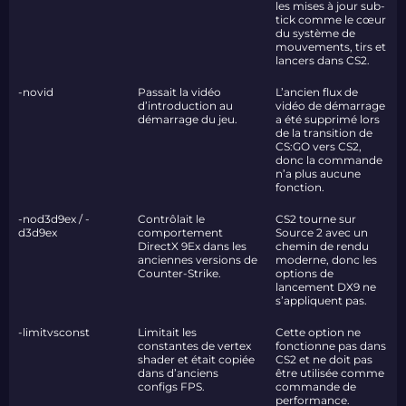
les mises à jour sub-
tick comme le cœur
du système de
mouvements, tirs et
lancers dans CS2.
-novid
Passait la vidéo
L’ancien flux de
d’introduction au
vidéo de démarrage
démarrage du jeu.
a été supprimé lors
de la transition de
CS:GO vers CS2,
donc la commande
n’a plus aucune
fonction.
-nod3d9ex / -
Contrôlait le
CS2 tourne sur
d3d9ex
comportement
Source 2 avec un
DirectX 9Ex dans les
chemin de rendu
anciennes versions de
moderne, donc les
Counter-Strike.
options de
lancement DX9 ne
s’appliquent pas.
-limitvsconst
Limitait les
Cette option ne
constantes de vertex
fonctionne pas dans
shader et était copiée
CS2 et ne doit pas
dans d’anciens
être utilisée comme
configs FPS.
commande de
performance.