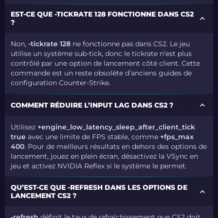
EST-CE QUE -TICKRATE 128 FONCTIONNE DANS CS2
?
Non,
-tickrate 128
ne fonctionne pas dans CS2. Le jeu
utilise un système sub-tick, donc le tickrate n’est plus
contrôlé par une option de lancement côté client. Cette
commande est un reste obsolète d’anciens guides de
configuration Counter-Strike.
COMMENT RÉDUIRE L’INPUT LAG DANS CS2 ?
Utilisez
+engine_low_latency_sleep_after_client_tick
true
avec une limite de FPS stable, comme
+fps_max
400
. Pour de meilleurs résultats en dehors des options de
lancement, jouez en plein écran, désactivez la VSync en
jeu et activez NVIDIA Reflex si le système le permet.
QU’EST-CE QUE -REFRESH DANS LES OPTIONS DE
LANCEMENT CS2 ?
-refresh
définit le taux de rafraîchissement que CS2 doit