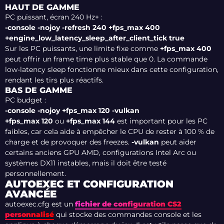
HAUT DE GAMME
PC puissant, écran 240 Hz+ :
-console -nojoy -refresh 240 +fps_max 400
+engine_low_latency_sleep_after_client_tick true
Sur les PC puissants, une limite fixe comme
+fps_max 400
peut offrir un frame time plus stable que 0. La commande
low-latency sleep fonctionne mieux dans cette configuration,
rendant les tirs plus réactifs.
BAS DE GAMME
PC budget :
-console -nojoy +fps_max 120 -vulkan
+fps_max 120
ou
+fps_max 144
est important pour les PC
faibles, car cela aide à empêcher le CPU de rester à 100 % de
charge et de provoquer des freezes.
-vulkan
peut aider
certains anciens GPU AMD, configurations Intel Arc ou
systèmes DX11 instables, mais il doit être testé
personnellement.
AUTOEXEC ET CONFIGURATION
AVANCÉE
autoexec.cfg est un
fichier de configuration CS2
personnalisé
qui stocke des commandes console et les